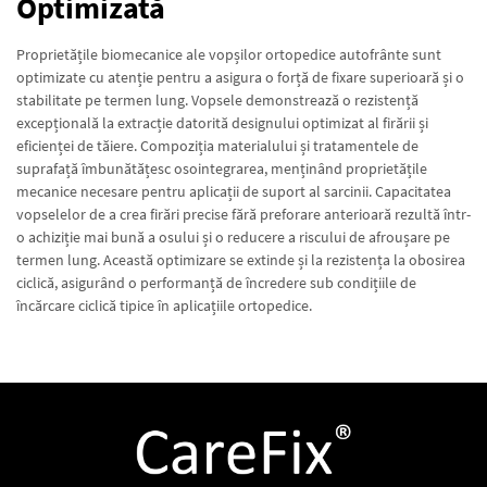
Optimizată
Proprietățile biomecanice ale vopșilor ortopedice autofrânte sunt
optimizate cu atenție pentru a asigura o forță de fixare superioară și o
stabilitate pe termen lung. Vopsele demonstrează o rezistență
excepțională la extracție datorită designului optimizat al firării și
eficienței de tăiere. Compoziția materialului și tratamentele de
suprafață îmbunătățesc osointegrarea, menținând proprietățile
mecanice necesare pentru aplicații de suport al sarcinii. Capacitatea
vopselelor de a crea firări precise fără preforare anterioară rezultă într-
o achiziție mai bună a osului și o reducere a riscului de afroușare pe
termen lung. Această optimizare se extinde și la rezistența la obosirea
ciclică, asigurând o performanță de încredere sub condițiile de
încărcare ciclică tipice în aplicațiile ortopedice.