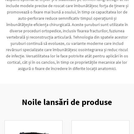
include modele precise de roscat care îmbunătățesc forța de ținere și
promovează o fixare mai bună a osului, în timp ce capacitatea lor de
auto-perforare reduce semnificativ timpul operațiunii și
îmbunătățește eficiența chirurgicală. Aceste șuruburi sunt utilizate în
diverse proceduri ortopedice, inclusiv fixarea fracturilor, fuziunea
vertebrală și reconstrucția articulară. Tehnologia din spatele acestor
șuruburi continuă să evolueze, cu variante moderne care includ
revărsuri specializate care îmbunătățesc osointegrarea și reduc riscul
de infecție. Versatilitatea lor le face potrivite atât pentru aplicări în os
cortical, cât și în os canclos, în timp ce proprietățile mecanice ale lor
asigură o fixare de încredere în diferite locații anatomici.
Noile lansări de produse