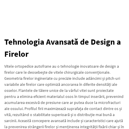
Tehnologia Avansată de Design a
Firelor
Vitele ortopedice autofrane au o tehnologie inovatoare de design a
firelor care le deosebește de vitele chirurgicale convenționale.
Geometria firelor ingineriate cu precizie include adâncimi și pitch-uri
variabile ale firelor care optimiză ancorarea în diferite densități ale
osselor. Flantele de tăiere unice de la vârful vitei sunt proiectate
pentru a elimina eficient materialul osos în timpul inserării, prevenind
acumularea excesivă de presiune care ar putea duce la microfracturi
ale ossului. Profilul firii maximizează suprafața de contact dintre os și
vită, rezultând o stabilitate superioară și o distribuție mai bună a
sarcinii. Această concepere avansată include și caracteristici care ajută
la prevenirea strângerii firelor și menținerea integrității fixării chiar și în