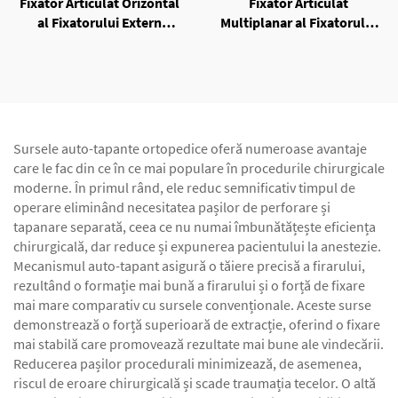
Fixator Articulat Orizontal
Fixator Articulat
al Fixatorului Extern
Multiplanar al Fixatorului
Unilateral
Extern Unilateral
Sursele auto-tapante ortopedice oferă numeroase avantaje
care le fac din ce în ce mai populare în procedurile chirurgicale
moderne. În primul rând, ele reduc semnificativ timpul de
operare eliminând necesitatea pașilor de perforare și
tapanare separată, ceea ce nu numai îmbunătățește eficiența
chirurgicală, dar reduce și expunerea pacientului la anestezie.
Mecanismul auto-tapant asigură o tăiere precisă a firarului,
rezultând o formație mai bună a firarului și o forță de fixare
mai mare comparativ cu sursele convenționale. Aceste surse
demonstrează o forță superioară de extracție, oferind o fixare
mai stabilă care promovează rezultate mai bune ale vindecării.
Reducerea pașilor procedurali minimizează, de asemenea,
riscul de eroare chirurgicală și scade traumația tecelor. O altă