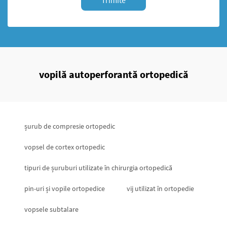
Trimite
vopilă autoperforantă ortopedică
șurub de compresie ortopedic
vopsel de cortex ortopedic
tipuri de șuruburi utilizate în chirurgia ortopedică
pin-uri și vopile ortopedice
vij utilizat în ortopedie
vopsele subtalare