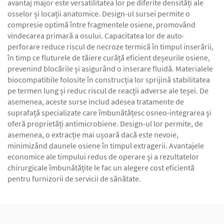
avantaj major este versatilitatea lor pe diferite densități ale
osselor și locații anatomice. Design-ul sursei permite o
compresie optimă între fragmentele osiene, promovând
vindecarea primară a osului. Capacitatea lor de auto-
perforare reduce riscul de necroze termică în timpul inserării,
în timp ce fluturele de tăiere curăță eficient deșeurile osiene,
prevenind blocările și asigurând o inserare fluidă. Materialele
biocompatibile folosite în construcția lor sprijină stabilitatea
pe termen lung și reduc riscul de reacții adverse ale teșei. De
asemenea, aceste surse includ adesea tratamente de
suprafață specializate care îmbunătățesc osneo-integrarea și
oferă proprietăți antimicrobiene. Design-ul lor permite, de
asemenea, o extracție mai ușoară dacă este nevoie,
minimizând daunele osiene în timpul extragerii. Avantajele
economice ale timpului redus de operare și a rezultatelor
chirurgicale îmbunătățite le fac un alegere cost eficientă
pentru furnizorii de servicii de sănătate.