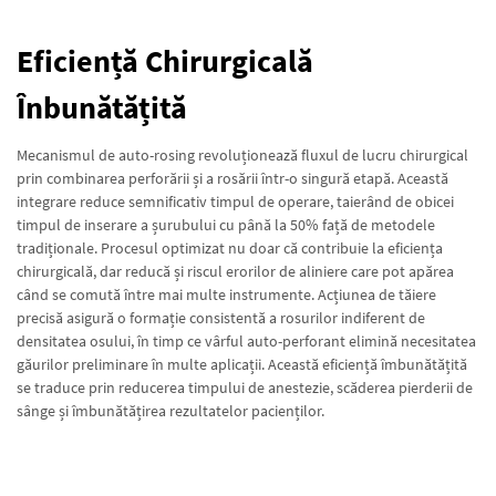
Eficiență Chirurgicală
Înbunătățită
Mecanismul de auto-rosing revoluționează fluxul de lucru chirurgical
prin combinarea perforării și a rosării într-o singură etapă. Această
integrare reduce semnificativ timpul de operare, taierând de obicei
timpul de inserare a șurubului cu până la 50% față de metodele
tradiționale. Procesul optimizat nu doar că contribuie la eficiența
chirurgicală, dar reducă și riscul erorilor de aliniere care pot apărea
când se comută între mai multe instrumente. Acțiunea de tăiere
precisă asigură o formație consistentă a rosurilor indiferent de
densitatea osului, în timp ce vârful auto-perforant elimină necesitatea
găurilor preliminare în multe aplicații. Această eficiență îmbunătățită
se traduce prin reducerea timpului de anestezie, scăderea pierderii de
sânge și îmbunătățirea rezultatelor pacienților.