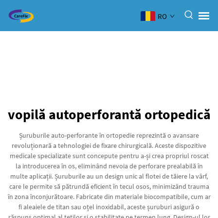
RO
vopilă autoperforantă ortopedică
Șuruburile auto-perforante în ortopedie reprezintă o avansare
revoluționară a tehnologiei de fixare chirurgicală. Aceste dispozitive
medicale specializate sunt concepute pentru a-și crea propriul roscat
la introducerea în os, eliminând nevoia de perforare prealabilă în
multe aplicații. Șuruburile au un design unic al flotei de tăiere la vârf,
care le permite să pătrundă eficient în tecul osos, minimizând trauma
în zona înconjurătoare. Fabricate din materiale biocompatibile, cum ar
fi aleaiele de titan sau oțel inoxidabil, aceste șuruburi asigură o
răspuns optimal al teților și o stabilitate pe termen lung. Design-ul lor