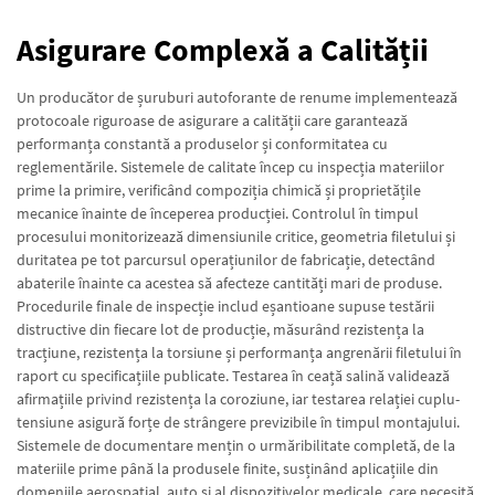
Asigurare Complexă a Calității
Un producător de șuruburi autoforante de renume implementează
protocoale riguroase de asigurare a calității care garantează
performanța constantă a produselor și conformitatea cu
reglementările. Sistemele de calitate încep cu inspecția materiilor
prime la primire, verificând compoziția chimică și proprietățile
mecanice înainte de începerea producției. Controlul în timpul
procesului monitorizează dimensiunile critice, geometria filetului și
duritatea pe tot parcursul operațiunilor de fabricație, detectând
abaterile înainte ca acestea să afecteze cantități mari de produse.
Procedurile finale de inspecție includ eșantioane supuse testării
distructive din fiecare lot de producție, măsurând rezistența la
tracțiune, rezistența la torsiune și performanța angrenării filetului în
raport cu specificațiile publicate. Testarea în ceață salină validează
afirmațiile privind rezistența la coroziune, iar testarea relației cuplu-
tensiune asigură forțe de strângere previzibile în timpul montajului.
Sistemele de documentare mențin o urmăribilitate completă, de la
materiile prime până la produsele finite, susținând aplicațiile din
domeniile aerospațial, auto și al dispozitivelor medicale, care necesită