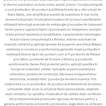
în diverse substraturi, inclusiv metal, plastic și lemn. Funcția principală
a unui producător de șuruburi autofiletante este de a oferi soluții de
fixare fiabile, care simplifică procesele de asamblare în mai multe
domenii industriale. Producătorii moderni de șuruburi autofiletante
utilizează tehnologii avansate de metalurgie și procedee de tratament
termic pentru a garanta faptul că produsele lor îndeplinesc cerințele
stricte privind rezistența și durabilitatea. Caracteristicile tehnologice
includ rularea computerizată a filetelor, sisteme automate de
inspecție calitativă și aplicații speciale de acoperire care îmbunătățesc
rezistența la coroziune și performanța generală. Acești producători
realizează diverse tipuri de șuruburi, cum ar fi șuruburile de filetare
prin tăiere, șuruburile de formare a filetului și șuruburile
autoforezante, fiecare fiind proiectat pentru aplicații specifice în
funcție de materialul utilizat. Aplicațiile acoperă asamblarea
vehiculelor, proiecte de construcții, fabricarea echipamentelor
electronice, instalații HVAC și producția de electrocasnice. Prin
colaborarea cu un producător de șuruburi autofiletante de încredere,
companiile obțin acces la soluții de fixare personalizate, adaptate
exact cerințelor lor specifice. Producătorii de calitate dețin certificate
ISO și implementează protocoale riguroase de testare pentru a
garanta performanța constantă a produselor, asigurându-se că fiecare