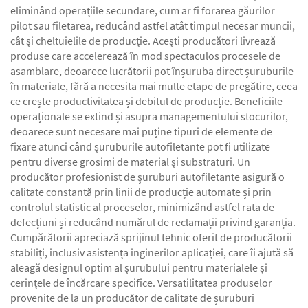
eliminând operațiile secundare, cum ar fi forarea găurilor
pilot sau filetarea, reducând astfel atât timpul necesar muncii,
cât și cheltuielile de producție. Acești producători livrează
produse care accelerează în mod spectaculos procesele de
asamblare, deoarece lucrătorii pot înșuruba direct șuruburile
în materiale, fără a necesita mai multe etape de pregătire, ceea
ce crește productivitatea și debitul de producție. Beneficiile
operaționale se extind și asupra managementului stocurilor,
deoarece sunt necesare mai puține tipuri de elemente de
fixare atunci când șuruburile autofiletante pot fi utilizate
pentru diverse grosimi de material și substraturi. Un
producător profesionist de șuruburi autofiletante asigură o
calitate constantă prin linii de producție automate și prin
controlul statistic al proceselor, minimizând astfel rata de
defecțiuni și reducând numărul de reclamații privind garanția.
Cumpărătorii apreciază sprijinul tehnic oferit de producătorii
stabiliți, inclusiv asistența inginerilor aplicației, care îi ajută să
aleagă designul optim al șurubului pentru materialele și
cerințele de încărcare specifice. Versatilitatea produselor
provenite de la un producător de calitate de șuruburi