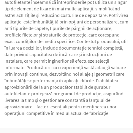
autofiletante înseamnă că întreprinderile pot utiliza un singur
tip de element de fixare în mai multe aplicații, simplificând
astfel achizițiile și reducând costurile de depozitare. Potrivirea
aplicației este îmbunătățită prin opțiuni de personalizare, cum
ar fi tipurile de capete, tipurile de pârghii de acționare,
profilele filetelor și straturile de protecție, care corespund
exact condițiilor de mediu specifice. Contextul produsului, util
în luarea deciziilor, include documentație tehnică completă,
date privind capacitatea de încărcare și instrucțiuni de
instalare, care permit inginerilor să efectueze selecții
informate. Producătorii cu o experiență vastă adaugă valoare
prin inovații continue, dezvoltând noi aliaje și geometrii care
îmbunătățesc performanța în aplicații dificile. Fiabilitatea
aprovizionării de la un producător stabilit de șuruburi
autofiletante protejează programul de producție, asigurând
livrarea la timp și o gestionare constantă a lanțului de
aprovizionare – factori esențiali pentru menținerea unor
operațiuni competitive în mediul actual de fabricație.