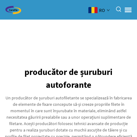
RO
producător de șuruburi
autoforante
Un producător de șuruburi autofiletante se specializează în fabricarea
de elemente de fixare concepute să-și creeze propriile filete în
momentul în care sunt înșurubate în materiale, eliminând astfel
necesitatea găuririi prealabile sau a unor operațiuni suplimentare de
filetare. Acești producători folosesc tehnici avansate de producție
pentru a realiza șuruburi dotate cu muchii ascuțite de tăiere și cu
profile de filet proiectate cu precizie, permițând o pătrundere eficientă