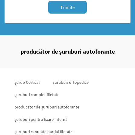
Trimite
producător de șuruburi autoforante
șurub Cortical
șuruburi ortopedice
șuruburi complet filetate
producător de șuruburi autoforante
șuruburi pentru fixare internă
șuruburi canulate parțial filetate