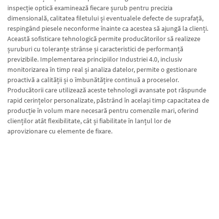
inspecție optică examinează fiecare șurub pentru precizia
dimensională, calitatea filetului și eventualele defecte de suprafață,
respingând piesele neconforme înainte ca acestea să ajungă la clienți.
Această sofisticare tehnologică permite producătorilor să realizeze
șuruburi cu toleranțe strânse și caracteristici de performanță
previzibile. Implementarea principiilor Industriei 4.0, inclusiv
monitorizarea în timp real și analiza datelor, permite o gestionare
proactivă a calității și o îmbunătățire continuă a proceselor.
Producătorii care utilizează aceste tehnologii avansate pot răspunde
rapid cerințelor personalizate, păstrând în același timp capacitatea de
producție în volum mare necesară pentru comenzile mari, oferind
clienților atât flexibilitate, cât și fiabilitate în lanțul lor de
aprovizionare cu elemente de fixare.