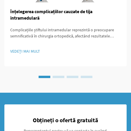
Înțelegerea complicațiilor cauzate de tija
intramedulară
Complicațiile știftului intramedular reprezintă o preocupare
semnificativă în chirurgia ortopedică, afectând rezultatele
pentru pacienți și durata recuperării. Aceste complicații pot
apărea în timpul inserării, pe parcursul procesului de vindecare
VEDEȚI MAI MULT
sau în timpul reimplantării pe termen lung...
Obțineți o ofertă gratuită
Reprezentantul nostru vă va contacta în curând.