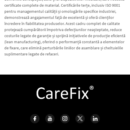
certificate complete de material. Certificările terțe, inclusiv ISO 9001
pentru managementul calității și omologările specifice industriei,
demonstrează angajamentul față de excelentă și oferă clienților
încredere în fiabilitatea produselor. Acest cadru complet de calitate
protejează cumpărătorii împotriva defecțiunilor neașteptate, reduce
costurile legate de garanție și sprijină inițiativele de producție eficientă
(lean manufacturing), oferind o performanță constantă a elementelor
de fixare, care elimină perturbările liniilor de asamblare și cheltuielile
suplimentare legate de refaceri.