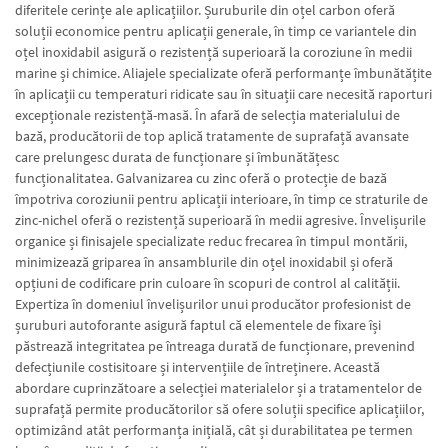
diferitele cerințe ale aplicațiilor. Șuruburile din oțel carbon oferă
soluții economice pentru aplicații generale, în timp ce variantele din
oțel inoxidabil asigură o rezistență superioară la coroziune în medii
marine și chimice. Aliajele specializate oferă performanțe îmbunătățite
în aplicații cu temperaturi ridicate sau în situații care necesită raporturi
excepționale rezistență-masă. În afară de selecția materialului de
bază, producătorii de top aplică tratamente de suprafață avansate
care prelungesc durata de funcționare și îmbunătățesc
funcționalitatea. Galvanizarea cu zinc oferă o protecție de bază
împotriva coroziunii pentru aplicații interioare, în timp ce straturile de
zinc-nichel oferă o rezistență superioară în medii agresive. Învelișurile
organice și finisajele specializate reduc frecarea în timpul montării,
minimizează griparea în ansamblurile din oțel inoxidabil și oferă
opțiuni de codificare prin culoare în scopuri de control al calității.
Expertiza în domeniul învelișurilor unui producător profesionist de
șuruburi autoforante asigură faptul că elementele de fixare își
păstrează integritatea pe întreaga durată de funcționare, prevenind
defecțiunile costisitoare și intervențiile de întreținere. Această
abordare cuprinzătoare a selecției materialelor și a tratamentelor de
suprafață permite producătorilor să ofere soluții specifice aplicațiilor,
optimizând atât performanța inițială, cât și durabilitatea pe termen