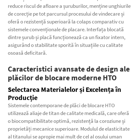
reduce riscul de afloare a șuruburilor, menține unghiurile
de corecție pe tot parcursul procesului de vindecare și
oferă o rezistență superioară la colaps comparativ cu
sistemele convenționale de placare. Interfața blocată
dintre șurub și placă funcționează ca un fixator intern,
asigurând o stabilitate sporită în situațiile cu calitate
osoasă deficitară.
Caracteristici avansate de design ale
plăcilor de blocare moderne HTO
Selectarea Materialelor și Excelența în
Producție
Sistemele contemporane de plăci de blocare HTO
utilizează aliaje de titan de calitate medicală, care oferă
o biocompatibilitate optimă, rezistență la coroziune și
proprietăți mecanice superioare. Modulul de elasticitate
al titanului se apropie mai mult de cel al osului uman