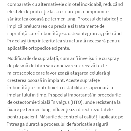
comparativ cu alternativele din oțel inoxidabil, reducând
efectele de protecție la stres care pot compromite
sănătatea osoasă pe termen lung. Procesul de fabricație
implică prelucrarea cu precizie și tratamente de
suprafață care îmbunătățesc osteointegrarea, păstrând
în același timp integritatea structurală necesară pentru
aplicațiile ortopedice exigente.
Modificările de suprafață, cum ar fi învelișurile cu spray
de plasmă de titan sau anodizarea, creează texte
microscopice care favorizează atașarea celulară și
creșterea osoasă în implant. Aceste suprafețe
îmbunătățite contribuie la o stabilitate superioară a
implantului în timp, în special importantă în procedurile
de osteotomie tibială în valgus (HTO), unde rezistența la
fixare pe termen lung influențează direct rezultatele
pentru pacient. Măsurile de control al calității aplicate pe
întreaga durată a procesului de fabricație asigură