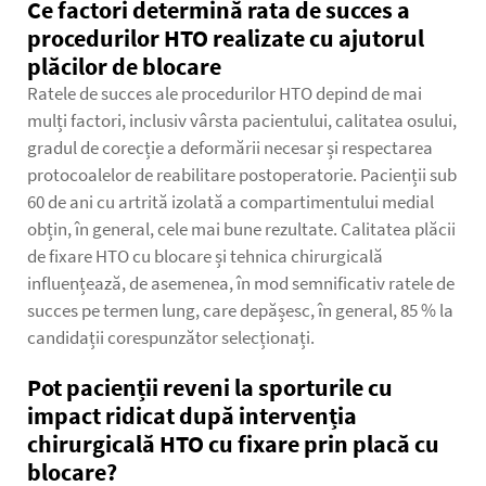
Ce factori determină rata de succes a
procedurilor HTO realizate cu ajutorul
plăcilor de blocare
Ratele de succes ale procedurilor HTO depind de mai
mulți factori, inclusiv vârsta pacientului, calitatea osului,
gradul de corecție a deformării necesar și respectarea
protocoalelor de reabilitare postoperatorie. Pacienții sub
60 de ani cu artrită izolată a compartimentului medial
obțin, în general, cele mai bune rezultate. Calitatea plăcii
de fixare HTO cu blocare și tehnica chirurgicală
influențează, de asemenea, în mod semnificativ ratele de
succes pe termen lung, care depășesc, în general, 85 % la
candidații corespunzător selecționați.
Pot pacienții reveni la sporturile cu
impact ridicat după intervenția
chirurgicală HTO cu fixare prin placă cu
blocare?