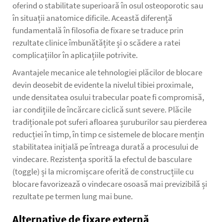
oferind o stabilitate superioară în osul osteoporotic sau
în situații anatomice dificile. Această diferență
fundamentală în filosofia de fixare se traduce prin
rezultate clinice îmbunătățite și o scădere a ratei
complicațiilor în aplicațiile potrivite.
Avantajele mecanice ale tehnologiei plăcilor de blocare
devin deosebit de evidente la nivelul tibiei proximale,
unde densitatea osului trabecular poate fi compromisă,
iar condițiile de încărcare ciclică sunt severe. Plăcile
tradiționale pot suferi afloarea șuruburilor sau pierderea
reducției în timp, în timp ce sistemele de blocare mențin
stabilitatea inițială pe întreaga durată a procesului de
vindecare. Rezistența sporită la efectul de basculare
(toggle) și la micromișcare oferită de construcțiile cu
blocare favorizează o vindecare osoasă mai previzibilă și
rezultate pe termen lung mai bune.
Alternative de fixare externă