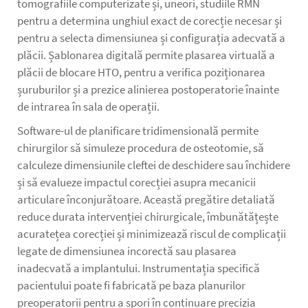
tomografiile computerizate și, uneori, studiile RMN
pentru a determina unghiul exact de corecție necesar și
pentru a selecta dimensiunea și configurația adecvată a
plăcii. Șablonarea digitală permite plasarea virtuală a
plăcii de blocare HTO, pentru a verifica poziționarea
șuruburilor și a prezice alinierea postoperatorie înainte
de intrarea în sala de operații.
Software-ul de planificare tridimensională permite
chirurgilor să simuleze procedura de osteotomie, să
calculeze dimensiunile cleftei de deschidere sau închidere
și să evalueze impactul corecției asupra mecanicii
articulare înconjurătoare. Această pregătire detaliată
reduce durata intervenției chirurgicale, îmbunătățește
acuratețea corecției și minimizează riscul de complicații
legate de dimensiunea incorectă sau plasarea
inadecvată a implantului. Instrumentația specifică
pacientului poate fi fabricată pe baza planurilor
preoperatorii pentru a spori în continuare precizia