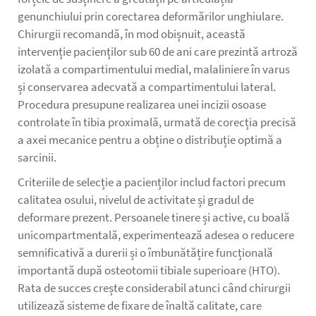
genunchiului prin corectarea deformărilor unghiulare.
Chirurgii recomandă, în mod obișnuit, această
intervenție pacienților sub 60 de ani care prezintă artroză
izolată a compartimentului medial, malaliniere în varus
și conservarea adecvată a compartimentului lateral.
Procedura presupune realizarea unei incizii osoase
controlate în tibia proximală, urmată de corecția precisă
a axei mecanice pentru a obține o distribuție optimă a
sarcinii.
Criteriile de selecție a pacienților includ factori precum
calitatea osului, nivelul de activitate și gradul de
deformare prezent. Persoanele tinere și active, cu boală
unicompartmentală, experimentează adesea o reducere
semnificativă a durerii și o îmbunătățire funcțională
importantă după osteotomii tibiale superioare (HTO).
Rata de succes crește considerabil atunci când chirurgii
utilizează sisteme de fixare de înaltă calitate, care