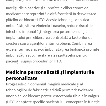
Învelișurile bioactive și suprafețele eliberatoare de
medicamente reprezintă o altă frontieră în dezvoltarea
plăcilor de blocare HTO. Aceste tehnologii ar putea
îmbunătăți viteza vindecării oaselor, reduce riscul de
infecție și îmbunătăți integrarea pe termen lung a
implantului prin eliberarea controlată a factorilor de
creștere sau a agenților antimicrobieni. Combinarea
excelentei mecanice cu îmbunătățirea biologică promite
îmbunătățiri suplimentare ale rezultatelor pentru
pacienții supuși procedurilor HTO.
Medicina personalizată și implanturile
personalizate
Progresele din domeniul imaginii medicale și al
tehnologiilor de fabricație aditivă permit dezvoltarea
unor plăci de blocare pentru osteotomia tibială în valgus
(HTO) adaptate specific pacientului, concepute în funcție