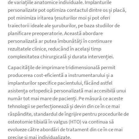
de variațiile anatomice individuale. Implanturile
personalizate pot optimiza contactul dintre os și placă,
pot minimiza iritarea țesuturilor moi și pot oferi
traiectorii ideale ale șuruburilor, pe baza studiilor de
planificare preoperatorie. Această abordare
personalizată ar putea îmbunătăți în continuare
rezultatele clinice, reducând în același timp
complexitatea chirurgicală și durata intervenției.
Capacitățile de imprimare tridimensională permit
producerea cost-eficientă a instrumentarului și a
implanturilor specifice pacientului, făcând astfel
asistența ortopedică personalizată mai accesibilă unui
număr tot mai mare de pacienți. Pe măsură ce aceste
tehnologii se perfecționează și devin din ce în ce mai
răspândite, standardul de îngrijire pentru procedurile de
osteotomie tibială în valgus (HTO) va continua să
evolueze către abordări de tratament din ce în ce mai
precise și mai individualizate.