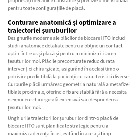
proprietăți mecanice constante și precizie dimensională
pentru toate configurațiile de placă.
Conturare anatomică și optimizare a
traiectoriei șuruburilor
Designurile moderne ale plăcilor de blocare HTO includ
studii anatomice detaliate pentru a obține un contact
optim între os și placă și pentru a minimiza iritarea
țesuturilor moi. Plăcile preconturate reduc durata
intervenției chirurgicale, asigurând în același timp o
potrivire predictibilă la pacienții cu caracteristici diverse.
Curburile plăcii urmăresc geometria naturală a metafizei
tibiale proximale, oferind o fixare stabilă fără a necesita
o expunere chirurgicală extensivă sau desprinderea
țesuturilor moi.
Unghiurile traiectoriilor șuruburilor dintr-o placă de
blocare HTO sunt planificate strategic pentru a
maximiza aderența în os, evitând în același timp