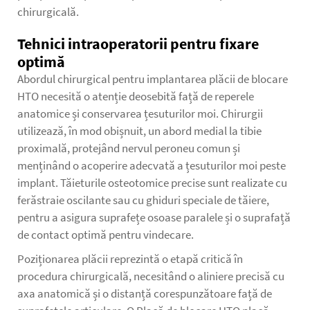
chirurgicală.
Tehnici intraoperatorii pentru fixare
optimă
Abordul chirurgical pentru implantarea plăcii de blocare
HTO necesită o atenție deosebită față de reperele
anatomice și conservarea țesuturilor moi. Chirurgii
utilizează, în mod obișnuit, un abord medial la tibie
proximală, protejând nervul peroneu comun și
menținând o acoperire adecvată a țesuturilor moi peste
implant. Tăieturile osteotomice precise sunt realizate cu
ferăstraie oscilante sau cu ghiduri speciale de tăiere,
pentru a asigura suprafețe osoase paralele și o suprafață
de contact optimă pentru vindecare.
Poziționarea plăcii reprezintă o etapă critică în
procedura chirurgicală, necesitând o aliniere precisă cu
axa anatomică și o distanță corespunzătoare față de