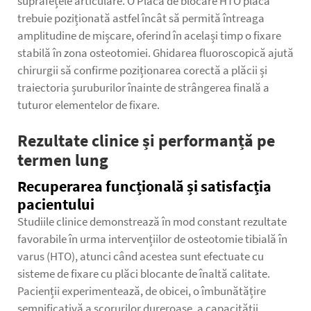
suprafețele articulare. O
Placă de blocare HTO
placă
trebuie poziționată astfel încât să permită întreaga
amplitudine de mișcare, oferind în același timp o fixare
stabilă în zona osteotomiei. Ghidarea fluoroscopică ajută
chirurgii să confirme poziționarea corectă a plăcii și
traiectoria șuruburilor înainte de strângerea finală a
tuturor elementelor de fixare.
Rezultate clinice și performanță pe
termen lung
Recuperarea funcțională și satisfacția
pacientului
Studiile clinice demonstrează în mod constant rezultate
favorabile în urma intervențiilor de osteotomie tibială în
varus (HTO), atunci când acestea sunt efectuate cu
sisteme de fixare cu plăci blocante de înaltă calitate.
Pacienții experimentează, de obicei, o îmbunătățire
semnificativă a scorurilor dureroase, a capacității