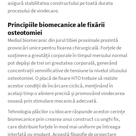
asigură stabilitatea constructului pe toată durata
procesului de vindecare.
Principiile biomecanice ale fixării
osteotomiei
Mediul biomecanic din jurul tibiei proximale prezintă
provocări unice pentru fixarea chirurgicală. Forțele de
susținere a greutății corporale în timpul mersului normal
pot depăși de trei ori greutatea corporală, generând
concentrații semnificative de tensiune la nivelul situsului
osteotomiei. O placă de fixare HTO trebuie să reziste
acestor condiții de încărcare ciclică, menținând în
același timp o aliniere precisă și promovând vindecarea
osoasă prin stimulare mecanică adecvată.
Tehnologia plăcilor cu blocare răspunde acestor cerințe
biomecanice prin crearea unui construct cu unghi fix,
care distribuie forțele în mod mai uniform pe întreaga
interfață os-implant. Această filozofie de proiectare