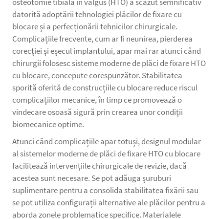
osteotomie tibială în valgus (HTO) a scăzut semnificativ
datorită adoptării tehnologiei plăcilor de fixare cu
blocare și a perfecționării tehnicilor chirurgicale.
Complicațiile frecvente, cum ar fi neunirea, pierderea
corecției și eșecul implantului, apar mai rar atunci când
chirurgii folosesc sisteme moderne de plăci de fixare HTO
cu blocare, concepute corespunzător. Stabilitatea
sporită oferită de construcțiile cu blocare reduce riscul
complicațiilor mecanice, în timp ce promovează o
vindecare osoasă sigură prin crearea unor condiții
biomecanice optime.
Atunci când complicațiile apar totuși, designul modular
al sistemelor moderne de plăci de fixare HTO cu blocare
facilitează intervențiile chirurgicale de revizie, dacă
acestea sunt necesare. Se pot adăuga șuruburi
suplimentare pentru a consolida stabilitatea fixării sau
se pot utiliza configurații alternative ale plăcilor pentru a
aborda zonele problematice specifice. Materialele