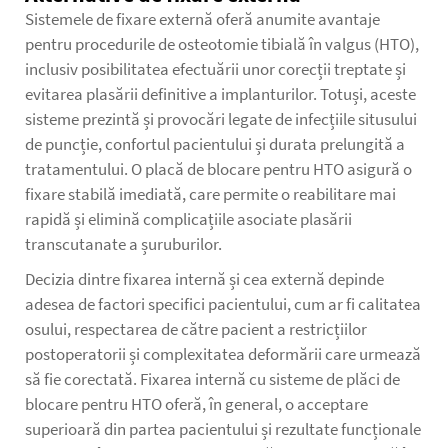
Sistemele de fixare externă oferă anumite avantaje
pentru procedurile de osteotomie tibială în valgus (HTO),
inclusiv posibilitatea efectuării unor corecții treptate și
evitarea plasării definitive a implanturilor. Totuși, aceste
sisteme prezintă și provocări legate de infecțiile situsului
de puncție, confortul pacientului și durata prelungită a
tratamentului. O placă de blocare pentru HTO asigură o
fixare stabilă imediată, care permite o reabilitare mai
rapidă și elimină complicațiile asociate plasării
transcutanate a șuruburilor.
Decizia dintre fixarea internă și cea externă depinde
adesea de factori specifici pacientului, cum ar fi calitatea
osului, respectarea de către pacient a restricțiilor
postoperatorii și complexitatea deformării care urmează
să fie corectată. Fixarea internă cu sisteme de plăci de
blocare pentru HTO oferă, în general, o acceptare
superioară din partea pacientului și rezultate funcționale