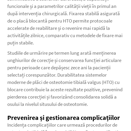
funcionale și a parametrilor calității vieții în primul an
după intervenția chirurgicală. Fixarea stabilă asigurată
de o placă blocantă pentru HTO permite protocoale
accelerate de reabilitare și o revenire mai rapidă la
activitățile zilnice, comparativ cu metodele de fixare mai
puțin stabile.
Studiile de urmărire pe termen lung arată menținerea
unghiurilor de corecție și conservarea funcției articulare
pentru perioade care depășesc zece ani la pacienții
selectați corespunzător. Durabilitatea sistemelor
moderne de plăci de osteotomie tibială valgus (HTO) cu
blocare contribuie la aceste rezultate pozitive, prevenind
pierderea corecției și favorizând consolidarea solidă a
osului la nivelul situsului de osteotomie.
Prevenirea și gestionarea complicațiilor
Incidența complicațiilor care urmează procedurilor de