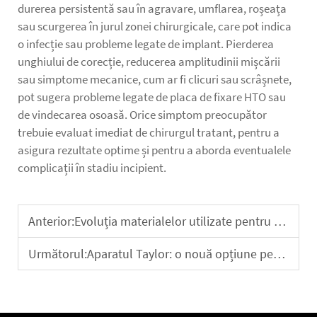
durerea persistentă sau în agravare, umflarea, roșeața
sau scurgerea în jurul zonei chirurgicale, care pot indica
o infecție sau probleme legate de implant. Pierderea
unghiului de corecție, reducerea amplitudinii mișcării
sau simptome mecanice, cum ar fi clicuri sau scrâșnete,
pot sugera probleme legate de placa de fixare HTO sau
de vindecarea osoasă. Orice simptom preocupător
trebuie evaluat imediat de chirurgul tratant, pentru a
asigura rezultate optime și pentru a aborda eventualele
complicații în stadiu incipient.
Anterior:
Evoluția materialelor utilizate pentru dispozitivele de fuziune intervertebrală: comparație a eficacității clinice între PEEK și aliajul de titan
Următorul:
Aparatul Taylor: o nouă opțiune pentru tratamentul minim invaziv al reparării fracturilor complexe