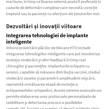
mai bune, în timp ce fixarea externă poate fi preferată în
cazurile de deformări complexe care necesită corecție
treptată sau la pacienții cu afecțiuni ale țesuturilor moi.
Dezvoltări și inovații viitoare
Integrarea tehnologiei de implante
inteligente
Viitorul proiectării plăcilor de blocare HTO include
integrarea tehnologiilor inteligente care pot monitoriza
evoluția vindecării și oferi feedback în timp real
chirurgilor și pacienților. Implanturile echipate cu
senzori, capabile să măsoare distribuția sarcinii, stadiul
vindecării oaselor și parametrii amplitudinii mișcării,
reprezintă următoarea etapă de evoluție a
echipamentelor ortopedice. Aceste sisteme avansate vor
permite elaborarea unor protocoale personalizate de
reabilitare și detectarea precoce a posibilelor
complicații, înainte ca acestea să devină evidente clinic.