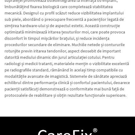
suprafeței promovează osteointegrarea la interfața os-implant,
îmbunătățind fixarea biologică care completează stabilitatea
mecanică. Designul cu profil scăzut reduce vizibilitatea implantului
sub piele, abordând o preocupare frecventă a pacienților legată de
simțirea hardware-ului și de aspectul estetic. Această construcție
optimizată minimizează iritarea țesuturilor moi, care poate provoca
disconfort în timpul mișcărilor brațului, și reduce incidența
procedurilor secundare de eliminare. Muchiile netede și contururile
rotunjite previn iritarea tendonilor, aspect deosebit de important
datorită mediului dinamic din jurul articulației cotului. Pentru
radiologi și medicii tratanti, materialele mențin o vizibilitate excelentă
pe radiografiile standard, rămânând în același timp compatibile cu
modalitățile avansate de imagistică. Sistemele de sănătate apreciază
echilibrul dintre performanța clinică și confortul pacientului, deoarece
pacienții satisfăcuți demonstrează o conformitate mai bună față de
protocoalele de reabilitare și obțin rezultate funcționale superioare.