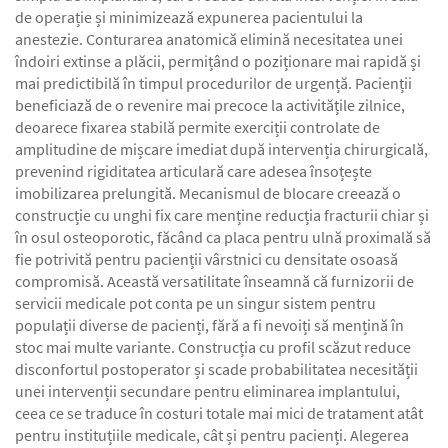
de operație și minimizează expunerea pacientului la
anestezie. Conturarea anatomică elimină necesitatea unei
îndoiri extinse a plăcii, permițând o poziționare mai rapidă și
mai predictibilă în timpul procedurilor de urgență. Pacienții
beneficiază de o revenire mai precoce la activitățile zilnice,
deoarece fixarea stabilă permite exerciții controlate de
amplitudine de mișcare imediat după intervenția chirurgicală,
prevenind rigiditatea articulară care adesea însoțește
imobilizarea prelungită. Mecanismul de blocare creează o
construcție cu unghi fix care menține reducția fracturii chiar și
în osul osteoporotic, făcând ca placa pentru ulnă proximală să
fie potrivită pentru pacienții vârstnici cu densitate osoasă
compromisă. Această versatilitate înseamnă că furnizorii de
servicii medicale pot conta pe un singur sistem pentru
populații diverse de pacienți, fără a fi nevoiți să mențină în
stoc mai multe variante. Construcția cu profil scăzut reduce
disconfortul postoperator și scade probabilitatea necesității
unei intervenții secundare pentru eliminarea implantului,
ceea ce se traduce în costuri totale mai mici de tratament atât
pentru instituțiile medicale, cât și pentru pacienți. Alegerea