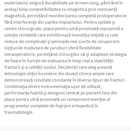
materialului asigură durabilitate pe termen lung, păstrând în
același timp compatibilitatea cu imagistica prin rezonanță
magnetică, permițând monitorizarea completă postoperatorie
fără interferențe din partea implantului. Pentru spitale și
centre chirurgicale, placa pentru ulnă proximală reprezintă o
soluție rentabilă care echilibrează investiția inițială cu rate
reduse de complicații și perioade mai scurte de recuperare.
Opțiunile modulare de șuruburi oferă flexibilitate
intraoperatorie, permițând chirurgilor să-și adapteze strategia
de fixare în funcție de evaluarea în timp real a stabilității
fracturii și a calității osului. Decidenții care aleg această
tehnologie obțin încredere din dovezi clinice ample care
demonstrează rezultate constante în diverse tipuri de fracturi.
Combinația dintre instrumentația ușor de utilizat,
performanța fiabilă și designul centrat pe pacient face din
placa pentru ulnă proximală un component esențial al
programelor complete de îngrijire ortopedică în
traumatologie.