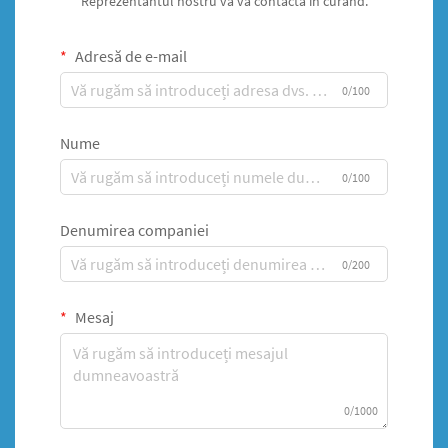
Reprezentantul nostru vă va contacta în curând.
Adresă de e-mail
0/100
Nume
0/100
Denumirea companiei
0/200
Mesaj
0/1000