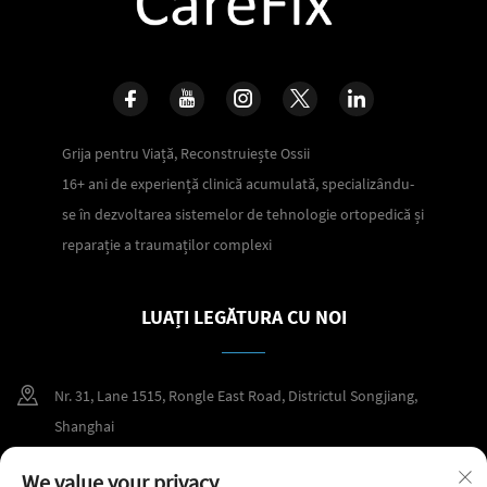
Grija pentru Viață, Reconstruiește Ossii
16+ ani de experiență clinică acumulată, specializându-
se în dezvoltarea sistemelor de tehnologie ortopedică și
reparație a traumaților complexi
LUAȚI LEGĂTURA CU NOI
Nr. 31, Lane 1515, Rongle East Road, Districtul Songjiang,
Shanghai
+86 400 098 2859
We value your privacy