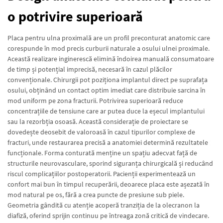
o potrivire superioară
Placa pentru ulna proximală are un profil preconturat anatomic care
corespunde în mod precis curburii naturale a osului ulnei proximale.
Această realizare inginerescă elimină îndoirea manuală consumatoare
de timp și potențial imprecisă, necesară în cazul plăcilor
convenționale. Chirurgii pot poziționa implantul direct pe suprafața
osului, obținând un contact optim imediat care distribuie sarcina în
mod uniform pe zona fracturii. Potrivirea superioară reduce
concentrațiile de tensiune care ar putea duce la eșecul implantului
sau la rezorbția osoasă. Această considerație de proiectare se
dovedește deosebit de valoroasă în cazul tipurilor complexe de
fracturi, unde restaurarea precisă a anatomiei determină rezultatele
funcționale. Forma conturată menține un spațiu adecvat față de
structurile neurovasculare, sporind siguranța chirurgicală și reducând
riscul complicațiilor postoperatorii. Pacienții experimentează un
confort mai bun în timpul recuperării, deoarece placa este așezată în
mod natural pe os, fără a crea puncte de presiune sub piele.
Geometria gândită cu atenție acoperă tranziția de la olecranon la
diafiză, oferind sprijin continuu pe întreaga zonă critică de vindecare.