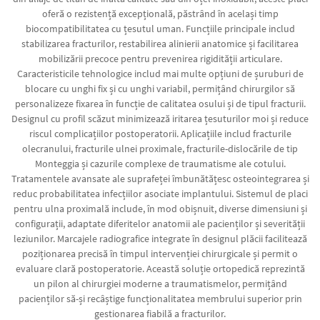
oferă o rezistență excepțională, păstrând în același timp
biocompatibilitatea cu țesutul uman. Funcțiile principale includ
stabilizarea fracturilor, restabilirea alinierii anatomice și facilitarea
mobilizării precoce pentru prevenirea rigidității articulare.
Caracteristicile tehnologice includ mai multe opțiuni de șuruburi de
blocare cu unghi fix și cu unghi variabil, permițând chirurgilor să
personalizeze fixarea în funcție de calitatea osului și de tipul fracturii.
Designul cu profil scăzut minimizează iritarea țesuturilor moi și reduce
riscul complicațiilor postoperatorii. Aplicațiile includ fracturile
olecranului, fracturile ulnei proximale, fracturile-dislocările de tip
Monteggia și cazurile complexe de traumatisme ale cotului.
Tratamentele avansate ale suprafeței îmbunătățesc osteointegrarea și
reduc probabilitatea infecțiilor asociate implantului. Sistemul de placi
pentru ulna proximală include, în mod obișnuit, diverse dimensiuni și
configurații, adaptate diferitelor anatomii ale pacienților și severității
leziunilor. Marcajele radiografice integrate în designul plăcii facilitează
poziționarea precisă în timpul intervenției chirurgicale și permit o
evaluare clară postoperatorie. Această soluție ortopedică reprezintă
un pilon al chirurgiei moderne a traumatismelor, permițând
pacienților să-și recâștige funcționalitatea membrului superior prin
gestionarea fiabilă a fracturilor.