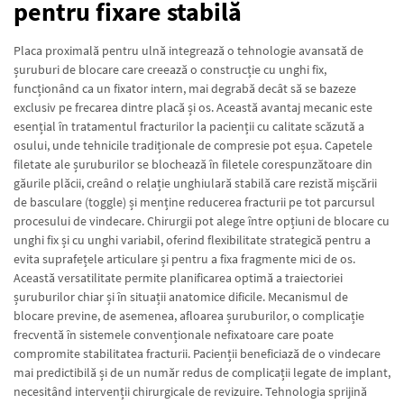
pentru fixare stabilă
Placa proximală pentru ulnă integrează o tehnologie avansată de
șuruburi de blocare care creează o construcție cu unghi fix,
funcționând ca un fixator intern, mai degrabă decât să se bazeze
exclusiv pe frecarea dintre placă și os. Această avantaj mecanic este
esențial în tratamentul fracturilor la pacienții cu calitate scăzută a
osului, unde tehnicile tradiționale de compresie pot eșua. Capetele
filetate ale șuruburilor se blochează în filetele corespunzătoare din
găurile plăcii, creând o relație unghiulară stabilă care rezistă mișcării
de basculare (toggle) și menține reducerea fracturii pe tot parcursul
procesului de vindecare. Chirurgii pot alege între opțiuni de blocare cu
unghi fix și cu unghi variabil, oferind flexibilitate strategică pentru a
evita suprafețele articulare și pentru a fixa fragmente mici de os.
Această versatilitate permite planificarea optimă a traiectoriei
șuruburilor chiar și în situații anatomice dificile. Mecanismul de
blocare previne, de asemenea, afloarea șuruburilor, o complicație
frecventă în sistemele convenționale nefixatoare care poate
compromite stabilitatea fracturii. Pacienții beneficiază de o vindecare
mai predictibilă și de un număr redus de complicații legate de implant,
necesitând intervenții chirurgicale de revizuire. Tehnologia sprijină