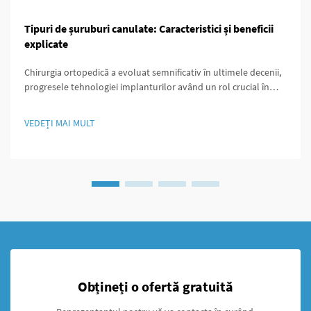
Tipuri de șuruburi canulate: Caracteristici și beneficii
explicate
Chirurgia ortopedică a evoluat semnificativ în ultimele decenii,
progresele tehnologiei implanturilor având un rol crucial în
îmbunătățirea rezultatelor pentru pacienți. Printre aceste
inovații, șurubul canulat se remarcă ca fiind unul versatil și
VEDEȚI MAI MULT
extrem de eficient...
Obțineți o ofertă gratuită