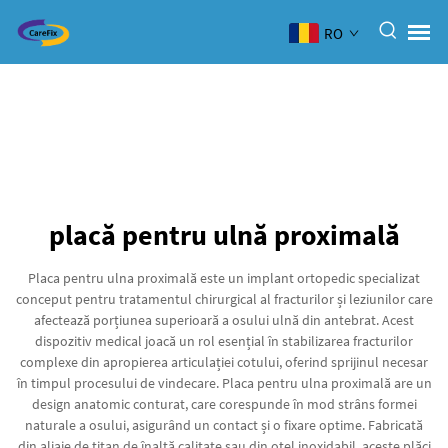
RO
placă pentru ulnă proximală
Placa pentru ulna proximală este un implant ortopedic specializat
conceput pentru tratamentul chirurgical al fracturilor și leziunilor care
afectează porțiunea superioară a osului ulnă din antebrat. Acest
dispozitiv medical joacă un rol esențial în stabilizarea fracturilor
complexe din apropierea articulației cotului, oferind sprijinul necesar
în timpul procesului de vindecare. Placa pentru ulna proximală are un
design anatomic conturat, care corespunde în mod strâns formei
naturale a osului, asigurând un contact și o fixare optime. Fabricată
din aliaje de titan de înaltă calitate sau din oțel inoxidabil, aceste plăci