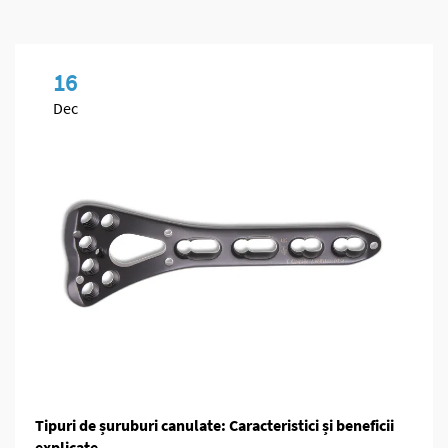
16
Dec
Tipuri de șuruburi canulate: Caracteristici și beneficii
explicate