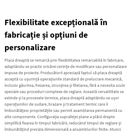
Flexibilitate excepțională în
fabricație și opțiuni de
personalizare
Placa dreaptă se remarcă prin flexibilitatea remarcabilă în fabricare,
adaptându-se practic oricărei cerințe de modificare sau personalizare
impuse de proiecte. Producătorii apreciază faptul că placa dreaptă
acceptă cu ușurință operațiunile standard de prelucrare mecanică,
inclusiv găurirea, frezarea, strunjirea și filetarea, fără a necesita scule
speciale sau proceduri complexe de reglare. Această versatilitate se
extinde și la procesele termice, placa dreaptă adaptându-se ușor
operațiunilor de sudare, brazare și tratament termic care îi
îmbunătățesc proprietățile sau permit asamblarea permanentă cu
alte componente. Configurația suprafeței plane a plăcii drepte
simplifică fixarea în timpul fabricării, reducând timpul de reglare și
îmbunătățind precizia dimensională a ansamblurilor finite. Atunci