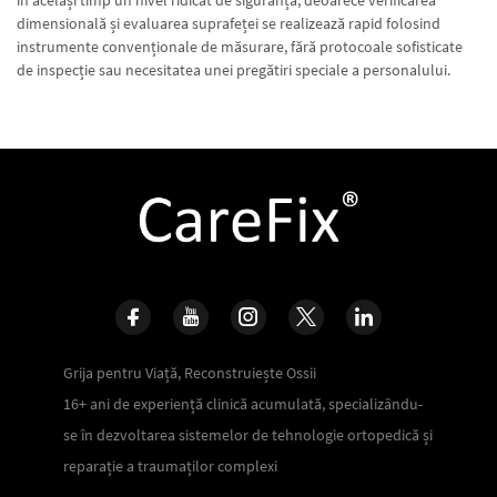
dimensională și evaluarea suprafeței se realizează rapid folosind
instrumente convenționale de măsurare, fără protocoale sofisticate
de inspecție sau necesitatea unei pregătiri speciale a personalului.
Grija pentru Viață, Reconstruiește Ossii
16+ ani de experiență clinică acumulată, specializându-
se în dezvoltarea sistemelor de tehnologie ortopedică și
reparație a traumaților complexi