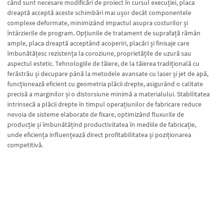
când sunt necesare modificări de proiect în cursul execuției, placa
dreaptă acceptă aceste schimbări mai ușor decât componentele
complexe deformate, minimizând impactul asupra costurilor și
întârzierile de program. Opțiunile de tratament de suprafață rămân
ample, placa dreaptă acceptând acoperiri, placări și finisaje care
îmbunătățesc rezistența la coroziune, proprietățile de uzură sau
aspectul estetic. Tehnologiile de tăiere, de la tăierea tradițională cu
ferăstrău și decupare până la metodele avansate cu laser și jet de apă,
funcționează eficient cu geometria plăcii drepte, asigurând o calitate
precisă a marginilor și o distorsiune minimă a materialului. Stabilitatea
intrinsecă a plăcii drepte în timpul operațiunilor de fabricare reduce
nevoia de sisteme elaborate de fixare, optimizând fluxurile de
producție și îmbunătățind productivitatea în mediile de fabricație,
unde eficiența influențează direct profitabilitatea și poziționarea
competitivă.