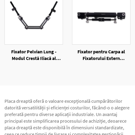
Fixator Pelvian Lung -
Fixator pentru Carpa al
Modul Crestă Iliacă al
Fixatorului Extern
Fixatorului Extern
Unilateral
Unilateral
Placa dreaptă oferă o valoare excepțională cumpărătorilor
datorită versatilității și eficienței costurilor, făcând-o o alegere
preferată pentru diverse aplicații industriale. Un avantaj
principal este simplificarea procesului de achiziție, deoarece
placa dreaptă este disponibilă în dimensiuni standardizate,
ceea ce reduce timpii de livrare și complexitatea gestionării