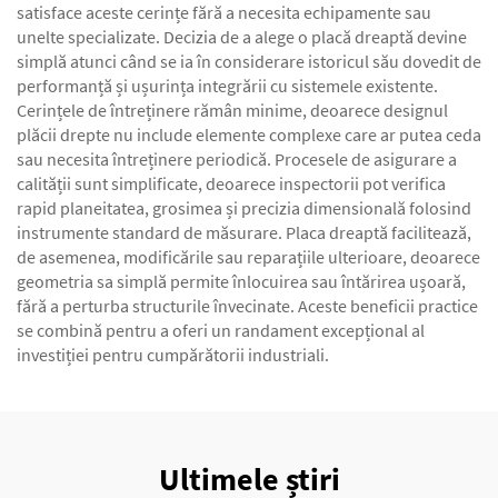
satisface aceste cerințe fără a necesita echipamente sau
unelte specializate. Decizia de a alege o placă dreaptă devine
simplă atunci când se ia în considerare istoricul său dovedit de
performanță și ușurința integrării cu sistemele existente.
Cerințele de întreținere rămân minime, deoarece designul
plăcii drepte nu include elemente complexe care ar putea ceda
sau necesita întreținere periodică. Procesele de asigurare a
calității sunt simplificate, deoarece inspectorii pot verifica
rapid planeitatea, grosimea și precizia dimensională folosind
instrumente standard de măsurare. Placa dreaptă facilitează,
de asemenea, modificările sau reparațiile ulterioare, deoarece
geometria sa simplă permite înlocuirea sau întărirea ușoară,
fără a perturba structurile învecinate. Aceste beneficii practice
se combină pentru a oferi un randament excepțional al
investiției pentru cumpărătorii industriali.
Ultimele știri