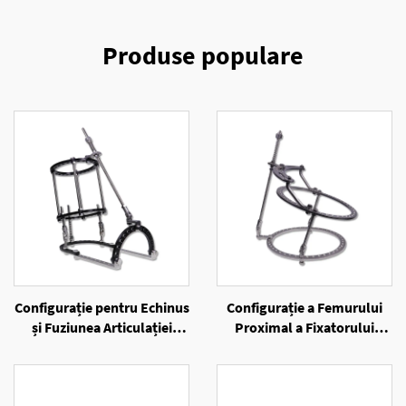
Produse populare
Configurație pentru Echinus
Configurație a Femurului
și Fuziunea Articulației
Proximal a Fixatorului
Alungii a Fixatorului Extern
Extern cu Inele
cu Inele