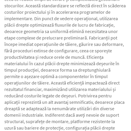
stocurilor. Această standardizare se reflectă direct în scăderea
costurilor proiectului și în accelerarea programelor de
implementare. Din punct de vedere operațional, utilizarea
plăcii drepte optimizează fluxurile de lucru de fabricație,
deoarece geometria sa uniformă elimină necesitatea unor
etape complexe de prelucrare preliminară. Fabricanții pot
începe imediat operațiunile de tăiere, găurire sau deformare,
fără proceduri extinse de configurare, ceea ce sporește
productivitatea și reduce orele de muncă. Eficiența
materialului în cazul plăcii drepte minimizează deșeurile în
timpul producției, deoarece forma sa dreptunghiulară
permite o așezare optimă a componentelor în timpul
operațiunilor de tăiere. Această eficiență impactează direct
rezultatul financiar, maximizând utilizarea materialului și
reducând costurile legate de deșeuri. Potrivirea pentru
aplicații reprezintă un alt avantaj semnificativ, deoarece placa
dreaptă se adaptează la nenumărate utilizări din diverse
domenii industriale. Indiferent dacă aveți nevoie de suport
structural, suprafețe de montare, platforme rezistente la
uzură sau bariere de protecție, configurația plăcii drepte