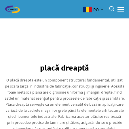
RO
placă dreaptă
O placă dreaptă este un component structural fundamental, utilizat
pe scară largă în industria de fabricație, construcții și inginerie. Această
foaie metalică plană are o grosime uniformă și margini drepte, fiind
astfel un material esențial pentru procesele de fabricație și asamblare.
Placa dreaptă servește ca un element versatil de bază în aplicații care
variază de la cadrele mașinilor grele până la elementele arhitecturale
și echipamentele industriale. Fabricarea acestor plăci se realizează
prin procedee precise de laminare și tăiere, asigurându-se o precizie
dimensională constantă și o calitate superioară a suprafeței.