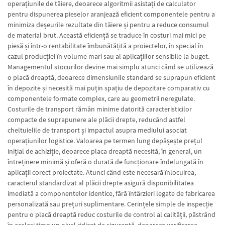
operațiunile de tăiere, deoarece algoritmii asistați de calculator
pentru dispunerea pieselor aranjează eficient componentele pentru a
minimiza deșeurile rezultate din tăiere și pentru a reduce consumul
de material brut. Această eficiență se traduce în costuri mai mici pe
piesă și într-o rentabilitate îmbunătățită a proiectelor, în special în
cazul producției în volume mari sau al aplicațiilor sensibile la buget.
Managementul stocurilor devine mai simplu atunci când se utilizează
o placă dreaptă, deoarece dimensiunile standard se suprapun eficient
în depozite și necesită mai puțin spațiu de depozitare comparativ cu
componentele formate complex, care au geometrii neregulate.
Costurile de transport rămân minime datorită caracteristicilor
compacte de suprapunere ale plăcii drepte, reducând astfel
cheltuielile de transport și impactul asupra mediului asociat
operațiunilor logistice. Valoarea pe termen lung depășește prețul
inițial de achiziție, deoarece placa dreaptă necesită, în general, un
întreținere minimă și oferă o durată de funcționare îndelungată în
aplicații corect proiectate. Atunci când este necesară înlocuirea,
caracterul standardizat al plăcii drepte asigură disponibilitatea
imediată a componentelor identice, fără întârzieri legate de fabricarea
personalizată sau prețuri suplimentare. Cerințele simple de inspecție
pentru o placă dreaptă reduc costurile de control al calității, păstrând
în același timp un nivel ridicat de siguranță, deoarece verificarea