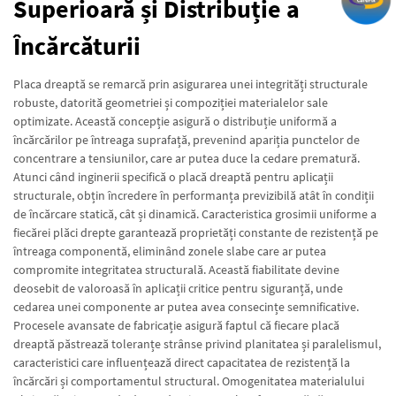
Superioară și Distribuție a
Încărcăturii
Placa dreaptă se remarcă prin asigurarea unei integrități structurale
robuste, datorită geometriei și compoziției materialelor sale
optimizate. Această concepție asigură o distribuție uniformă a
încărcărilor pe întreaga suprafață, prevenind apariția punctelor de
concentrare a tensiunilor, care ar putea duce la cedare prematură.
Atunci când inginerii specifică o placă dreaptă pentru aplicații
structurale, obțin încredere în performanța previzibilă atât în condiții
de încărcare statică, cât și dinamică. Caracteristica grosimii uniforme a
fiecărei plăci drepte garantează proprietăți constante de rezistență pe
întreaga componentă, eliminând zonele slabe care ar putea
compromite integritatea structurală. Această fiabilitate devine
deosebit de valoroasă în aplicații critice pentru siguranță, unde
cedarea unei componente ar putea avea consecințe semnificative.
Procesele avansate de fabricație asigură faptul că fiecare placă
dreaptă păstrează toleranțe strânse privind planitatea și paralelismul,
caracteristici care influențează direct capacitatea de rezistență la
încărcări și comportamentul structural. Omogenitatea materialului