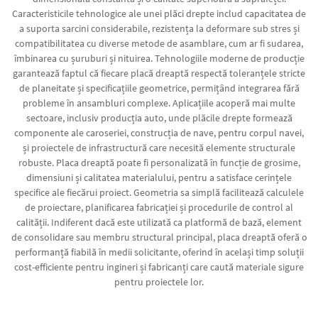
Caracteristicile tehnologice ale unei plăci drepte includ capacitatea de
a suporta sarcini considerabile, rezistența la deformare sub stres și
compatibilitatea cu diverse metode de asamblare, cum ar fi sudarea,
îmbinarea cu șuruburi și nituirea. Tehnologiile moderne de producție
garantează faptul că fiecare placă dreaptă respectă toleranțele stricte
de planeitate și specificațiile geometrice, permițând integrarea fără
probleme în ansambluri complexe. Aplicațiile acoperă mai multe
sectoare, inclusiv producția auto, unde plăcile drepte formează
componente ale caroseriei, construcția de nave, pentru corpul navei,
și proiectele de infrastructură care necesită elemente structurale
robuste. Placa dreaptă poate fi personalizată în funcție de grosime,
dimensiuni și calitatea materialului, pentru a satisface cerințele
specifice ale fiecărui proiect. Geometria sa simplă facilitează calculele
de proiectare, planificarea fabricației și procedurile de control al
calității. Indiferent dacă este utilizată ca platformă de bază, element
de consolidare sau membru structural principal, placa dreaptă oferă o
performanță fiabilă în medii solicitante, oferind în același timp soluții
cost-efficiente pentru ingineri și fabricanți care caută materiale sigure
pentru proiectele lor.