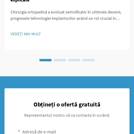
Chirurgia ortopedică a evoluat semnificativ în ultimele decenii,
progresele tehnologiei implanturilor având un rol crucial în
îmbunătățirea rezultatelor pentru pacienți. Printre aceste
inovații, șurubul canulat se remarcă ca fiind unul versatil și
VEDEȚI MAI MULT
extrem de eficient...
Obțineți o ofertă gratuită
Reprezentantul nostru vă va contacta în curând.
Adresă de e-mail