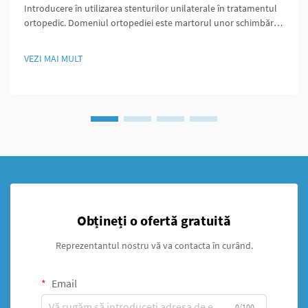
Introducere în utilizarea stenturilor unilaterale în tratamentul
ortopedic. Domeniul ortopediei este martorul unor schimbări
majore datorită stenturilor unilaterale, care oferă abordări
inovatoare pentru gestionarea fracturilor. De-a lungul
VEZI MAI MULT
decadelor, medicii au utilizat în principal fixarea externă de...
Obțineți o ofertă gratuită
Reprezentantul nostru vă va contacta în curând.
Email
0/100