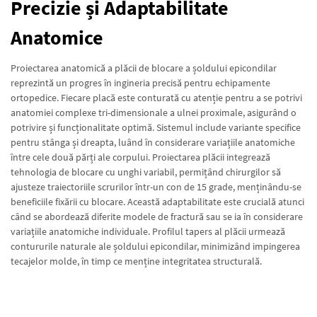
Precizie și Adaptabilitate
Anatomice
Proiectarea anatomică a plăcii de blocare a șoldului epicondilar
reprezintă un progres în ingineria precisă pentru echipamente
ortopedice. Fiecare placă este conturată cu atenție pentru a se potrivi
anatomiei complexe tri-dimensionale a ulnei proximale, asigurând o
potrivire și funcționalitate optimă. Sistemul include variante specifice
pentru stânga și dreapta, luând în considerare variațiile anatomiche
între cele două părți ale corpului. Proiectarea plăcii integrează
tehnologia de blocare cu unghi variabil, permițând chirurgilor să
ajusteze traiectoriile scrurilor într-un con de 15 grade, menținându-se
beneficiile fixării cu blocare. Această adaptabilitate este crucială atunci
când se abordează diferite modele de fractură sau se ia în considerare
variațiile anatomiche individuale. Profilul tapers al plăcii urmează
contururile naturale ale șoldului epicondilar, minimizând impingerea
tecajelor molde, în timp ce menține integritatea structurală.