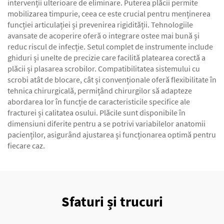
intervenții ulterioare de eliminare. Puterea plăcii permite
mobilizarea timpurie, ceea ce este crucial pentru menținerea
funcției articulației și prevenirea rigidității. Tehnologiile
avansate de acoperire oferă o integrare ostee mai bună și
reduc riscul de infecție. Setul complet de instrumente include
ghiduri și unelte de precizie care facilită platearea corectă a
plăcii și plasarea scrobilor. Compatibilitatea sistemului cu
scrobi atât de blocare, cât și convenționale oferă flexibilitate în
tehnica chirurgicală, permițând chirurgilor să adapteze
abordarea lor în funcție de caracteristicile specifice ale
fracturei și calitatea osului. Plăcile sunt disponibile în
dimensiuni diferite pentru a se potrivi variabilelor anatomii
pacienților, asigurând ajustarea și funcționarea optimă pentru
fiecare caz.
Sfaturi și trucuri