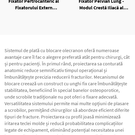
Fixator Pertrocanteric al
Fixator Pelvian Lung -
Fixatorului Extern
Modul Crestă Iliacă al
Unilateral
Fixatorului Extern
Unilateral
Sistemul de plată cu blocare olecranon oferă numeroase
avantaje care îl fac o alegere preferată atât pentru chirurgi, cât
și pentru pacienți. În primul rând, proiectarea sa conturată
anatomic reduce semnificativ timpul operațional și
îmbunătățește precizia reducerii fracturilor. Mecanismul de
blocare creează un construct cu unghi fix care îmbunătățește
stabilitatea, beneficiind în special banelor osteoporotice,
unde scrobile tradiționale nu pot oferi o fixare adecvată.
Versatilitatea sistemului permite mai multe opțiuni de plasare
a scrobilor, permițând chirurgilor să abordeze eficient diferite
tipuri de fracture. Proiectarea cu profil joasă minimizează
iritarea teclei molde și reducă probabilitatea complicațiilor
legate de echipament, eliminând potențial necesitatea unei