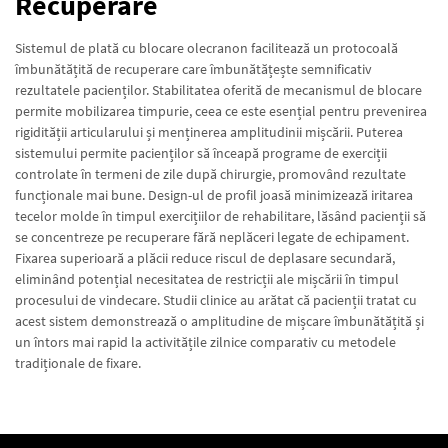
Recuperare
Sistemul de plată cu blocare olecranon facilitează un protocoală
îmbunătățită de recuperare care îmbunătățește semnificativ
rezultatele pacienților. Stabilitatea oferită de mecanismul de blocare
permite mobilizarea timpurie, ceea ce este esențial pentru prevenirea
rigidității articularului și menținerea amplitudinii mișcării. Puterea
sistemului permite pacienților să înceapă programe de exerciții
controlate în termeni de zile după chirurgie, promovând rezultate
funcționale mai bune. Design-ul de profil joasă minimizează iritarea
tecelor molde în timpul exercițiilor de rehabilitare, lăsând pacienții să
se concentreze pe recuperare fără neplăceri legate de echipament.
Fixarea superioară a plăcii reduce riscul de deplasare secundară,
eliminând potențial necesitatea de restricții ale mișcării în timpul
procesului de vindecare. Studii clinice au arătat că pacienții tratat cu
acest sistem demonstrează o amplitudine de mișcare îmbunătățită și
un întors mai rapid la activitățile zilnice comparativ cu metodele
tradiționale de fixare.