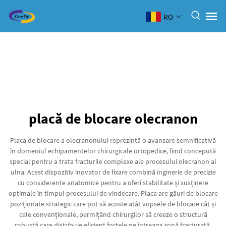
RO
placă de blocare olecranon
Placa de blocare a olecranonului reprezintă o avansare semnificativă
în domeniul echipamentelor chirurgicale ortopedice, fiind concepută
special pentru a trata fracturile complexe ale procesului olecranon al
ulna. Acest dispozitiv inovator de fixare combină inginerie de precizie
cu considerente anatomice pentru a oferi stabilitate și susținere
optimale în timpul procesului de vindecare. Placa are găuri de blocare
poziționate strategic care pot să acoste atât vopsele de blocare cât și
cele convenționale, permițând chirurgilor să creeze o structură
robustă care distribuie eficient forțele pe întreaga zonă fracturată.