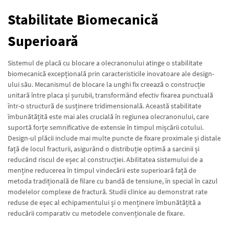
Stabilitate Biomecanică
Superioară
Sistemul de placă cu blocare a olecranonului atinge o stabilitate
biomecanică excepțională prin caracteristicile inovatoare ale design-
ului său. Mecanismul de blocare la unghi fix creează o construcție
unitară între placa și șurubii, transformând efectiv fixarea punctuală
într-o structură de susținere tridimensională. Această stabilitate
îmbunătățită este mai ales crucială în regiunea olecranonului, care
suportă forțe semnificative de extensie în timpul mișcării cotului.
Design-ul plăcii include mai multe puncte de fixare proximale și distale
față de locul fracturii, asigurând o distribuție optimă a sarcinii și
reducând riscul de eșec al construcției. Abilitatea sistemului de a
menține reducerea în timpul vindecării este superioară față de
metoda tradițională de filare cu bandă de tensiune, în special în cazul
modelelor complexe de fractură. Studii clinice au demonstrat rate
reduse de eșec al echipamentului și o menținere îmbunătățită a
reducării comparativ cu metodele convenționale de fixare.