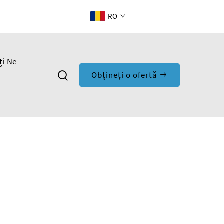
RO
ți-Ne
Obțineți o ofertă