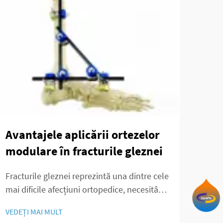
Pro
met
val
șur
Avantajele aplicării ortezelor
Evol
modulare în fracturile gleznei
orto
cu ap
VEDE
Fracturile gleznei reprezintă una dintre cele
care
mai dificile afecțiuni ortopedice, necesitând
trat
o stabilizare precisă și condiții optime de
comp
VEDEȚI MAI MULT
vindecare. Tratamentul ortopedic modern a
meto