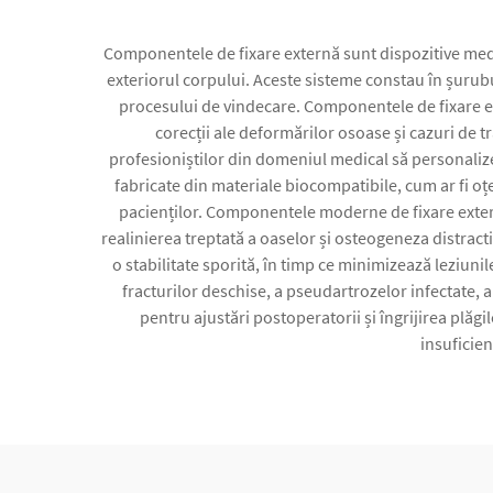
Componentele de fixare externă sunt dispozitive medic
exteriorul corpului. Aceste sisteme constau în șurubu
procesului de vindecare. Componentele de fixare ex
corecții ale deformărilor osoase și cazuri de 
profesioniștilor din domeniul medical să personalizeze
fabricate din materiale biocompatibile, cum ar fi oțe
pacienților. Componentele moderne de fixare extern
realinierea treptată a oaselor și osteogeneza distract
o stabilitate sporită, în timp ce minimizează leziun
fracturilor deschise, a pseudartrozelor infectate, 
pentru ajustări postoperatorii și îngrijirea plăgi
insuficie