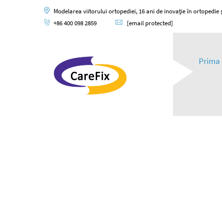
Modelarea viitorului ortopediei, 16 ani de inovație în ortopedie și
+86 400 098 2859
[email protected]
Prima 