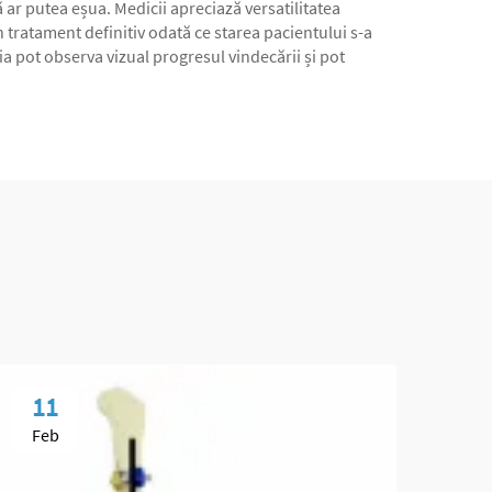
ă ar putea eșua. Medicii apreciază versatilitatea
 tratament definitiv odată ce starea pacientului s-a
ia pot observa vizual progresul vindecării și pot
11
1
Feb
Fe