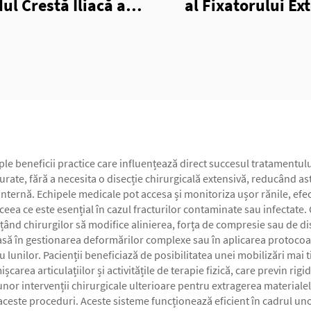
ul Crestă Iliacă al
al Fixatorului Ex
xatorului Extern
Unilateral
Unilateral
e beneficii practice care influențează direct succesul tratamentulu
urate, fără a necesita o disecție chirurgicală extensivă, reducând as
nternă. Echipele medicale pot accesa și monitoriza ușor rănile, ef
, ceea ce este esențial în cazul fracturilor contaminate sau infectat
ând chirurgilor să modifice alinierea, forța de compresie sau de di
să în gestionarea deformărilor complexe sau în aplicarea protocoale
lunilor. Pacienții beneficiază de posibilitatea unei mobilizări mai
carea articulațiilor și activitățile de terapie fizică, care previn rig
nor intervenții chirurgicale ulterioare pentru extragerea materiale
ceste proceduri. Aceste sisteme funcționează eficient în cadrul unor