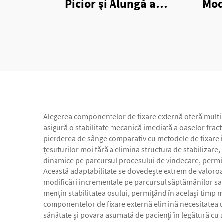
Picior și Alungă a
Mod
Fixatorului Extern de
Fi
Șase Axe cu Inele
Alegerea componentelor de fixare externă oferă multipl
asigură o stabilitate mecanică imediată a oaselor fract
pierderea de sânge comparativ cu metodele de fixare i
țesuturilor moi fără a elimina structura de stabilizare
dinamice pe parcursul procesului de vindecare, permiț
Această adaptabilitate se dovedește extrem de valoroa
modificări incrementale pe parcursul săptămânilor sau 
mențin stabilitatea osului, permițând în același timp miș
componentelor de fixare externă elimină necesitatea u
sănătate și povara asumată de pacienți în legătură cu a