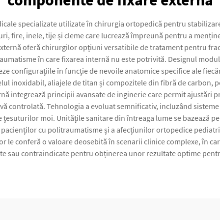
componente de fixare externă
ale specializate utilizate în chirurgia ortopedică pentru stabilizare
ri, fire, inele, tije și cleme care lucrează împreună pentru a menți
ternă oferă chirurgilor opțiuni versatibile de tratament pentru fr
traumatisme în care fixarea internă nu este potrivită. Designul mod
 configurațiile în funcție de nevoile anatomice specifice ale fiecăru
lul inoxidabil, aliajele de titan și compozitele din fibră de carbon, p
ă integrează principii avansate de inginerie care permit ajustări pr
ivă controlată. Tehnologia a evoluat semnificativ, incluzând sisteme 
ile țesuturilor moi. Unitățile sanitare din întreaga lume se bazează
a pacienților cu politraumatisme și a afecțiunilor ortopedice pediatr
lor le conferă o valoare deosebită în scenarii clinice complexe, în care
nte sau contraindicate pentru obținerea unor rezultate optime pentr