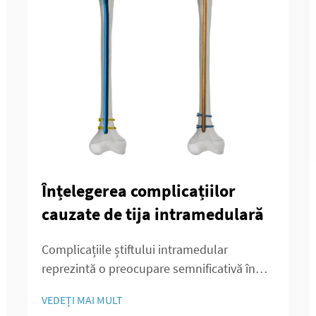
Înțelegerea complicațiilor
cauzate de tija intramedulară
Complicațiile știftului intramedular
reprezintă o preocupare semnificativă în
chirurgia ortopedică, afectând rezultatele
VEDEȚI MAI MULT
pentru pacienți și durata recuperării. Aceste