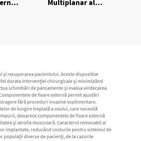
tern
Multiplanar al
Fixatorului Extern
Unilateral
i și recuperarea pacientului. Aceste dispozitive
tfel durata intervenției chirurgicale și minimizând
ectua schimbări de pansamente și evalua vindecarea
e. Componentele de fixare externă permit ajustări
stragere fără proceduri invazive suplimentare.
lor de lungire treptată a osului, care necesită
 timpurii, deoarece componentele de fixare externă
iditatea și atrofia musculară. Caracterul removabil al
lor implantate, reducând costurile pentru sistemul de
 populații diverse de pacienți, de la cazurile