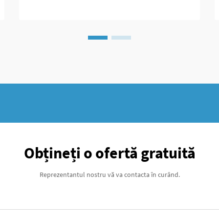
complicații pot apărea în timpul inserării,
pe parcursul procesului de vindecare sau în
timpul reimplantării pe termen lung...
Obțineți o ofertă gratuită
Reprezentantul nostru vă va contacta în curând.