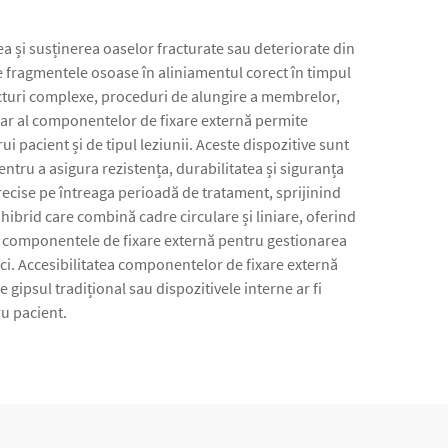
a și susținerea oaselor fracturate sau deteriorate din
ne fragmentele osoase în aliniamentul corect în timpul
acturi complexe, proceduri de alungire a membrelor,
ular al componentelor de fixare externă permite
i pacient și de tipul leziunii. Aceste dispozitive sunt
entru a asigura rezistența, durabilitatea și siguranța
ecise pe întreaga perioadă de tratament, sprijinind
hibrid care combină cadre circulare și liniare, oferind
 pe componentele de fixare externă pentru gestionarea
ici. Accesibilitatea componentelor de fixare externă
 gipsul tradițional sau dispozitivele interne ar fi
u pacient.