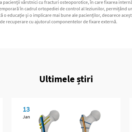
a pacienții vârstnici cu fracturi osteoporotice, în care fixarea intern
mporară în cadrul ortopediei de control al leziunilor, permițând un
ză o educație și o implicare mai bune ale pacienților, deoarece aceșt
r de recuperare cu ajutorul componentelor de fixare externă.
Ultimele știri
13
Jan