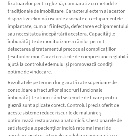
fixatoarelor pentru gleznă, comparativ cu metodele
tradiționale de imobilizare. Caracterul extern al acestor
dispozitive elimină riscurile asociate cu echipamentele
implantate, cum ar fi infecția, defectarea echipamentului
sau necesitatea îndepărtării acestora. Capacitățile
îmbunătățite de monitorizare a rănilor permit
detectarea și tratamentul precoce al complicațiilor
țesuturilor moi. Caracteristicile de compresiune reglabilă
ajută la controlul edemului și promovează condiții
optime de vindecare.
Rezultatele pe termen lung arată rate superioare de
consolidare a fracturilor și scoruri funcionale
îmbunătățite atunci când sistemele de fixare pentru
gleznă sunt aplicate corect. Controlul precis oferit de
aceste sisteme reduce riscurile de malunire și
optimizează restaurarea anatomică. Chestionarele de
satisfacție ale pacienților indică rate mai mari de
aprobare pentru sistemele modulare comparativ cu