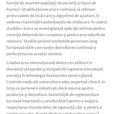
funcție de anumite populații de pacienți și tipuri de
fracturi. Studiile biomecanice continuă să refineze
protocoalele de încărcare și algoritmii de ajustare, în
vederea maximizării potențialului de vindecare. În cadrul
studiilor clinice se investighează aplicații extinse pentru
corecția deformărilor complexe și pentru procedurile de
revizuire. Studiile privind rezultatele pe termen lung
furnizează date care susțin dezvoltarea continuă și
perfecționarea acestor sisteme.
Colaborarea internațională dintre cercetătorii în
domeniul ortopediei și echipele de inginerie stimulează
inovația în tehnologia fixatoarelor pentru gleznă.
Centrele medicale universitare aduc expertiză clinică, în
timp ce partenerii industriali oferă resurse pentru
producție și dezvoltare. Autoritățile de reglementare
lucrează împreună cu producătorii pentru a asigura
respectarea standardelor de siguranță, dar și pentru a
sprijini inovația. Aceste eforturi colaborative asigură