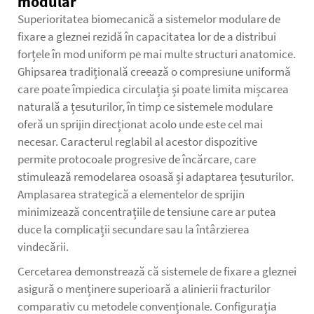
modular
Superioritatea biomecanică a sistemelor modulare de
fixare a gleznei rezidă în capacitatea lor de a distribui
forțele în mod uniform pe mai multe structuri anatomice.
Ghipsarea tradițională creează o compresiune uniformă
care poate împiedica circulația și poate limita mișcarea
naturală a țesuturilor, în timp ce sistemele modulare
oferă un sprijin direcționat acolo unde este cel mai
necesar. Caracterul reglabil al acestor dispozitive
permite protocoale progresive de încărcare, care
stimulează remodelarea osoasă și adaptarea țesuturilor.
Amplasarea strategică a elementelor de sprijin
minimizează concentrațiile de tensiune care ar putea
duce la complicații secundare sau la întârzierea
vindecării.
Cercetarea demonstrează că sistemele de fixare a gleznei
asigură o menținere superioară a alinierii fracturilor
comparativ cu metodele convenționale. Configurația