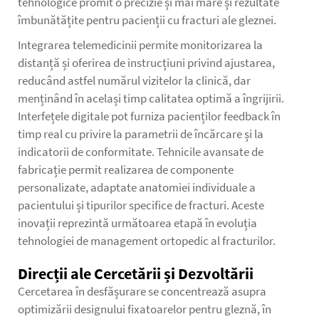
tehnologice promit o precizie și mai mare și rezultate
îmbunătățite pentru pacienții cu fracturi ale gleznei.
Integrarea telemedicinii permite monitorizarea la
distanță și oferirea de instrucțiuni privind ajustarea,
reducând astfel numărul vizitelor la clinică, dar
menținând în același timp calitatea optimă a îngrijirii.
Interfețele digitale pot furniza pacienților feedback în
timp real cu privire la parametrii de încărcare și la
indicatorii de conformitate. Tehnicile avansate de
fabricație permit realizarea de componente
personalizate, adaptate anatomiei individuale a
pacientului și tipurilor specifice de fracturi. Aceste
inovații reprezintă următoarea etapă în evoluția
tehnologiei de management ortopedic al fracturilor.
Direcții ale Cercetării și Dezvoltării
Cercetarea în desfășurare se concentrează asupra
optimizării designului fixatoarelor pentru gleznă, în