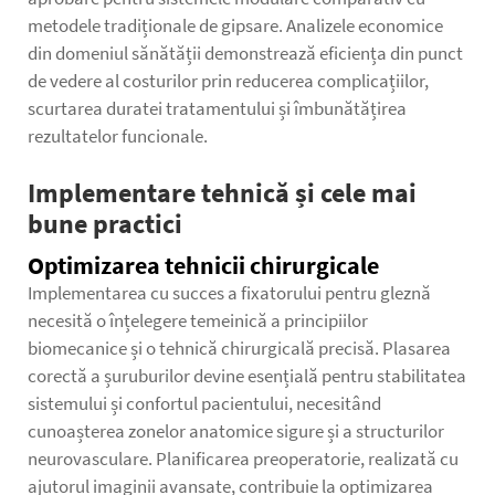
metodele tradiționale de gipsare. Analizele economice
din domeniul sănătății demonstrează eficiența din punct
de vedere al costurilor prin reducerea complicațiilor,
scurtarea duratei tratamentului și îmbunătățirea
rezultatelor funcionale.
Implementare tehnică și cele mai
bune practici
Optimizarea tehnicii chirurgicale
Implementarea cu succes a fixatorului pentru gleznă
necesită o înțelegere temeinică a principiilor
biomecanice și o tehnică chirurgicală precisă. Plasarea
corectă a șuruburilor devine esențială pentru stabilitatea
sistemului și confortul pacientului, necesitând
cunoașterea zonelor anatomice sigure și a structurilor
neurovasculare. Planificarea preoperatorie, realizată cu
ajutorul imaginii avansate, contribuie la optimizarea