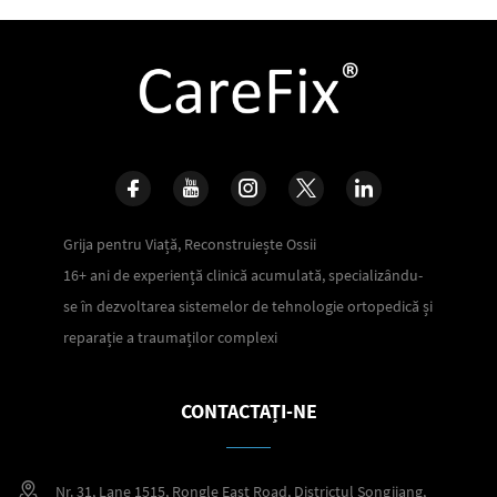
Grija pentru Viață, Reconstruiește Ossii
16+ ani de experiență clinică acumulată, specializându-
se în dezvoltarea sistemelor de tehnologie ortopedică și
reparație a traumaților complexi
CONTACTAȚI-NE
Nr. 31, Lane 1515, Rongle East Road, Districtul Songjiang,