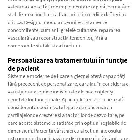
valoarea capacității de implementare rapidă, permițând
stabilizarea imediată a fracturilor în mediile de îngrijire
critică. Designul modular permite tratamente
concomitente, cum ar fi grefele cutanate, repararea
vasculară sau reconstrucția tendonilor, fără a
compromite stabilitatea fracturii.
Personalizarea tratamentului în funcție
de pacient
Sistemele moderne de fixare a gleznei oferă capacități
fără precedent de personalizare, care iau în considerare
variațiile anatomice individuale ale pacienților și
cerințele lor funcționale. Aplicațiile pediatrici necesită
considerente specializate legate de conservarea
cartilajelor de creștere și a factorilor de dezvoltare, pe
care aceste sisteme le satisfac prin opțiuni reglabile de
dimensiuni. Pacienții vârstnici cu afecțiuni ale osului
osteoporotic beneficiază de distribuirea încărcării, care