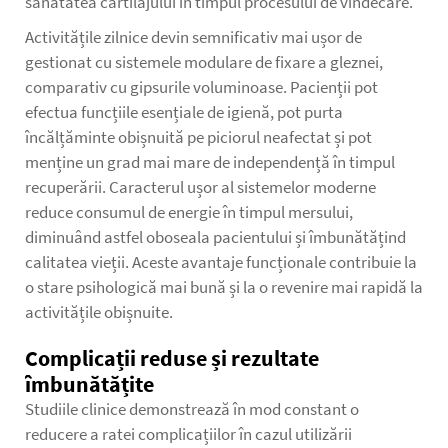
sănătatea cartilajului în timpul procesului de vindecare.
Activitățile zilnice devin semnificativ mai ușor de
gestionat cu sistemele modulare de fixare a gleznei,
comparativ cu gipsurile voluminoase. Pacienții pot
efectua funcțiile esențiale de igienă, pot purta
încălțăminte obișnuită pe piciorul neafectat și pot
menține un grad mai mare de independență în timpul
recuperării. Caracterul ușor al sistemelor moderne
reduce consumul de energie în timpul mersului,
diminuând astfel oboseala pacientului și îmbunătățind
calitatea vieții. Aceste avantaje funcționale contribuie la
o stare psihologică mai bună și la o revenire mai rapidă la
activitățile obișnuite.
Complicații reduse și rezultate
îmbunătățite
Studiile clinice demonstrează în mod constant o
reducere a ratei complicațiilor în cazul utilizării