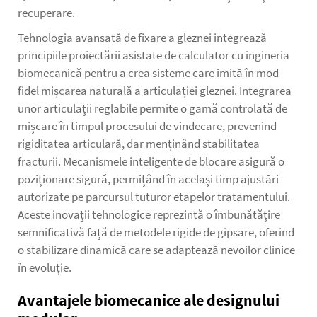
recuperare.
Tehnologia avansată de fixare a gleznei integrează
principiile proiectării asistate de calculator cu ingineria
biomecanică pentru a crea sisteme care imită în mod
fidel mișcarea naturală a articulației gleznei. Integrarea
unor articulații reglabile permite o gamă controlată de
mișcare în timpul procesului de vindecare, prevenind
rigiditatea articulară, dar menținând stabilitatea
fracturii. Mecanismele inteligente de blocare asigură o
poziționare sigură, permițând în același timp ajustări
autorizate pe parcursul tuturor etapelor tratamentului.
Aceste inovații tehnologice reprezintă o îmbunătățire
semnificativă față de metodele rigide de gipsare, oferind
o stabilizare dinamică care se adaptează nevoilor clinice
în evoluție.
Avantajele biomecanice ale designului