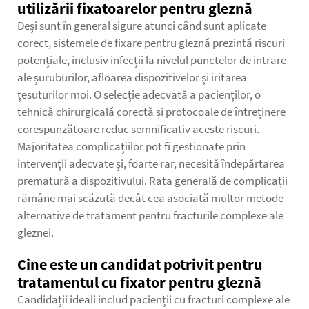
utilizării fixatoarelor pentru gleznă
Deși sunt în general sigure atunci când sunt aplicate
corect, sistemele de fixare pentru gleznă prezintă riscuri
potențiale, inclusiv infecții la nivelul punctelor de intrare
ale șuruburilor, afloarea dispozitivelor și iritarea
țesuturilor moi. O selecție adecvată a pacienților, o
tehnică chirurgicală corectă și protocoale de întreținere
corespunzătoare reduc semnificativ aceste riscuri.
Majoritatea complicațiilor pot fi gestionate prin
intervenții adecvate și, foarte rar, necesită îndepărtarea
prematură a dispozitivului. Rata generală de complicații
rămâne mai scăzută decât cea asociată multor metode
alternative de tratament pentru fracturile complexe ale
gleznei.
Cine este un candidat potrivit pentru
tratamentul cu fixator pentru gleznă
Candidații ideali includ pacienții cu fracturi complexe ale