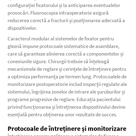
configurației fixatorului și la anticiparea eventualelor
provocări. Fluoroscopia intraoperatorie asigură
reducerea corectă a fracturii și poziționarea adecvată a
dispozitivelor.
Caracterul modular al sistemelor de fixator pentru
gleznă impune protocoale sistematice de asamblare,
care să garanteze alinierea corectă a componentelor și
conexiunile sigure. Chirurgii trebuie să înțeleagă
mecanismele de reglare și cerințele de întreținere pentru
a optimiza performanța pe termen lung. Protocoalele de
monitorizare postoperatorie includ inspecții regulate ale
sistemului, îngrijirea zonelor de intrare ale șuruburilor și
programe progresive de reglare. Educația pacientului
privind funcționarea și întreținerea dispozitivului devine
esențială pentru obținerea unor rezultate de succes.
Protocoale de întreținere și monitorizare