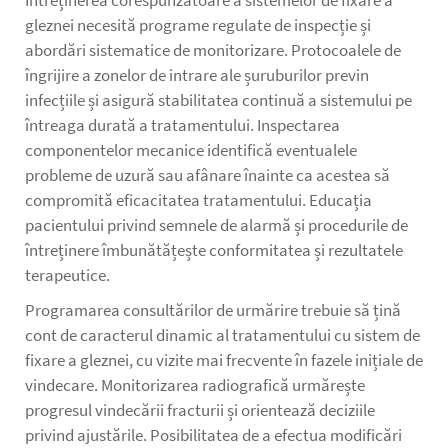
Întreținerea corespunzătoare a sistemelor de fixare a
gleznei necesită programe regulate de inspecție și
abordări sistematice de monitorizare. Protocoalele de
îngrijire a zonelor de intrare ale șuruburilor previn
infecțiile și asigură stabilitatea continuă a sistemului pe
întreaga durată a tratamentului. Inspectarea
componentelor mecanice identifică eventualele
probleme de uzură sau afânare înainte ca acestea să
compromită eficacitatea tratamentului. Educația
pacientului privind semnele de alarmă și procedurile de
întreținere îmbunătățește conformitatea și rezultatele
terapeutice.
Programarea consultărilor de urmărire trebuie să țină
cont de caracterul dinamic al tratamentului cu sistem de
fixare a gleznei, cu vizite mai frecvente în fazele inițiale de
vindecare. Monitorizarea radiografică urmărește
progresul vindecării fracturii și orientează deciziile
privind ajustările. Posibilitatea de a efectua modificări