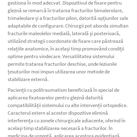
gestiona în mod adecvat. Dispozitivul de fixare pentru
gleznă se remarcă în tratarea fracturilor bimalerolare,
trimaleolare și a fracturilor pilon, datorită opțiunilor sale
adaptabile de configurare. Chirurgii pot aborda simultan
fracturile maleolelor medială, laterală și posterioară,
utilizând strategii coordonate de fixare care păstrează
relațiile anatomice, în același timp promovând condiții
optime pentru vindecare. Versatilitatea sistemului
permite tratarea fracturilor deschise, unde leziunile
țesuturilor moi impun utilizarea unor metode de
stabilizare externă.
Pacienții cu politraumatism beneficiază în special de
aplicarea fixatoarelor pentru gleznă datorită
compatibilității sistemului cu alte intervenții ortopedice.
Caracterul extern al acestor dispozitive elimină
interferența cu zonele chirurgicale adiacente, oferind în
același timp stabilizarea necesară a fracturilor. În
medicina de urgență, aplicarea acestora evidențiază