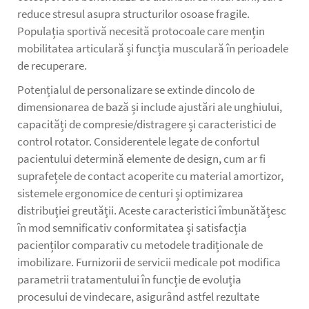
reduce stresul asupra structurilor osoase fragile.
Populația sportivă necesită protocoale care mențin
mobilitatea articulară și funcția musculară în perioadele
de recuperare.
Potențialul de personalizare se extinde dincolo de
dimensionarea de bază și include ajustări ale unghiului,
capacități de compresie/distragere și caracteristici de
control rotator. Considerentele legate de confortul
pacientului determină elemente de design, cum ar fi
suprafețele de contact acoperite cu material amortizor,
sistemele ergonomice de centuri și optimizarea
distribuției greutății. Aceste caracteristici îmbunătățesc
în mod semnificativ conformitatea și satisfacția
pacienților comparativ cu metodele tradiționale de
imobilizare. Furnizorii de servicii medicale pot modifica
parametrii tratamentului în funcție de evoluția
procesului de vindecare, asigurând astfel rezultate