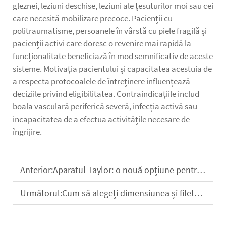
gleznei, leziuni deschise, leziuni ale țesuturilor moi sau cei
care necesită mobilizare precoce. Pacienții cu
politraumatisme, persoanele în vârstă cu piele fragilă și
pacienții activi care doresc o revenire mai rapidă la
funcționalitate beneficiază în mod semnificativ de aceste
sisteme. Motivația pacientului și capacitatea acestuia de
a respecta protocoalele de întreținere influențează
deciziile privind eligibilitatea. Contraindicațiile includ
boala vasculară periferică severă, infecția activă sau
incapacitatea de a efectua activitățile necesare de
îngrijire.
Anterior:
Aparatul Taylor: o nouă opțiune pentru tratamentul minim invaziv al reparării fracturilor complexe
Următorul:
Cum să alegeți dimensiunea și filetul potrivit pentru șuruburile goale?