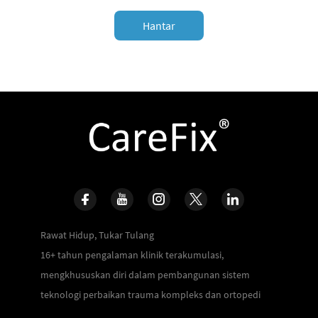
Hantar
Rawat Hidup, Tukar Tulang
16+ tahun pengalaman klinik terakumulasi,
mengkhususkan diri dalam pembangunan sistem
teknologi perbaikan trauma kompleks dan ortopedi