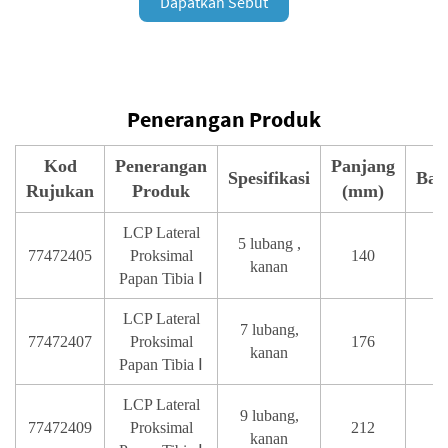
Dapatkan Sebut
Harga
Penerangan Produk
Kod
Penerangan
Panjang
Spesifikasi
Bah
Rujukan
Produk
(mm)
LCP Lateral
5 lubang ,
77472405
Proksimal
140
T
kanan
Papan Tibia Ⅰ
LCP Lateral
7 lubang,
77472407
Proksimal
176
T
kanan
Papan Tibia Ⅰ
LCP Lateral
9 lubang,
77472409
Proksimal
212
T
kanan