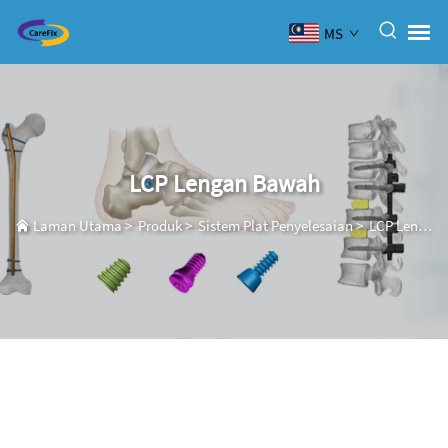
MS
LCP Lengan Bawah
Laman Utama
>
Produk
>
Sistem Plat Penyelesaian
>
LCP Lengan Bawah