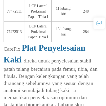
LCP Lateral
11 lubang,
77472511
Proksimal
248
T
kiri
Papan Tibia Ⅰ
LCP Lateral
13 lubang,
77472513
Proksimal
284
T
kiri
Papan Tibia Ⅰ
Plat Penyelesaian
CareFix
Kaki
direka untuk penyelesaian stabil
patah tulang bercairan pada femur, tibia, dan
fibula. Dengan kelengkungan yang telah
dirancang sebelumnya yang sesuai dengan
anatomi semulajadi tulang kaki, ia
memastikan penyelarasan optimum dan
kestabilan biomekanikal. Lubang skru