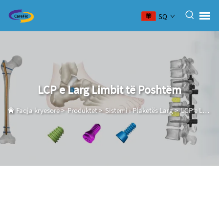
SQ
LCP e Larg Limbit të Poshtëm
Faqja kryesore
>
Produktet
>
Sistemi i Plaketës Larg
>
LCP e Larg Limbit të Poshtëm