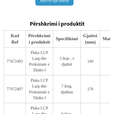
Merrni një ofertë
Përshkrimi i produktit
Kod
Përshkrimi
Gjatësi
Specifikimi
Mater
Ref
i produktit
(mm)
Plaka LCP
Larg dhe
5 lloje , e
77472405
140
T
Proksimale e
djathtë
Tibilës Ⅰ
Plaka LCP
Larg dhe
7 lëng,
77472407
176
T
Proksimale e
djathtas
Tibilës Ⅰ
Plaka LCP
Larg dhe
9 lëng,