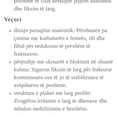
poshtme të cilat kërkojnë pajtim anatomik
dhe fiksim të larg.
Veçori
dizajn paraqitur anatomik: Përshtaten pa
çmime me kurbaturën e femrës, tib dhe
fibul për reduksion të preshëm të
frakturave.
përputhje me skruarët e blokimit në shumë
kulma: Siguron fiksim të larg për frakturat
komminuara ose të jo të stabilizuara të
ashpikteve të poshtme.
struktura e plaket me larg profile:
Zvogëlon irritimin e larg te dhenave dhe
mbulon mobilizimin e hershëm.