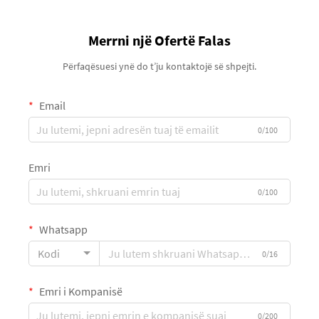
Merrni një Ofertë Falas
Përfaqësuesi ynë do t’ju kontaktojë së shpejti.
Email
0/100
Emri
0/100
Whatsapp
Kodi
0/16
Emri i Kompanisë
0/200