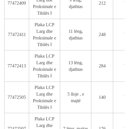
77472409
212
T
Proksimale e
djathtas
Tibilës Ⅰ
Plaka LCP
Larg dhe
11 lëng,
77472411
248
T
Proksimale e
djathtas
Tibilës Ⅰ
Plaka LCP
Larg dhe
13 lëng,
77472413
284
T
Proksimale e
djathtas
Tibilës Ⅰ
Plaka LCP
Larg dhe
5 lloje , e
77472505
140
T
Proksimale e
majtë
Tibilës Ⅰ
Plaka LCP
Larg dhe
77472507
7 lëng, majtas
176
T