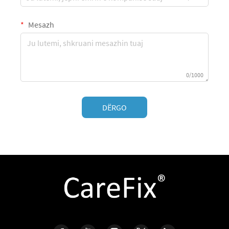
Mesazh
0/1000
DËRGO