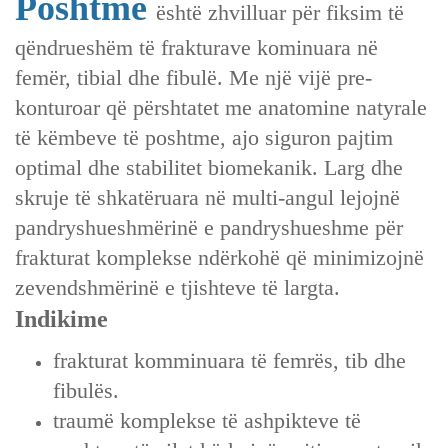
Poshtme
është zhvilluar për fiksim të
qëndrueshëm të frakturave kominuara në
femër, tibial dhe fibulë. Me një vijë pre-
konturoar që përshtatet me anatomine natyrale
të këmbeve të poshtme, ajo siguron pajtim
optimal dhe stabilitet biomekanik. Larg dhe
skruje të shkatëruara në multi-angul lejojnë
pandryshueshmërinë e pandryshueshme për
frakturat komplekse ndërkohë që minimizojnë
zevendshmërinë e tjishteve të largta.
Indikime
frakturat komminuara të femrës, tib dhe
fibulës.
traumë komplekse të ashpikteve të