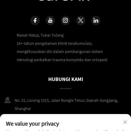
Rawat Hidup, Tukar Tulang
16+ tahun pengalaman klinik terakumulasi,
mengkhususkan diri dalam pembangunan sistem
teknologi perbaikan trauma kompleks dan ortopedi
HUBUNGI KAMI
No. 31, Lorong 1515, Jalan Rongle Timur, Daerah Songjiang,
Shanghai
+86 400 098 2859
We value your privacy