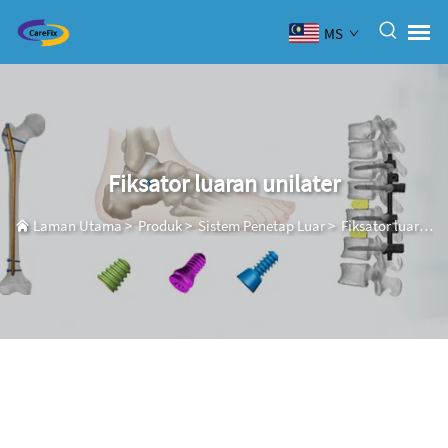
MS
Fiksator luaran unilater
Laman Utama
>
Produk
>
Sistem Penetap Luar
>
Fiksator luaran unilater