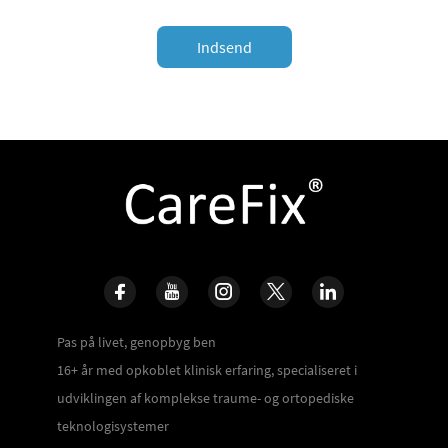
Indsend
Pas på livet, genopbyg ben
16+ år med opkoblet klinisk erfaring, specialiseret i
udviklingen af komplekse traume- og ortopediske
teknologisystemer