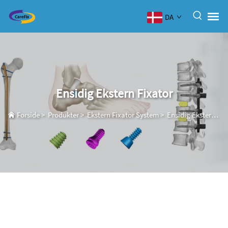
DA
Ensidig Ekstern Fixator
Forside
>
Produkter
>
Ekstern Fixator System
>
Ensidig Ekstern Fixator