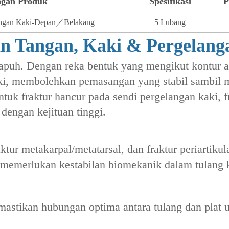
ngan Produk
Spesifikasi
P
angan Kaki-Depan／Belakang
5 Lubang
an Tangan, Kaki & Pergelan
apuh. Dengan reka bentuk yang mengikut kontur 
kaki, membolehkan pemasangan yang stabil sambil
untuk fraktur hancur pada sendi pergelangan kaki, 
dengan kejituan tinggi.
ktur metakarpal/metatarsal‌, dan ‌fraktur periartikula
 memerlukan kestabilan biomekanik dalam tulang k
mastikan hubungan optima antara tulang dan plat u