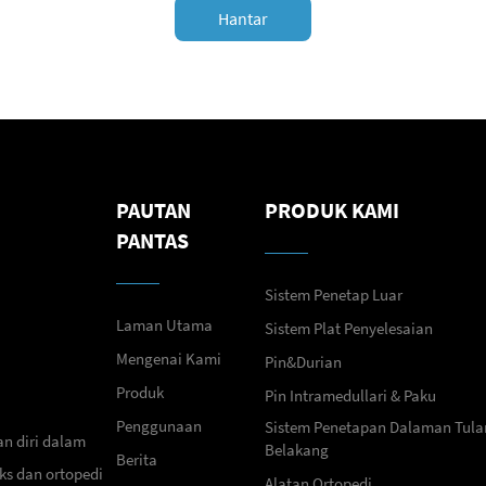
Hantar
PAUTAN
PRODUK KAMI
PANTAS
Sistem Penetap Luar
Laman Utama
Sistem Plat Penyelesaian
Mengenai Kami
Pin&Durian
Produk
Pin Intramedullari & Paku
Penggunaan
Sistem Penetapan Dalaman Tula
n diri dalam
Belakang
Berita
s dan ortopedi
Alatan Ortopedi