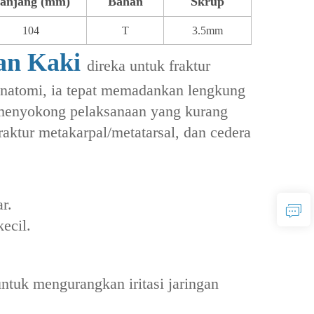
anjang (mm)
Bahan
Skrup
104
T
3.5mm
gan Kaki
direka untuk fraktur
anatomi, ia tepat memadankan lengkung
 menyokong pelaksanaan yang kurang
fraktur metakarpal/metatarsal, dan cedera
r‌.
ecil.
ntuk mengurangkan iritasi jaringan