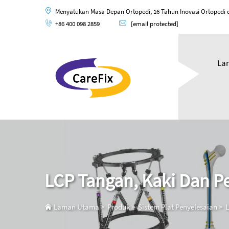
Menyatukan Masa Depan Ortopedi, 16 Tahun Inovasi Ortopedi d
+86 400 098 2859
[email protected]
La
LCP Tangan, Kaki Dan P
Laman Utama
>
Produk
>
Sistem Plat Penyelesaian
>
L