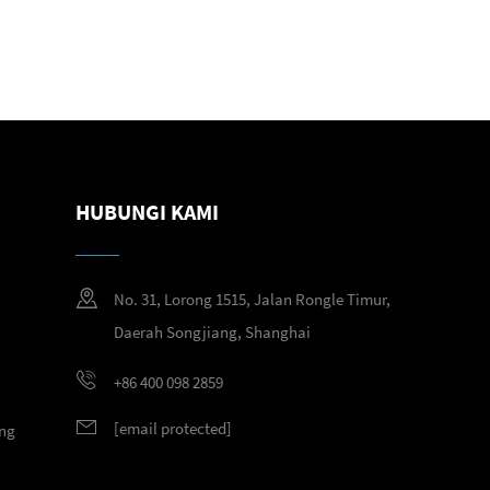
HUBUNGI KAMI
No. 31, Lorong 1515, Jalan Rongle Timur,
Daerah Songjiang, Shanghai
+86 400 098 2859
[email protected]
ng