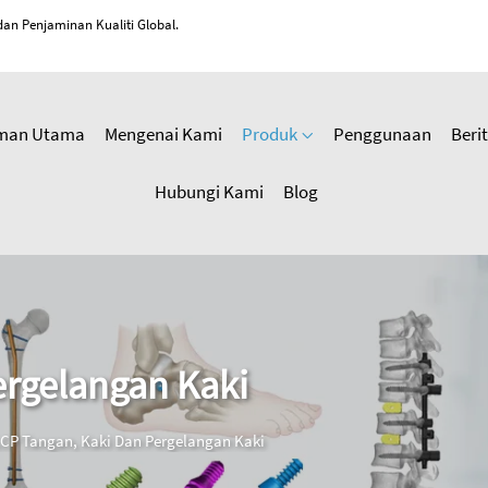
an Penjaminan Kualiti Global.
man Utama
Mengenai Kami
Produk
Penggunaan
Beri
Hubungi Kami
Blog
ergelangan Kaki
CP Tangan, Kaki Dan Pergelangan Kaki