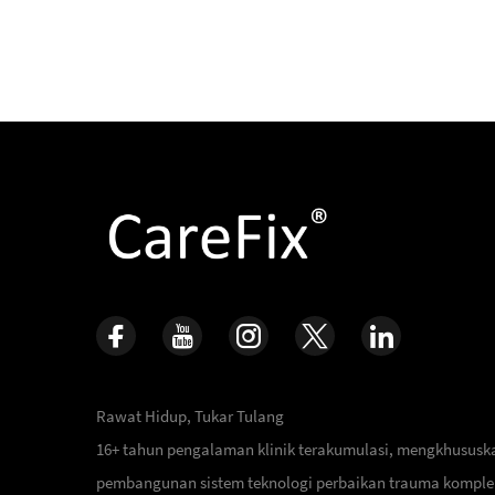
Rawat Hidup, Tukar Tulang
16+ tahun pengalaman klinik terakumulasi, mengkhususka
pembangunan sistem teknologi perbaikan trauma komplek