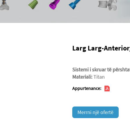
Larg Larg-Anterio
Sistemi i skruar të përsh
Materiali:
Titan
Appurtenance:
Merrni një ofertë