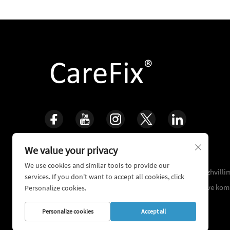
We value your privacy
Pajtohem për Jetën, Rikrijonim Koshin
We use cookies and similar tools to provide our
16+ vjet e përvojjes klinike që ndeshen, me fokus në zhvilli
services. If you don't want to accept all cookies, click
teknologjisë ortopedike dhe riparimit të trauamatave kom
Personalize cookies.
Personalize cookies
Accept all