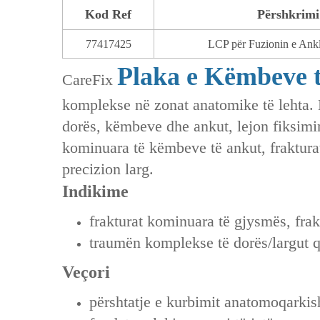
Kod Ref
Përshkrimi 
77417425
LCP për Fuzionin e An
Plaka e Këmbeve 
CareFix
komplekse në zonat anatomike të lehta. 
dorës, këmbeve dhe ankut, lejon fiksimin
kominuara të këmbeve të ankut, fraktura
precizion larg.
Indikime
frakturat kominuara të gjysmës, frak
traumën komplekse të dorës/largut q
Veçori
përshtatje e kurbimit anatomoqarkisht