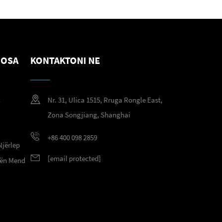
NOSA
KONTAKTONI NE
g
Nr. 31, Ulica 1515, Rruga Rongle East,
g
Zona Songjiang, Shanghai
+86 400 098 2859
Njërlep
[email protected]
 nën Mend