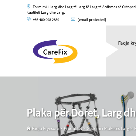
Formimi i Larg dhe Larg të Larg të Larg të Ardhmes së Ortoped
Kualiteti Larg dhe Larg.
+86 400 098 2859
[email protected]
Faqja kr
Plaka për Doret, Larg dh
Faqja kryesore
>
Produktet
>
Sistemi i Plaketës Larg
>