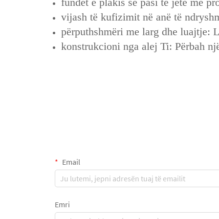
fundet e plakis se pasi të jetë me p
vijash të kufizimit në anë të ndrys
përputhshmëri me larg dhe luajtje: 
konstrukcioni nga alej Ti: Përbah një
Email
Emri