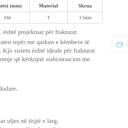
tësi (mm)
Material
Skrua
104
T
3.5mm
t
është projektuar për frakturat
htaten tepër me qarkun e këmbeve të
Kjo sistem është ideale për frakturat
ndomje që kërkojnë stabiлизacion me
ikulare.
 uljes në tisjtë e larg.