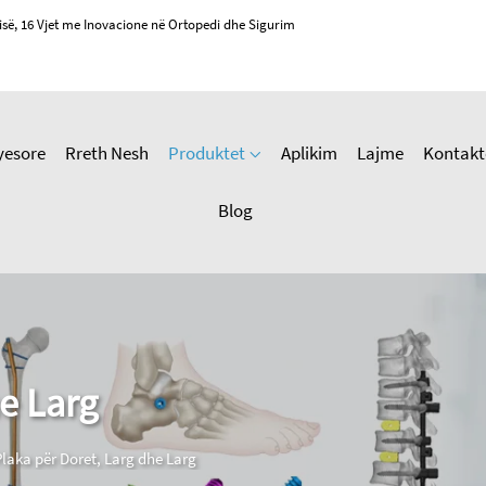
isë, 16 Vjet me Inovacione në Ortopedi dhe Sigurim
yesore
Rreth Nesh
Produktet
Aplikim
Lajme
Kontakt
Blog
e Larg
Plaka për Doret, Larg dhe Larg