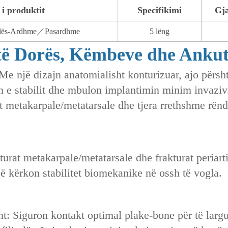
i produktit
Specifikimi
Gja
klës-Ardhme／Pasardhme
5 lëng
të Dorës, Këmbeve dhe Anku
Me një dizajn anatomialisht konturizuar, ajo përs
 e stabilit dhe mbulon implantimin minim invaziv. 
t metakarpale/metatarsale dhe tjera rrethshme rë
turat metakarpale/metatarsale dhe frakturat periart
ë kërkon stabilitet biomekanike në ossh të vogla.
: Siguron kontakt optimal plake-bone për të larguar