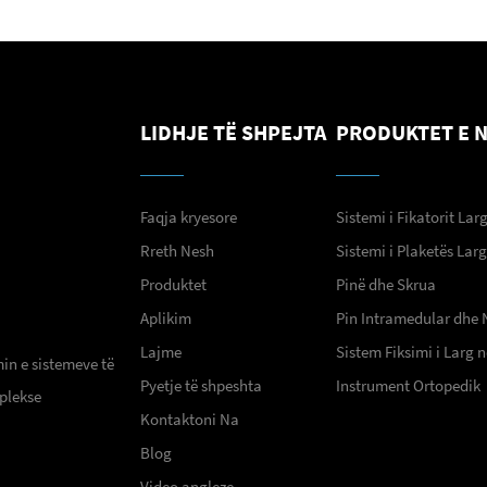
LIDHJE TË SHPEJTA
PRODUKTET E 
Faqja kryesore
Sistemi i Fikatorit Lar
Rreth Nesh
Sistemi i Plaketës Lar
Produktet
Pinë dhe Skrua
Aplikim
Pin Intramedular dhe 
Lajme
Sistem Fiksimi i Larg
min e sistemeve të
Pyetje të shpeshta
Instrument Ortopedik
plekse
Kontaktoni Na
Blog
Video angleze