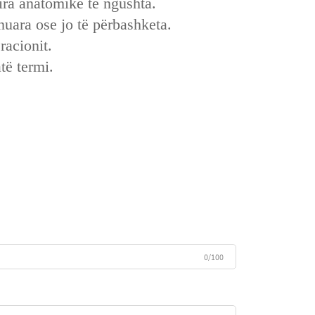
sira anatomike të ngushta.
nuara ose jo të përbashketa.
racionit.
të termi.
0/100