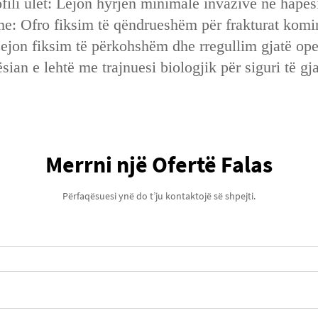
rofili ulët: Lejon hyrjen minimale invazive në hapë
hme: Ofro fiksim të qëndrueshëm për frakturat komi
Lejon fiksim të përkohshëm dhe rregullim gjatë ope
sian e lehtë me trajnuesi biologjik për siguri të gja
Merrni një Ofertë Falas
Përfaqësuesi ynë do t’ju kontaktojë së shpejti.