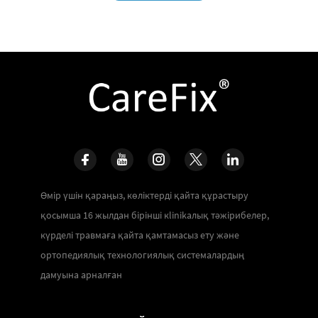
Өмір үшін қараңыз, көліктерді қайта құрастыру
қосымша 16 жылдан бірінші кlinikалық тәжірибелер,
күрделі травмаға қайта қамтамасыз ету және
ортопедиялық технологиялық системалардың
дамуына арналған