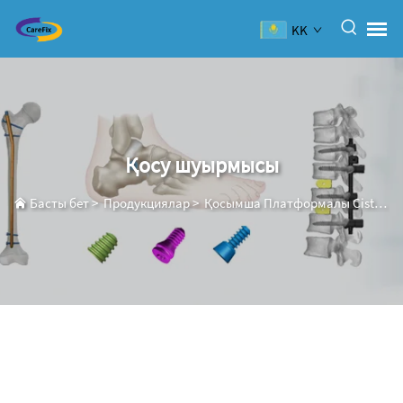
KK
Қосу шуырмысы
Басты бет
>
Продукциялар
>
Қосымша Платформалы Сistemа