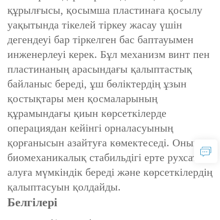
құрылғысы, қосымша пластинаға қосылу
уақытында тікелей тіркеу жасау үшін
дегендеуі бар тіркелген бас баптауымен
инженерлеуі керек. Бұл механизм винт пен
пластинаның арасындағы қалыптастық
байланыс береді, ұш бөліктердің ұзын
қостықтары мен қосмаларының
құрамындағы қиын көрсеткілерде
операциядан кейінгі орналасуының
қорғанысын азайтуға көмектеседі. Оның
биомеханикалық стабильдігі ерте рухсат
алуға мүмкіндік береді және көрсеткілердің
қалыптасуын қолдайды.
Белгілері