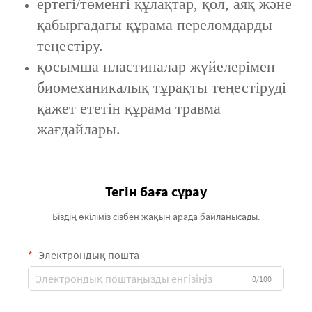
ертегі/төменгі құлақтар, қол, аяқ және
қабырғадағы құрама переломдарды
теңестіру.
қосымша пластиналар жүйелерімен
биомеханикалық тұрақты теңестіруді
қажет ететін құрама травма
жағдайлары.
Тегін баға сұрау
Біздің өкіліміз сізбен жақын арада байланысады.
Электрондық пошта
0/100