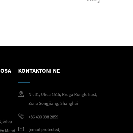
NOSA
KONTAKTONI NE
g
Nr. 31, Ulica 1515, Rruga Rongle East,
g
Zona Songjiang, Shanghai
+86 400 098 2859
Njërlep
[email protected]
 nën Mend