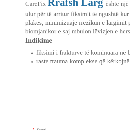
Rrafsh Larg
CareFix
është një
ulur për të arritur fiksimit të ngushtë k
plakes, minimizuaje rrezikun e largimit p
biomjanikor e saj mbulon lëvizjen e her
Indikime
fiksimi i frakturve të kominuara në 
raste trauma komplekse që kërkojnë 
Email