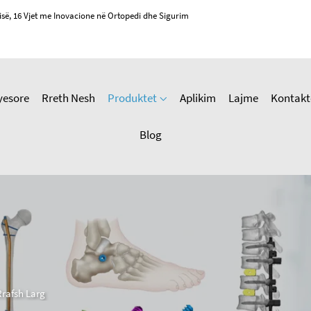
isë, 16 Vjet me Inovacione në Ortopedi dhe Sigurim
yesore
Rreth Nesh
Produktet
Aplikim
Lajme
Kontakt
Blog
Rrafsh Larg