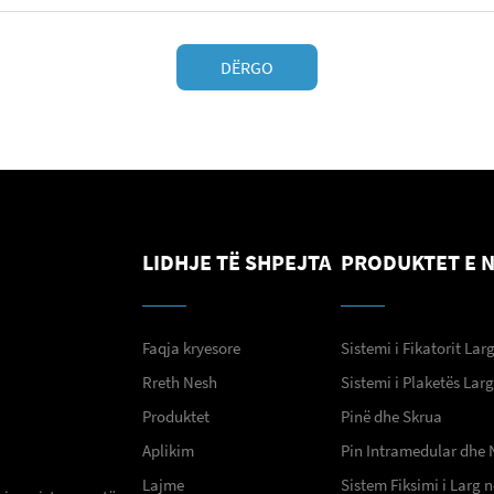
DËRGO
LIDHJE TË SHPEJTA
PRODUKTET E 
Faqja kryesore
Sistemi i Fikatorit Lar
Rreth Nesh
Sistemi i Plaketës Lar
Produktet
Pinë dhe Skrua
Aplikim
Pin Intramedular dhe 
Lajme
Sistem Fiksimi i Larg