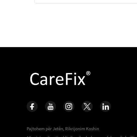
Pajtohem për Jetën, Rikrijonim Koshin