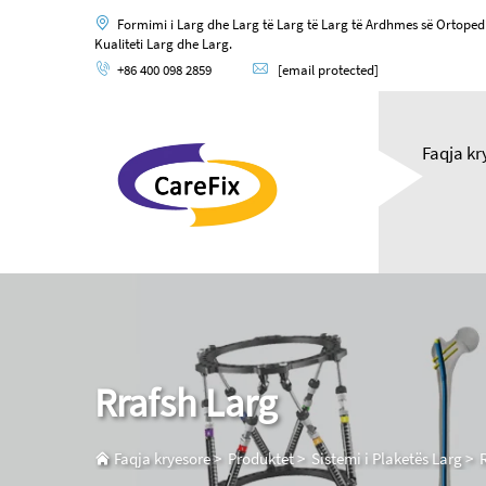
Formimi i Larg dhe Larg të Larg të Larg të Ardhmes së Ortoped
Kualiteti Larg dhe Larg.
+86 400 098 2859
[email protected]
Faqja kr
Rrafsh Larg
Faqja kryesore
>
Produktet
>
Sistemi i Plaketës Larg
>