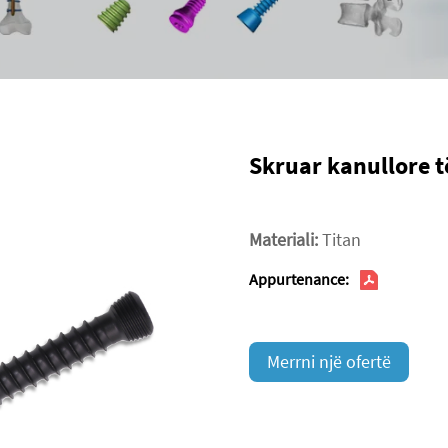
Skruar kanullore t
Materiali:
Titan
Appurtenance:
Merrni një ofertë