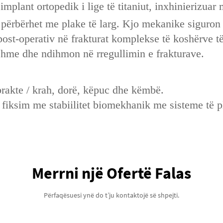
 implant ortopedik i lige të titaniut, inxhinierizuar
ur përbërhet me plake të larg. Kjo mekanike siguron
ost-operativ në frakturat komplekse të koshërve të g
shme dhe ndihmon në rregullimin e frakturave.
brakte / krah, dorë, këpuc dhe këmbë.
fiksim me stabiilitet biomekhanik me sisteme të pl
Merrni një Ofertë Falas
Përfaqësuesi ynë do t’ju kontaktojë së shpejti.