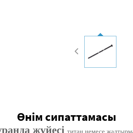
Өнім сипаттамасы
ранда жүйесі
титан немесе жалтырма