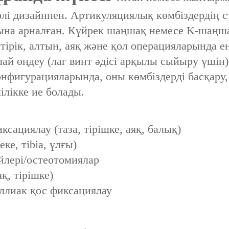
рлі дизайнпен. Артикуляциялық көмбіздердің 
ясына арналған. Күйрек шаңшақ немесе K-шаң
, тірік, алтын, аяқ және қол операцияларында е
лай өңдеу (лаг винт әдісі арқылы сыйыру үшін
конфигурацияларында, оны көмбіздерді басқару
лікке ие болады.
ксациялау (таза, тірішке, аяқ, балық)
ке, тibia, ұлғы)
үйлері/остеотомиялар
қ, тірішке)
иллиак қос фиксациялау