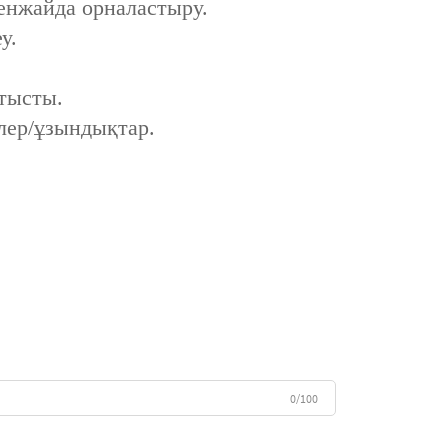
кенжайда орналастыру.
у.
атысты.
лер/ұзындықтар.
0/100