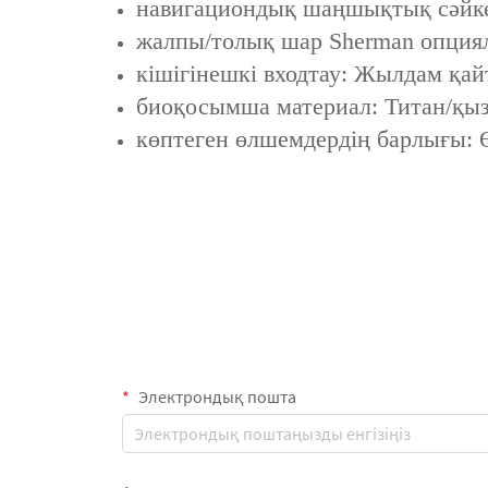
навигациондық шаңшықтық сәйкес 
жалпы/толық шар Sherman опцияла
кішігінешкі входтау: Жылдам қай
биоқосымша материал: Титан/қыз
көптеген өлшемдердің барлығы: 
Электрондық пошта