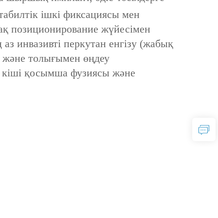
стабилтік ішкі фиксациясы мен
шақ позиционирование жүйесімен
ң аз инвазивті перкутан енгізу (жабық
) және толығымен өңдеу
, кіші қосымша фузиясы және