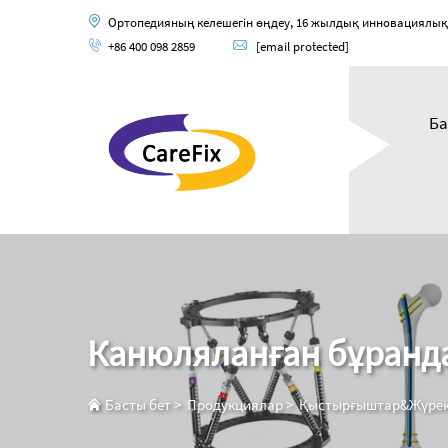
Ортопедияның келешегін өңдеу, 16 жылдық инновациялық ор
+86 400 098 2859
[email protected]
Ба
Канюляланған бұранд
Басты бет
>
Продукциялар
>
Қыстырғыштар&Жүрек