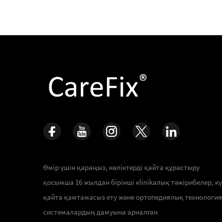
Өмір үшін қараңыз, көліктерді қайта құрастыру
қосымша 16 жылдан бірінші кlinikалық тәжірибелер, к
қайта қамтамасыз ету және ортопедиялық технологи
системалардың дамуына арналған