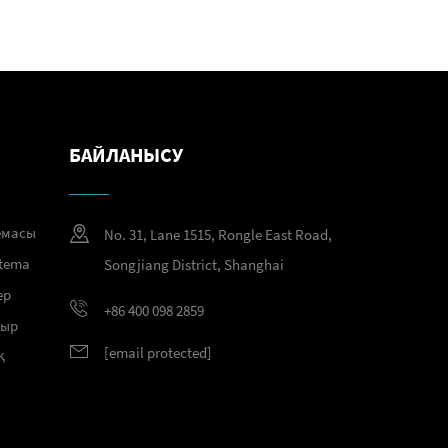
БАЙЛАНЫСУ
емасы
No. 31, Lane 1515, Rongle East Road,
temа
Songjiang District, Shanghai
ер
+86 400 098 2859
тыр
[email protected]
қ