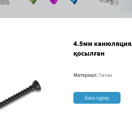
4.5мм канюляциял
қосылған
Материал:
Титан
Баға сұрау