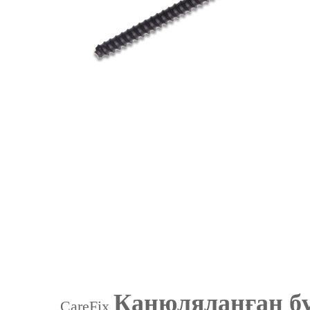
Канюляланған бұ
CareFix