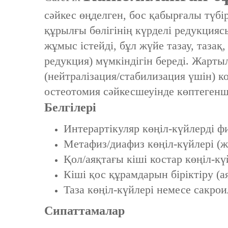
сәйкес өңделген, бос қабырғалы түбі
құрылғы бөлігінің күрделі редукци
жұмыс істейді, бұл жүйе тазау, тазақ
редукция) мүмкіндігін береді. Жарты
(нейтралізация/стабилизация үшін) 
остеотомия сәйкесшеуінде көптегенші
Белгілері
Интерартікуляр көңіл-күйлерді фи
Метафиз/диафиз көңіл-күйлері (же
Қол/аяқтағы кіші костар көңіл-к
Кіші қос құрамдарын біріктіру (ая
Таза көңіл-күйлері немесе сакро
Сипаттамалар