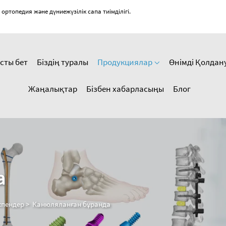
топедия және дүниежүзілік сапа тиімділігі.
сты бет
Біздің туралы
Продукциялар
Өнімді Қолдан
Жаңалықтар
Бізбен хабарласыңы
Блог
а
пендер
>
Канюляланған бұранда