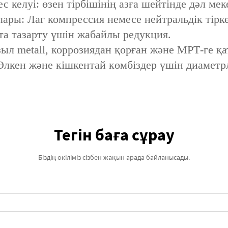
келуі: өзен тірбішінің азға шейтінде дәл ме
ры: Лаг компрессия немесе нейтральдік тірке
та тазарту үшін жабайлы редукция.
ыл metall, коррозиядан қорған және МРТ-ге қ
Өлкен және кішкентай көмбіздер үшін диаметр
Тегін баға сұрау
Біздің өкіліміз сізбен жақын арада байланысады.