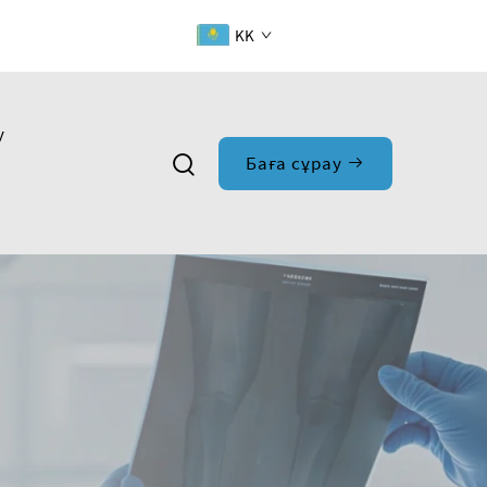
KK
у
Баға сұрау