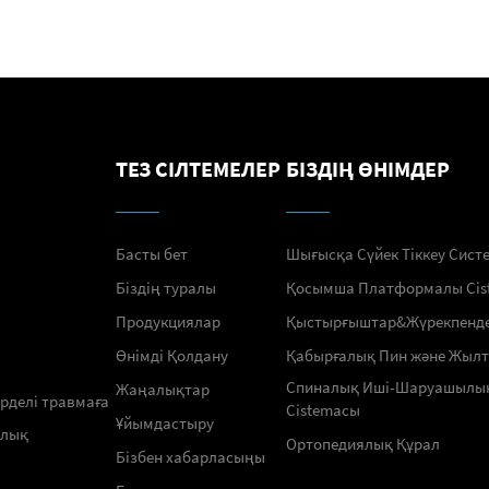
ТЕЗ СІЛТЕМЕЛЕР
БІЗДІҢ ӨНІМДЕР
Басты бет
Шығысқа Сүйек Тіккеу Сист
Біздің туралы
Қосымша Платформалы Сis
Продукциялар
Қыстырғыштар&Жүрекпенд
Өнімді Қолдану
Қабырғалық Пин және Жыл
Спиналық Иші-Шаруашылы
Жаңалықтар
үрделі травмаға
Сistemасы
Ұйымдастыру
ялық
Ортопедиялық Құрал
Бізбен хабарласыңы