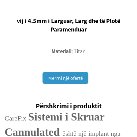
vij i 4.5mm i Larguar, Larg dhe të Plotë
Paramenduar
Materiali:
Titan
Merrni një ofertë
Përshkrimi i produktit
Sistemi i Skruar
CareFix
Cannulated
është një implant nga