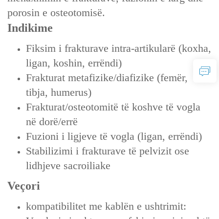
porosin e osteotomisë.
Indikime
Fiksim i frakturave intra-artikularë (koxha,
ligan, koshin, errëndi)
Frakturat metafizike/diafizike (femër,
tibja, humerus)
Frakturat/osteotomitë të koshve të vogla
në dorë/errë
Fuzioni i ligjeve të vogla (ligan, errëndi)
Stabilizimi i frakturave të pelvizit ose
lidhjeve sacroiliake
Veçori
kompatibilitet me kablën e ushtrimit: