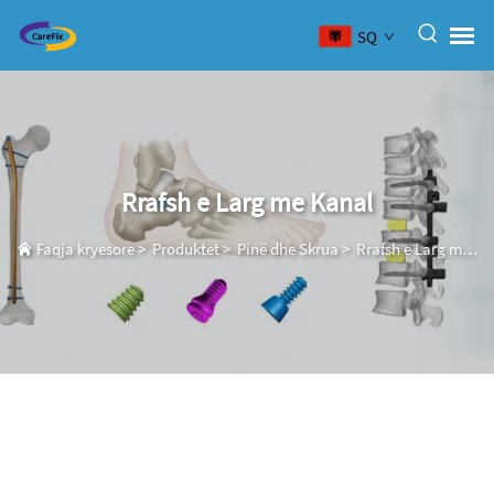
SQ
Rrafsh e Larg me Kanal
Faqja kryesore
>
Produktet
>
Pinë dhe Skrua
>
Rrafsh e Larg me Kanal