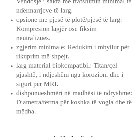
Vendosje i sakta me rrafshimin minimal të
ndërmarrjeve të larg.
opsione me pjesë të plotë/pjesë të larg:
Kompresion lagjër ose fiksim
neutralizues.
zgjerim minimale: Redukim i mbyllur për
rikuprim më shpejt.
larg material biokompatibil: Titan/çel
gjashtë, i ndjeshëm nga korozioni dhe i
sigurt për MRI.
dishponueshmëri në madhësi të ndryshme:
Diametra/tërma për koshka të vogla dhe të
mëdha.