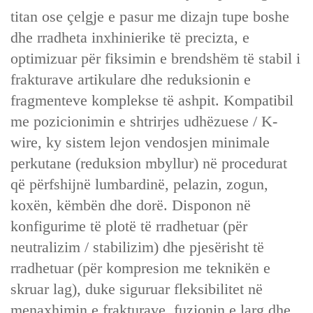
titan ose çelgje e pasur me dizajn tupe boshe
dhe rradheta inxhinierike të precizta, e
optimizuar për fiksimin e brendshëm të stabil i
frakturave artikulare dhe reduksionin e
fragmenteve komplekse të ashpit. Kompatibil
me pozicionimin e shtrirjes udhëzuese / K-
wire, ky sistem lejon vendosjen minimale
perkutane (reduksion mbyllur) në procedurat
që përfshijnë lumbardinë, pelazin, zogun,
koxën, këmbën dhe dorë. Disponon në
konfigurime të plotë të rradhetuar (për
neutralizim / stabilizim) dhe pjesërisht të
rradhetuar (për kompresion me teknikën e
skruar lag), duke siguruar fleksibilitet në
menaxhimin e frakturave, fuzionin e larg dhe