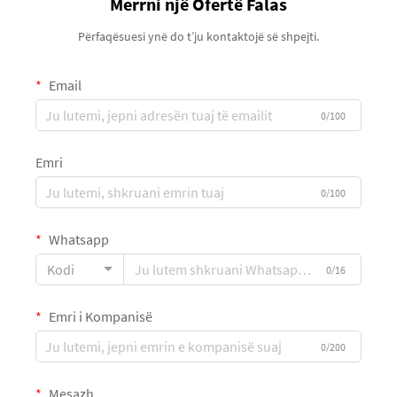
Merrni një Ofertë Falas
Përfaqësuesi ynë do t’ju kontaktojë së shpejti.
Email
0/100
Emri
0/100
Whatsapp
Kodi
0/16
Emri i Kompanisë
0/200
Mesazh