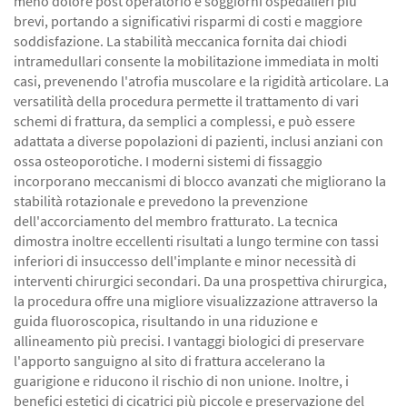
meno dolore post operatorio e soggiorni ospedalieri più
brevi, portando a significativi risparmi di costi e maggiore
soddisfazione. La stabilità meccanica fornita dai chiodi
intramedullari consente la mobilitazione immediata in molti
casi, prevenendo l'atrofia muscolare e la rigidità articolare. La
versatilità della procedura permette il trattamento di vari
schemi di frattura, da semplici a complessi, e può essere
adattata a diverse popolazioni di pazienti, inclusi anziani con
ossa osteoporotiche. I moderni sistemi di fissaggio
incorporano meccanismi di blocco avanzati che migliorano la
stabilità rotazionale e prevedono la prevenzione
dell'accorciamento del membro fratturato. La tecnica
dimostra inoltre eccellenti risultati a lungo termine con tassi
inferiori di insuccesso dell'implante e minor necessità di
interventi chirurgici secondari. Da una prospettiva chirurgica,
la procedura offre una migliore visualizzazione attraverso la
guida fluoroscopica, risultando in una riduzione e
allineamento più precisi. I vantaggi biologici di preservare
l'apporto sanguigno al sito di frattura accelerano la
guarigione e riducono il rischio di non unione. Inoltre, i
benefici estetici di cicatrici più piccole e preservazione del