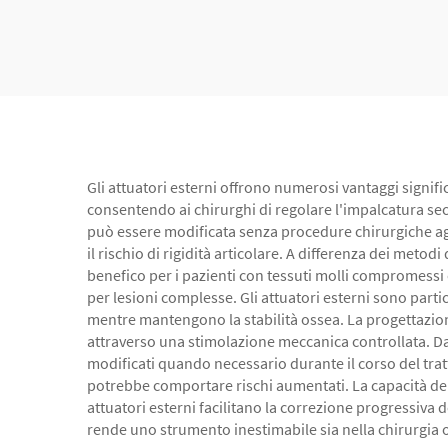
Gli attuatori esterni offrono numerosi vantaggi signifi
consentendo ai chirurghi di regolare l'impalcatura sec
può essere modificata senza procedure chirurgiche a
il rischio di rigidità articolare. A differenza dei meto
benefico per i pazienti con tessuti molli compromessi o 
per lesioni complesse. Gli attuatori esterni sono part
mentre mantengono la stabilità ossea. La progettazio
attraverso una stimolazione meccanica controllata. Da 
modificati quando necessario durante il corso del tratt
potrebbe comportare rischi aumentati. La capacità del si
attuatori esterni facilitano la correzione progressiva
rende uno strumento inestimabile sia nella chirurgia 