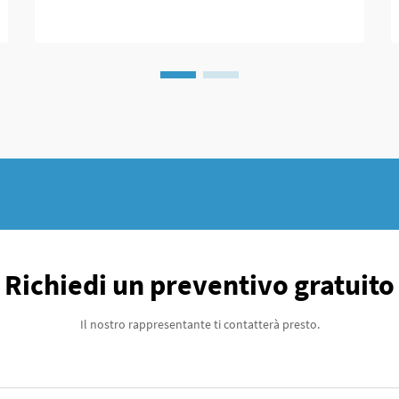
tempo la chirurgia significava grandi
incisioni e poco controllo sui risultati. Ai
quei tempi...
Richiedi un preventivo gratuito
Il nostro rappresentante ti contatterà presto.