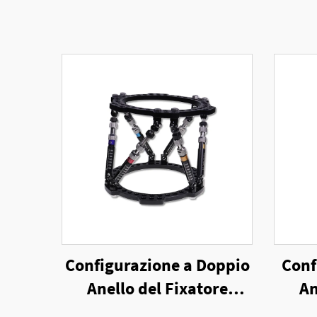
Configurazione a Doppio
Conf
Anello del Fixatore
An
Esterno a Sei Assi
E