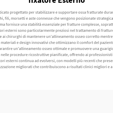
fixatore Esterno
ticato progettato per stabilizzare e supportare ossa fratturate dur
hi, fili, morsetti e aste connesse che vengono posizionate strateg
stema fornisce una stabilità essenziale per fratture complesse, sopratt
xatori esterni sono particolarmente preziosi nel trattamento di fratt
te ai chirurghi di mantenere un'allineamento osseo corretto mentre of
 materiali e design innovativi che ottimizzano il comfort del paziente
arantire un'allineamento osseo ottimale e promuovere una guarigion
elle procedure ricostruttive pianificate, offrendo ai professionisti 
tori esterni continua ad evolversi, con modelli più recenti che presen
zzazione migliorati che contribuiscono a risultati clinici migliori e 