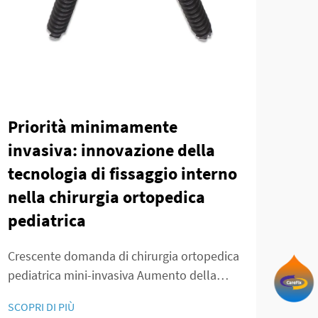
Priorità minimamente
Teo
invasiva: innovazione della
Tec
tecnologia di fissaggio interno
Int
nella chirurgia ortopedica
Fra
pediatrica
Ver
Art
Crescente domanda di chirurgia ortopedica
pediatrica mini-invasiva Aumento della
Il ru
prevalenza di disturbi muscoloscheletrici
chir
SCOPRI DI PIÙ
infantili Abbiamo osservato un vero e
intr