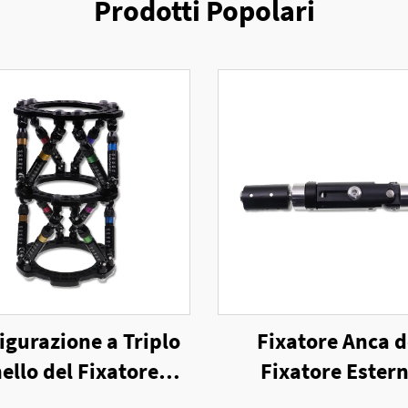
Prodotti Popolari
igurazione a Triplo
Fixatore Anca d
ello del Fixatore
Fixatore Ester
sterno a Sei Assi
Unilaterale