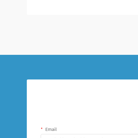
degli ortopedici perché ha offerto modi per
allungare le ossa, stabilizzare le fratture e
correggere deformità che...
Email