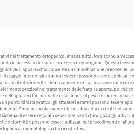
cativi nel trattamento ortopedico. Innanzitutto, forniscono un'eccezio
ondo le necessità durante il processo di guarigione. Questa flessibi
ggiuntive. L'apparecchio consente una mobilitazione precoce dei p
di di fissaggio interno, gli attuatori esterni possono essere applicat
rischi di infezione. Il sistema consente un facile accesso alle cure de
icolarmente preziosi nel trattamento delle fratture aperte, poiché 
ne dell'apparecchio permette di sostenere il peso corporeo in base
un punto di vista pratico, gli attuatori esterni possono essere app
amento. Sono particolarmente utili in situazioni in cui il tradiziona
stema di essere regolato senza interventi chirurgici aggiuntivi riduce 
 delle deformità e possono essere utilizzati nei procedimenti di allu
ortopedica traumatologica che ricostruttiva.