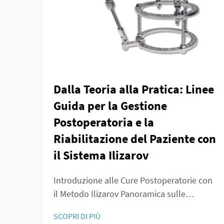
Dalla Teoria alla Pratica: Linee
Guida per la Gestione
Postoperatoria e la
Riabilitazione del Paziente con
il Sistema Ilizarov
Introduzione alle Cure Postoperatorie con
il Metodo Ilizarov Panoramica sulle
Applicazioni della Tecnica Ilizarov Il
SCOPRI DI PIÙ
metodo Ilizarov ha rivoluzionato il lavoro