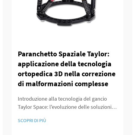
Paranchetto Spaziale Taylor:
applicazione della tecnologia
ortopedica 3D nella correzione
di malformazioni complesse
Introduzione alla tecnologia del gancio
Taylor Space: l'evoluzione delle soluzioni
ortopediche 3D nella correzione delle
SCOPRI DI PIÙ
deformità La medicina ortopedica è
cambiata drasticamente da quando un