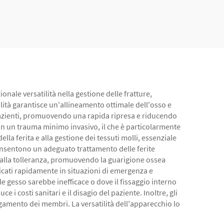
nale versatilità nella gestione delle fratture,
lità garantisce un'allineamento ottimale dell'osso e
azienti, promuovendo una rapida ripresa e riducendo
i con un trauma minimo invasivo, il che è particolarmente
lla ferita e alla gestione dei tessuti molli, essenziale
consentono un adeguato trattamento delle ferite
 alla tolleranza, promuovendo la guarigione ossea
licati rapidamente in situazioni di emergenza e
le gesso sarebbe inefficace o dove il fissaggio interno
i costi sanitari e il disagio del paziente. Inoltre, gli
ngamento dei membri. La versatilità dell'apparecchio lo