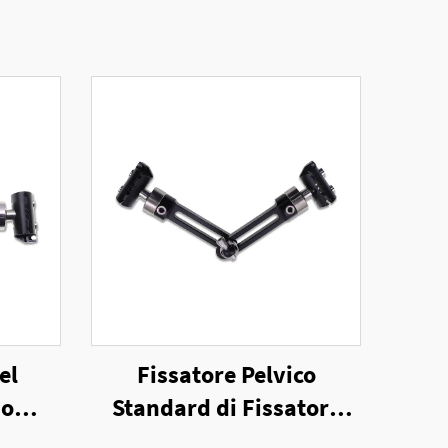
el
Fissatore Pelvico
no
Standard di Fissatore
Esterno Unilaterale