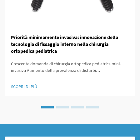
Priorità minimamente invasiva: innovazione della
tecnologia di fissaggio interno nella chirurgia
ortopedica pediatrica
Crescente domanda di chirurgia ortopedica pediatrica mini-
invasiva Aumento della prevalenza di disturbi
muscoloscheletrici infantili Abbiamo osservato un vero e
proprio aumento dei casi di diagnosi di problemi
SCOPRI DI PIÙ
muscoloscheletrici nei bambini negli ultimi dieci anni circa.
Condizioni come ...