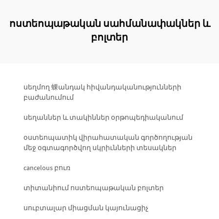
ոստեոպաթական սահմանափակներ և
բոլտեր
սեղմող 蜾անդակ հիվանդականությունների
բաժանումում
սեղաններ և տակիններ օրթոպեդիականում
օստեոպատիկ վիրահատական գործողության
մեջ օգտագործվող սկրիւնների տեսակներ
cancelous բուռ
տիտանիում ոստեոպաթական բոլտեր
սուբտալար միացման կայունացիչ