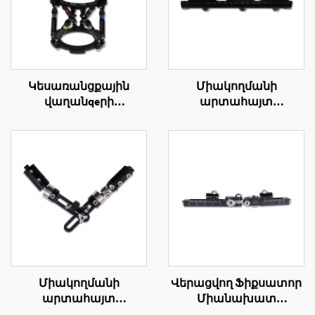
Կեսառանցքային
Միակողմանի
վաղանqeրի
արտահայտ
վաղանqeրի արտաքին
ֆիքսատորի
ամրապնումի եռակի
ամբողջության
օղակի կառուցում
վերականգման
համակարգ (LRS)
Միակողմանի
Վերացվող Ֆիքսատոր
արտահայտ
Միանախատ
ֆիքսատորի ողակային
Եռանկյուն Արտադրյալ