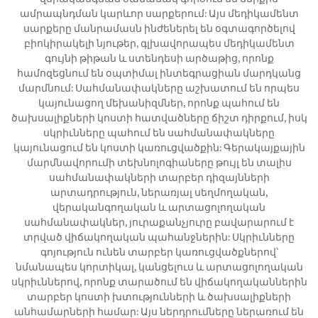
ամրապնդման կարևոր սարքերում: Այս մեդիկամենտ
սարքերը մանրամասն ինժեներել են օգտագործելով
բիոկիրակելի նյութեր, գլխավորապես մեդիկամենտ
գույնի թիթան և ստենդեսի արծաթից, որոնք
համոզեցնում են օպտիմալ ինտեգրացիան մարդկանց
մարմնում: Սահմանափակները աշխատում են որպես
կայունացող մեխանիզմներ, որոնք պահում են
ծախսալիքների կոստի հատվածները ճիշտ դիրքում, իսկ
սկրիւնները պահում են սահմանափակները
կայունացում են կոստի կառուցվածքին: Գերակայքային
մարմնավորումի տեխնոլոգիաները թույլ են տալիս
սահմանափակների տարբեր դիզայնների
արտադրություն, ներառյալ սեղմողական,
վերականգողական և արտացոլողական
սահմանափակներ, յուրաքանչյուրը բավարարում է
տրված վիճակողական պահանջներին: Սկրիւնները
գոյություն ունեն տարբեր կառուցվածքներով՝
նմանապես կորտիկալ, կանցելուս և արտացոլողական
սկրիւններով, որոնք տարածում են վիճակողականներին
տարբեր կոստի խտությունների և ծախսալիքների
անհամարների համար: Այս ներդրումները ներառում են