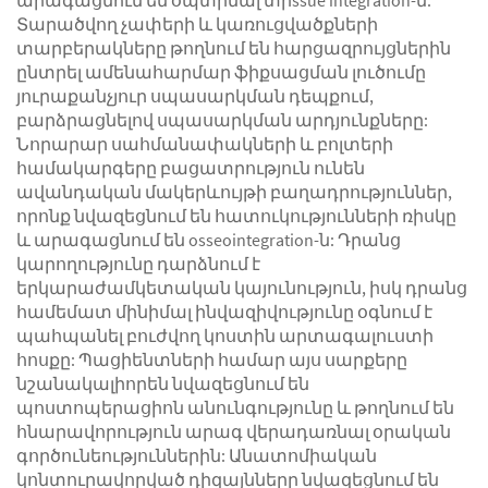
արագացնում են օպտիմալ տիssue integration-ն:
Տարածվող չափերի և կառուցվածքների
տարբերակները թողնում են հարցազրույցներին
ընտրել ամենահարմար ֆիքսացման լուծումը
յուրաքանչյուր սպասարկման դեպքում,
բարձրացնելով սպասարկման արդյունքները:
Նորարար սահմանափակների և բոլտերի
համակարգերը բացատրություն ունեն
ավանդական մակերևույթի բաղադրություններ,
որոնք նվազեցնում են հատուկությունների ռիսկը
և արագացնում են osseointegration-ն: Դրանց
կարողությունը դարձնում է
երկարաժամկետական կայունություն, իսկ դրանց
համեմատ մինիմալ ինվազիվությունը օգնում է
պահպանել բուժվող կոստին արտագալուստի
հոսքը: Պացիենտների համար այս սարքերը
նշանակալիորեն նվազեցնում են
պոստոպերացիոն անունգությունը և թողնում են
հնարավորություն արագ վերադառնալ օրական
գործունեություններին: Անատոմիական
կոնտուրավորված դիզայնները նվազեցնում են