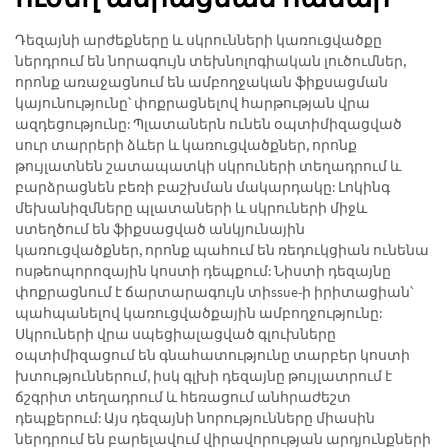
Դեզայնի արժեքները և սկրունների կառուցվածքը
ներդրում են նորագույն տեխնոլոգիական լուծումներ,
որոնք առաջացնում են ամբողջական ֆիքսացման
կայունությունը՝ փոքրացնելով հարթության վրա
ազդեցությունը: Պլատաներն ունեն օպտիմիզացված
սուր տարրերի ձևեր և կառուցվածքներ, որոնք
թույլատնեն շատապատկի սկրուների տեղադրում և
բարձրացնեն բեռի բաշխման մակարդակը: Լոկինգ
մեխանիզմները պլատաների և սկրուների միջև
ստեղծում են ֆիքսացված անկյունային
կառուցվածքներ, որոնք պահում են ռեդուկցիան ունենա
ոսթեոպորոզային կոստի դեպքում: Նիստի դեզայնը
փոքրացնում է ճարտարագույն տիssue-ի իրիտացիան՝
պահպանելով կառուցվածքային ամբողջությունը:
Սկրուների վրա սպեցիալացված գլուխները
օպտիմիզացում են գնահատությունը տարբեր կոստի
խտություններում, իսկ գլխի դեզայնը թույլատրում է
ճշգրիտ տեղադրում և հեռացում անհրաժեշտ
դեպքերում: Այս դեզայնի նորությունները միասին
ներդրում են բարելավում վիրավորության արդյունքների