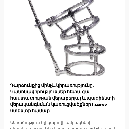
Դարձունքից մինչև կիրառությունը.
Կանոնավորություններ հետագա
հաստատության վերաբերյալ և պացիենտի
վերականգնման կառուցվածքներ Ilizarov
ստենտի համար
Ներածություն Իլիզարովի ամրակների
վիրահատությունից հետո խնամքի մեջ Իլիզարովի