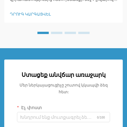
տեխնիկայի կիրառման ամփոփումը Իլիզարովի
մեթոդը փոխեց օրթոպեդիական վիրաբույժների
ԴՐՈՒԳ ԿԱՐԳԱՑՎԵԼ
համար խաղի կանոնները, քանի որ այն
հնարավորություն տվեց երկարացնել ոսկորները,
ամրակցել կոտրված տեղերը և վերացնել
արատները, որոնք այլապես դժվար էր վերացնել:
Ստացեք անվճար առաջարկ
Մեր ներկայացուցիչը շուտով կկապվի ձեզ
հետ:
Էլ. փոստ
0/100