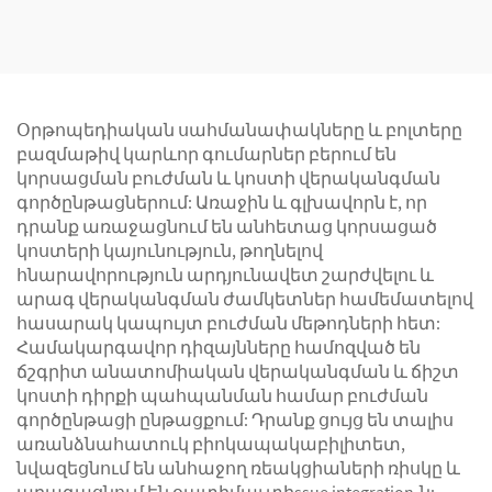
ֆիքսատոր
Ֆիքսատոր
Օրթոպեդիական սահմանափակները և բոլտերը
բազմաթիվ կարևոր գումարներ բերում են
կորսացման բուժման և կոստի վերականգման
գործընթացներում: Առաջին և գլխավորն է, որ
դրանք առաջացնում են անհետաց կորսացած
կոստերի կայունություն, թողնելով
հնարավորություն արդյունավետ շարժվելու և
արագ վերականգման ժամկետներ համեմատելով
հասարակ կապույտ բուժման մեթոդների հետ:
Համակարգավոր դիզայնները համոզված են
ճշգրիտ անատոմիական վերականգման և ճիշտ
կոստի դիրքի պահպանման համար բուժման
գործընթացի ընթացքում: Դրանք ցույց են տալիս
առանձնահատուկ բիոկապակաբիլիտետ,
նվազեցնում են անհաջող ռեակցիաների ռիսկը և