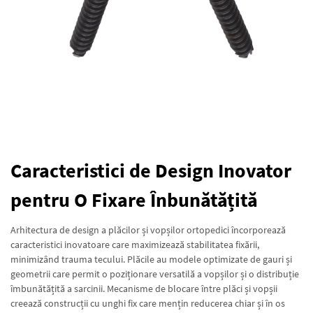
Caracteristici de Design Inovator
pentru O Fixare Înbunătățită
Arhitectura de design a plăcilor și vopșilor ortopedici încorporează
caracteristici inovatoare care maximizează stabilitatea fixării,
minimizând trauma tecului. Plăcile au modele optimizate de gauri și
geometrii care permit o poziționare versatilă a vopșilor și o distribuție
îmbunătățită a sarcinii. Mecanisme de blocare între plăci și vopșii
creează construcții cu unghi fix care mențin reducerea chiar și în os