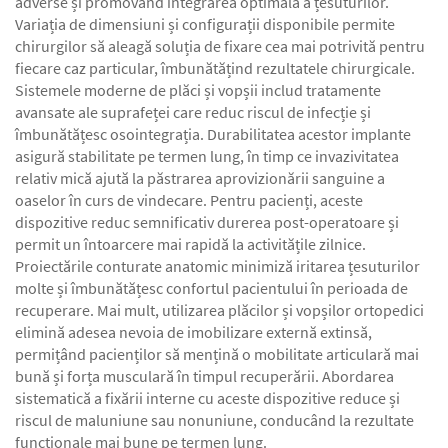
adverse și promovând integrarea optimală a țesuturilor.
Variația de dimensiuni și configurații disponibile permite
chirurgilor să aleagă soluția de fixare cea mai potrivită pentru
fiecare caz particular, îmbunătățind rezultatele chirurgicale.
Sistemele moderne de plăci și vopșii includ tratamente
avansate ale suprafeței care reduc riscul de infecție și
îmbunătățesc osointegrația. Durabilitatea acestor implante
asigură stabilitate pe termen lung, în timp ce invazivitatea
relativ mică ajută la păstrarea aprovizionării sanguine a
oaselor în curs de vindecare. Pentru pacienți, aceste
dispozitive reduc semnificativ durerea post-operatoare și
permit un întoarcere mai rapidă la activitățile zilnice.
Proiectările conturate anatomic minimiză iritarea țesuturilor
molte și îmbunătățesc confortul pacientului în perioada de
recuperare. Mai mult, utilizarea plăcilor și vopșilor ortopedici
elimină adesea nevoia de imobilizare externă extinsă,
permițând pacienților să mențină o mobilitate articulară mai
bună și forța musculară în timpul recuperării. Abordarea
sistematică a fixării interne cu aceste dispozitive reduce și
riscul de maluniune sau nonuniune, conducând la rezultate
funcționale mai bune pe termen lung.