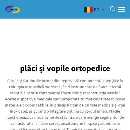
RO
plăci și vopile ortopedice
Placile și șuruburile ortopedice reprezintă componente esențiale în
chirurgia ortopedică modernă, fiind instrumente de fixare internă
esențiale pentru tratamentul fracturilor și reconstrucția oaselor.
Aceste dispozitive medicale sunt proiectate cu meticulozitate folosind
materiale biocompatibile, în principal titan de calitate medicală și oțel
inoxidabil, asigurând o integrare optimă cu corpul uman. Placile
funcţionează ca mecanisme de stabilizare care menţin segmentul de
os fracturat în aliniere corespunzătoare, în timp ce şuruburile le
fixează ferm pe structura osului. Tehnicile avansate de fabricare