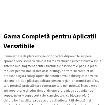
Gama Completă pentru Aplicații
Versatibile
Gama extinsă de plăci și vopse orthopedice disponibile acoperă
aproape orice scenariu clinic în fixarea fracturilor și reconstrucția. De la
sisteme mini-fragment pentru fracturi ale osselor mici până la plăci
robuste pentru stabilizarea osselor lungi, portofoliul complet de
produse asigură soluții optimale pentru nevoile chirurgicale diverse.
Sistemele includ plăci specializate pentru regiuni anatomici specifice,
care prezintă proiectări pre-conturate care minimizează încovoierea
intraoperatorie și reduc timpul de operare. Variația opțiunilor de
vopse, inclusiv vopse corticale, canceloase și cu blocare, oferă
chirurgilor flexibilitatea de a aborda diferite calități ale oștării și