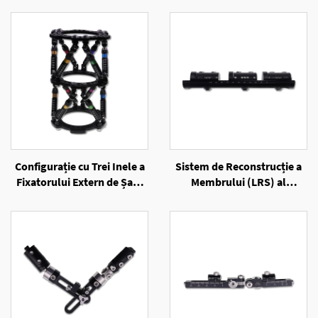
Configurație cu Trei Inele a
Sistem de Reconstrucție a
Fixatorului Extern de Șase
Membrului (LRS) al
Axe cu Inele
Fixatorului Extern
Unilateral