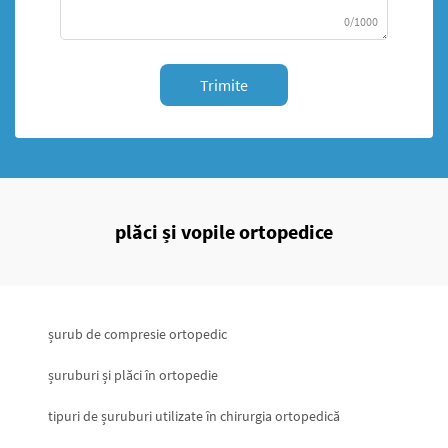
0/1000
Trimite
plăci și vopile ortopedice
șurub de compresie ortopedic
șuruburi și plăci în ortopedie
tipuri de șuruburi utilizate în chirurgia ortopedică