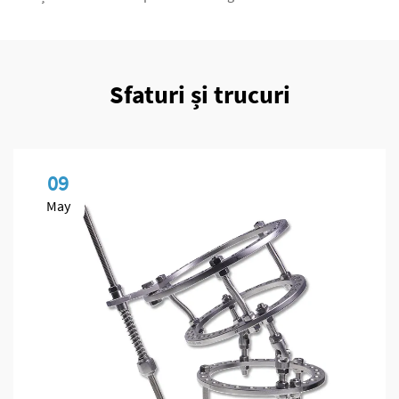
Sfaturi și trucuri
09
May