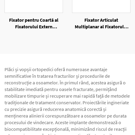
Fixator pentru Coartă al
Fixator Articulat
Fixatorului Extern
Multiplanar al Fixatorului
Unilateral
Extern Unilateral
Plăci și vopșii ortopedici oferă numeroase avantaje
semnificative în tratarea fracturilor și procedurile de
reconstrucție a osoamelor. În primul rând, acestea asigură o
stabilitate imediată pentru oasele fracturate, permițând
mobilizare timpurie și recuperare mai rapidă față de metodele
tradiționale de tratament conservator. Proiectările ingineriate
cu precizie asigură reducerea anatomică corectă și
menținerea alinierii corespunzătoare a osoamelor pe durata
procesului de vindecare. Aceste implante demonstrează o
biocompatibilitate excepțională, minimizând riscul de reacții