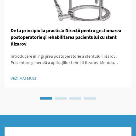
De la principiu la practică: Direcții pentru gestionarea
postoperatorie și rehabilitarea pacientului cu stent
Ilizarov
Introducere în îngrijirea postoperatorie a stentului Ilizarov.
Prezentare generală a aplicațiilor tehnicii Ilizarov. Metoda
Ilizarov a schimbat jocul pentru chirurgii ortopezi deoarece a
oferit modalități de a prelungi oasele, de a stabiliza zonele
VEZI MAI MULT
fracturate și de a corecta malformațiile care...