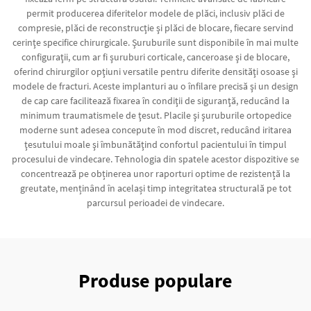
permit producerea diferitelor modele de plăci, inclusiv plăci de
compresie, plăci de reconstrucţie şi plăci de blocare, fiecare servind
cerinţe specifice chirurgicale. Şuruburile sunt disponibile în mai multe
configuraţii, cum ar fi şuruburi corticale, canceroase şi de blocare,
oferind chirurgilor opţiuni versatile pentru diferite densităţi osoase şi
modele de fracturi. Aceste implanturi au o înfilare precisă şi un design
de cap care facilitează fixarea în condiţii de siguranţă, reducând la
minimum traumatismele de ţesut. Placile şi şuruburile ortopedice
moderne sunt adesea concepute în mod discret, reducând iritarea
ţesutului moale şi îmbunătăţind confortul pacientului în timpul
procesului de vindecare. Tehnologia din spatele acestor dispozitive se
concentrează pe obținerea unor raporturi optime de rezistență la
greutate, menținând în același timp integritatea structurală pe tot
parcursul perioadei de vindecare.
Produse populare