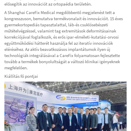
elősegítik az innovációt az ortopaédia területén.
A Shanghai CareFix Medical megdöbbentő megjelenést tett a
kongresszuson, bemutatva termékvonalait és innovációit. 15 éves
gyermekortopediás tapasztalattal, láb-és csuklósebészeti
műtételvégzéssel, valamint tag extremitások deformitásainak
korrekcíójával foglalkozik, és erős ipar-elméleti-kutatási-orvosi
együttműködési hátterét használja fel az iteratív innovációk
eléréséhez. Az aktív beavatkozásos implantátumok ilyen új
technológiák integrálásával a CareFix folyamatosan fejlesztette
tovább a termékek bonyolultságát a változó klinikai igényeknek
megfelelően.
Kiállítás fő pontjai