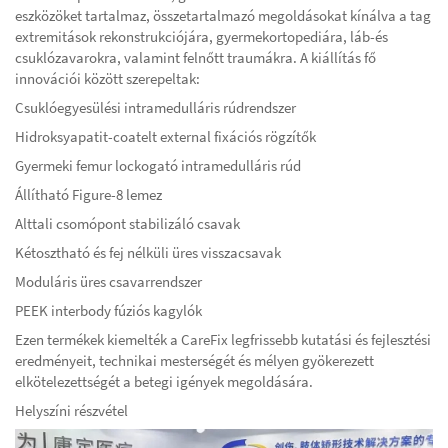
eszközöket tartalmaz, összetartalmazó megoldásokat kínálva a tag
extremitások rekonstrukciójára, gyermekortopediára, láb-és
csuklózavarokra, valamint felnőtt traumákra. A kiállítás fő
innovációi között szerepeltak:
Csuklóegyesülési intramedulláris rúdrendszer
Hidroksyapatit-coatelt external fixációs rögzítők
Gyermeki femur lockogató intramedulláris rúd
Állítható Figure-8 lemez
Alttali csomópont stabilizáló csavak
Kétosztható és fej nélküli üres visszacsavak
Moduláris üres csavarrendszer
PEEK interbody fúziós kagylók
Ezen termékek kiemelték a CareFix legfrissebb kutatási és fejlesztési
eredményeit, technikai mesterségét és mélyen gyökerezett
elkötelezettségét a betegi igények megoldására.
Helyszíni részvétel