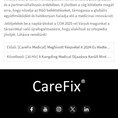
és a partnervállalkozás érdekében. A jövőben a cég kötelezte magát
arra, hogy növelje az R&D befektetéseket, támogassa a globális
együttműködést és hatékonyan haladja elő a medicinai innovációt.
Jelöljetétek be a naptárátokat a COA 2025-re! Várjuk magunkat a
társainkkal való újrafogalmazásra, hogy alakítsuk az ortopedia
jövőjét. Látásra remélünk!
Előző:
[CareFix Medical] Meghívott Részvétel A 2024-Es Medtec Láncinnovációs Kiállításon
Következő:
[Jó Hír] A Kangding Medical Díjazásra Került Mint „Jiángsze Dél-Déli Háromszög Kerület Ajánlott Belső Orvosi Fogyasztási Termék”