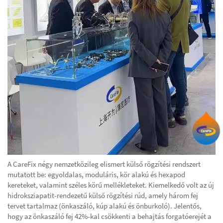
A CareFix négy nemzetközileg elismert külső rögzítési rendszert
mutatott be: egyoldalas, moduláris, kör alakú és hexapod
kereteket, valamint széles körű mellékleteket. Kiemelkedő volt az új
hidroksziapatit-rendezetű külső rögzítési rúd, amely három fej
tervet tartalmaz (önkaszáló, kúp alakú és önburkoló). Jelentős,
hogy az önkaszáló fej 42%-kal csökkenti a behajtás forgatóerejét a