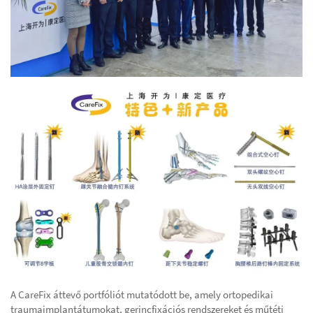
A CareFix áttevő portfóliót mutatódott be, amely ortopedikai
traumaimplantátumokat, gerincfixációs rendszereket és műtéti