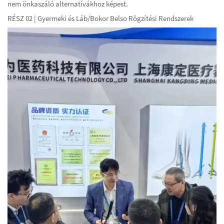
nem önkaszáló alternatívákhoz képest.
RÉSZ 02 | Gyermeki és Láb/Bokor Belso Rögzítési Rendszerek