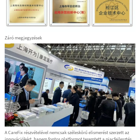
Záró megjegyzések
A CareFix részvételével nemcsak széleskörű elismerést szerzett az
innovációkért, hanem fontos platformot teremtett a piacfejlesztés