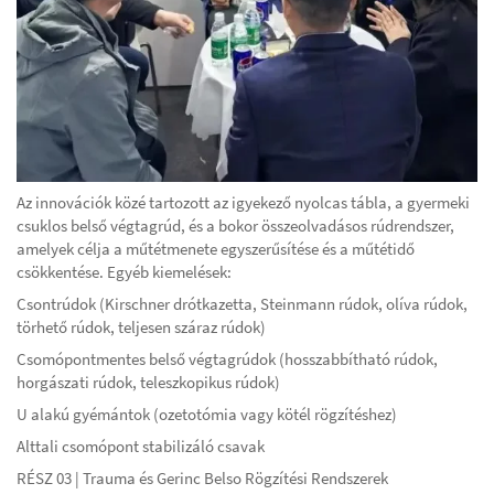
Az innovációk közé tartozott az igyekező nyolcas tábla, a gyermeki
csuklos belső végtagrúd, és a bokor összeolvadásos rúdrendszer,
amelyek célja a műtétmenete egyszerűsítése és a műtétidő
csökkentése. Egyéb kiemelések:
Csontrúdok (Kirschner drótkazetta, Steinmann rúdok, olíva rúdok,
törhető rúdok, teljesen száraz rúdok)
Csomópontmentes belső végtagrúdok (hosszabbítható rúdok,
horgászati rúdok, teleszkopikus rúdok)
U alakú gyémántok (ozetotómia vagy kötél rögzítéshez)
Alttali csomópont stabilizáló csavak
RÉSZ 03 | Trauma és Gerinc Belso Rögzítési Rendszerek