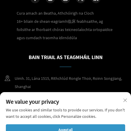
Cura amach an Beatha, Athchóirigh na Cloch
16+ bliain de shean-eagriamh临床 feabhsaithe, ag
foilsithe ar fhorbairt chóras teicneolaíochta ortopaidice
agus cumdach traomha idirnódúla
BAIN TRIAIL AS TEAGMHÁIL LINN
Uimh. 31, Lána 1515, Rithchlúd Rongle Thoir, Roinn Songjiang,
Shanghai
+86 400 098 2859
We value your privacy
We use cookies and similar tools to provide our services. If you don't
[email protected]
want to accept all cookies, click Personalize cookies.
Accept all