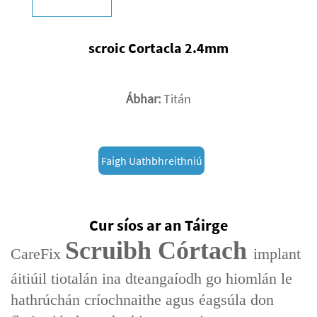
scroic Cortacla 2.4mm
Ábhar:
Titán
Faigh Uathbhreithniú
Cur síos ar an Táirge
Scruibh Córtach
CareFix
implant
áitiúil tiotalán ina dteangaíodh go hiomlán le
hathrúchán críochnaithe agus éagsúla don