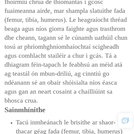
fhoirmiú chrua de thiomantas i gcosc
fuaimeanna airde, mar shampla slatuithe fada
(femur, tibia, humerus). Le heagraíocht thréad
beaga agus níos giorra faighte agus trasthrom
dhe cheann, tagann sé le cúnamh uathúil chun
tosú ar phríomhghníomhaíochtaí scigheadh
agus comhlacht stailéir a chur i gcás. Tá a
dhiagram féin-tapach le feabhsú an méid atá
ag teastál ón mbun-driliú, ag cinntiú go
ndéanann sé an obair shóisialta níos éasca
agus gan an neart cosaint a chailliúint sa
bhosca crua.
Sainmhínithe
Tacú inmheánach le brisithe ar shaor-
thacar géag fada (femur, tibia, humerus)