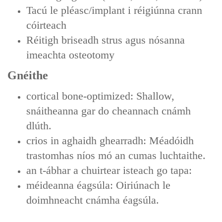
Tacú le pléasc/implant i réigiúnna crann
cóirteach
Réitigh briseadh strus agus nósanna
imeachta osteotomy
Gnéithe
cortical bone-optimized: Shallow,
snáitheanna gar do cheannach cnámh
dlúth.
crios in aghaidh ghearradh: Méadóidh
trastomhas níos mó an cumas luchtaithe.
an t-ábhar a chuirtear isteach go tapa:
méideanna éagsúla: Oiriúnach le
doimhneacht cnámha éagsúla.