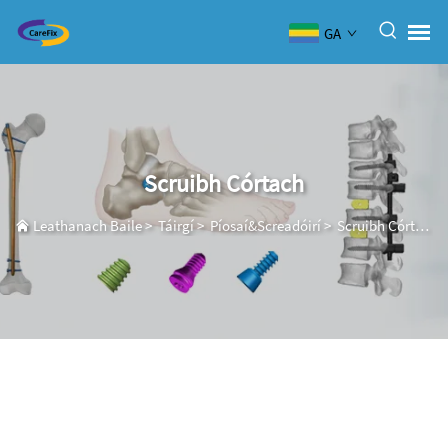
GA
Scruibh Córtach
Leathanach Baile
>
Táirgí
>
Píosaí&Screadóirí
>
Scruibh Córtach