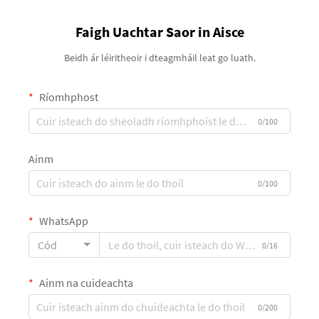
Faigh Uachtar Saor in Aisce
Beidh ár léiritheoir i dteagmháil leat go luath.
Ríomhphost
0/100
Ainm
0/100
WhatsApp
Cód
0/16
Ainm na cuideachta
0/200