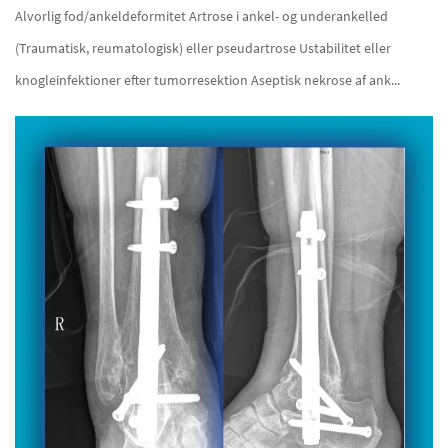
Alvorlig fod/ankeldeformitet Artrose i ankel- og underankelled
(Traumatisk, reumatologisk) eller pseudartrose Ustabilitet eller
knogleinfektioner efter tumorresektion Aseptisk nekrose af ank...