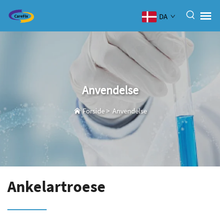
DA
Anvendelse
Forside
>
Anvendelse
Ankelartroese