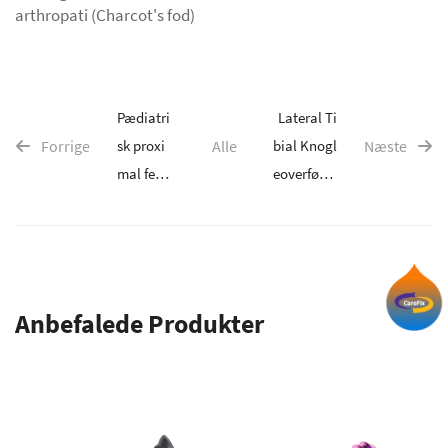
arthropati (Charcot's fod)
Pædiatri
Lateral Ti
Forrige
sk proxi
Alle
bial Knogl
Næste
mal femu
eoverførse
r osteoto
lkirurgi
mi
Anbefalede Produkter