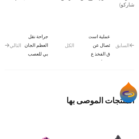
شاركو)
عملية است
جراحة نقل
السابق
ئصال عن
الكل
العظم الجان
التالي
ق الفخذ ع
بي للعصب
ند الأطفا
Tibial
ل
المنتجات الموصى بها