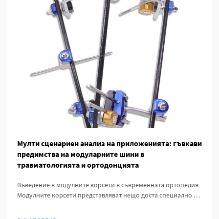
Мулти сценариен анализ на приложенията: гъвкави
предимства на модуларните шини в
травматологията и ортодонцията
Въведение в модулните корсети в съвременната ортопедия
Модулните корсети представляват нещо доста специално в
ортопедията, защото са изработени по начин, който
позволява лесна персонализация според реалните нужди на