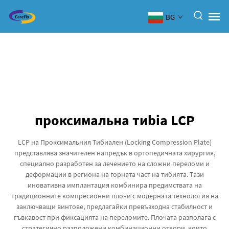
BG
проксимальна тиbia LCP
LCP на Проксимальния Тибиален (Locking Compression Plate)
представлява значителен напредък в ортопедичната хирургия,
специално разработен за лечението на сложни переломи и
деформации в региона на горната част на тибията. Тази
иновативна имплантация комбинира предимствата на
традиционните компресионни плочи с модерната технология на
заключващи винтове, предлагайки превъзходна стабилност и
гъвкавост при фиксацията на переломите. Плочата разполага с
стратегично разположени комбинационни отвори, които