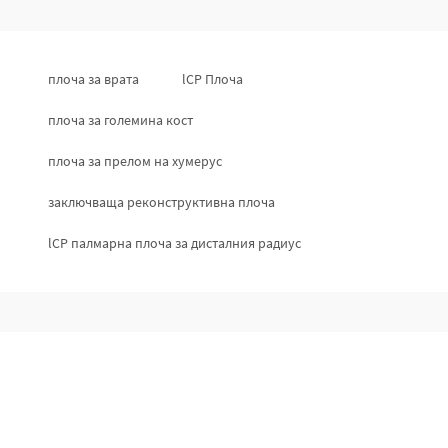
плоча за врата
lCP Плоча
плоча за големина кост
плоча за прелом на хумерус
заключваща реконструктивна плоча
lCP палмарна плоча за дисталния радиус