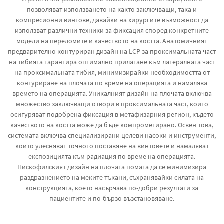
позволяват използването на както заключващи, така и
компресионни винтове, давайки на хирургите възможност да
използват различни техники за фиксация според конкретните
модели на переломите и качеството на костта. Анатомичният
предварително контуриран дизайн на LCP за проксимальната част
на тибията гарантира оптимално прилагане към латералната част
на проксимальната тибия, минимизирайки необходимостта от
контуриране на плочата по време на операцията и намалява
времето на операцията. Уникалният дизайн на плочата включва
множество заключващи отвори в проксимальната част, които
осигуряват подобрена фиксация в метафизарния регион, където
качеството на костта може да бъде компрометирано. Освен това,
системата включва специализирани целеви насоки и инструменти,
които улесняват точното поставяне на винтовете и намаляват
експозицията към радиация по време на операцията.
Нискофилският дизайн на плочата помага да се минимизира
раздразнението на меките тъкани, съхранявайки силата на
конструкцията, което насърчава по-добри резултати за
пациентите и по-бързо възстановяване.