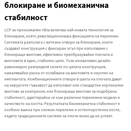
блокиране и биомеханична
стабилност
LCP за проксимален тibia включва най-новата технология за
блокиране, която революционизира фиксацията на переломи.
Системата разполага с витезни отвори за блокиране, които
създават конструкция с фиксиран ъгъл при използване с
блокиращи винтове, ефективно преобразувайки плочата и
винтовете в едно, стабилно цяло. Този иновативен дизайн
равномерно разпределя силите по цялата конструкция,
намалявайки рискa от ослабване на винтовете и неуспех на
имплантата. Комбинационните отвори в шахтa на плочата дават
на хирургите гъвкавост да използват или стандартни кортикални
винтове за компресия, или блокиращи винтове за подобрена
стабилност, адаптирайки се към различни переломни модели и
качеството на костта. Резултатната биомеханична стабилност е
особено важна при сложни переломи и остеопоротични кости,
където традиционните системи за плочи може да не успеят.