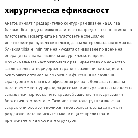
хирургическа ефикасност
Анатомичният предварително контуриран дизайн на LCP за
близък тibia представлява значителен напредък в технологията на
пластовете. Геометрията на пластовете е специално
инженеризирана, за да се подхожда към латералната анатомия на
близкия tibia, eliminirane на нуждата от извиване по време на
операцията и намаляване на хирургическото време.
Проксимальната част разполага с разширен глава с множество
закливателни отвори, ориентирани в различни посоки, които
осигуряват оптимално покритие и фиксация на различни
фрактурни модели в метафизарния регион. Долната страна на
пластовете е контурирана, за да се минимизира контактът с костта,
запазвайки периосталното кръвообращение и насърчавайки
биологичното засягане. Тази мислена конструкция включва
закръглени ръбове и полирани повърхности, за да се намали
раздразнението на меките тъкани и да се предотврати
притискането на околните структури.