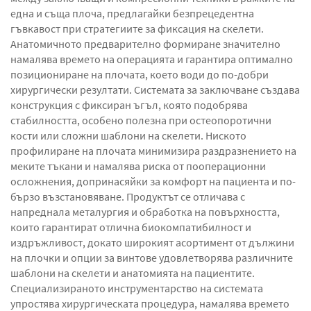
една и съща плоча, предлагайки безпрецедентна
гъвкавост при стратегиите за фиксация на скелети.
Анатомичното предварително формиране значително
намалява времето на операцията и гарантира оптимално
позициониране на плочата, което води до по-добри
хирургически резултати. Системата за заключване създава
конструкция с фиксиран ъгъл, която подобрява
стабилността, особено полезна при остеопоротични
кости или сложни шаблони на скелети. Ниското
профилиране на плочата минимизира раздразнението на
меките тъкани и намалява риска от пооперационни
осложнения, допринасяйки за комфорт на пациента и по-
бързо възстановяване. Продуктът се отличава с
напреднала металургия и обработка на повърхността,
които гарантират отлична биокомпатибилност и
издръжливост, докато широкият асортимент от дължини
на плочки и опции за винтове удовлетворява различните
шаблони на скелети и анатомията на пациентите.
Специализираното инструментарство на системата
упростява хирургическата процедура, намалява времето