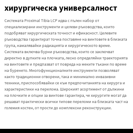
хирургическа универсалност
Системата Proximal Tibia LCP идва с пълен набор от
специализирани инструменти и целеви ръководства, които
подобряват хирургическата точност и ефикасност. Целевите
ръководства гарантират точна поставяне на винтовете в близката
група, намалявайки радиацията и хирургическото време.
Системата включва бурни ръководства, които се заключват
директно в дупките на плочката, лесно определяйки траекторията
на винтовете и предпазват от повреда на меките тъкани по време
на буренето. Многофункционалните инструменти позволяват
както традиционни отворени, така и минимално инвазивни
техники, приспособявайки се към предпочитанията на хирурга и
характеристики на перелома. Широкият асортимент от дължини
на плочките и опции за винтове гарантира, че хирургите могат да
решават практически всички типове переломи на близката част на
големия костен, от прости до комплексни реконструкции.