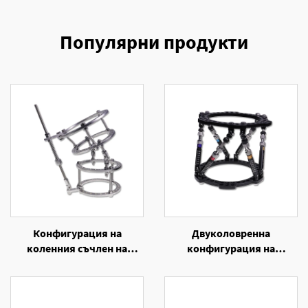
Популярни продукти
Конфигурация на
Двуколовренна
коленния съчлен на
конфигурация на
външен фиксатор от
шестосечна кръгова
пръстен
екстерна фиксатор