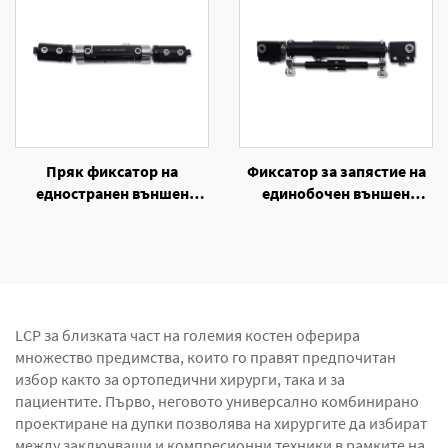
Пряк фиксатор на
Фиксатор за запястие на
едностранен външен
единобочен външен
фиксатор
фиксатор
LCP за близката част на големия костен оферира
множество предимства, които го правят предпочитан
избор както за ортопедични хирурги, така и за
пациентите. Първо, неговото универсално комбинирано
проектиране на дупки позволява на хирургите да избират
между заключващи и компресионни техники в рамките на