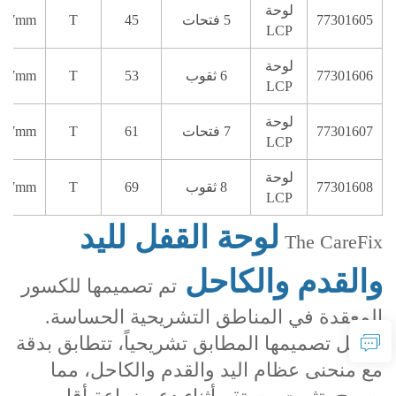
لوحة
77301605
5 فتحات
45
T
⁄2.7mm
LCP
لوحة
77301606
6 ثقوب
53
T
⁄2.7mm
LCP
لوحة
77301607
7 فتحات
61
T
⁄2.7mm
LCP
لوحة
77301608
8 ثقوب
69
T
⁄2.7mm
LCP
لوحة القفل لليد
The CareFix
والقدم والكاحل
تم تصميمها للكسور
المعقدة في المناطق التشريحية الحساسة.
بفضل تصميمها المطابق تشريحياً، تتطابق بدقة
مع منحنى عظام اليد والقدم والكاحل، مما