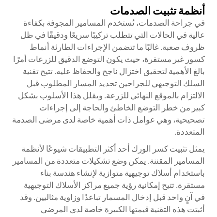
أنظمة تثبيت الصدمات
في جراحة الصدمات، تُستخدم المسامير المجوفة بكفاءة
عالية في الحالات التي تتطلب تركيبًا سريعًا ودقيقًا في ظل
ظروف صعبة. غالبًا ما تتضمن الإجراءات الطارئة أنماط
كسور غير مستقرة، حيث يكون التوضع الدقيق للزرعات أمرًا
بالغ الأهمية لتحقيق اختزال ناجح والحفاظ عليه. تتيح تقنية
السلك التوجيهي للجراحين تحديد المسار المطلوب قبل
الالتزام بالموقع النهائي للزرعة. ويقلل هذا الأسلوب بشكل
كبير من خطر التوضع الخاطئ والحاجة إلى إجراءات
تصحيحية، وهي عوامل ذات أهمية خاصة لدى مرضى الصدمة
المتعددة.
يمثل تثبيت كسر الورك أحد أكثر التطبيقات شيوعًا لأنظمة
المسامير المقننة. يمكن وضع تشكيلات متعددة من المسامير
باستخدام أسلاك توجيهية متوازية لإنشاء هندسة بناء
مستقرة. تتيح إمكانية رؤية جميع مراكز الأسلاك التوجيهية
في آنٍ واحد قبل إدخال المسمار تباعدًا وزاوية مثاليين. وقد
أثبتت هذه التقنية قيمتها الكبيرة خاصة لدى المرضى