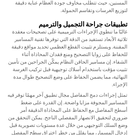
المسنين، حيث تتطلب مخاوف جودة العظام عناية دقيقة
لتوزيع الغرسات وتقاسم الحمولة.
تطبيقات جراحة التجميل والترميم
غالبًا ما تنطوي الإجراءات الترميمية على تصحيحات معقدة
ثلاثية الأبعاد تستفيد من الدقة التي توفرها تقنية المسامير
المقننة. ويستلزم تثبيت القطع العظمي تحديد مواقع دقيقة
للحفاظ على زوايا التصحيح ومنع فقدان المحاذاة أثناء
الشفاء. إن
مسامير الحاقن
النظام يمكّن الجراحين من تأمين
تثبيت مؤقت باستخدام أسلاك توجيهية قبل تركيب الغرسة
النهائية، مما يضمن الحفاظ على وضع التصحيح طوال مدة
الإجراء.
تمثل إجراءات دمج المفاصل مجال تطبيق آخر مهمًا توفر فيه
المسامير المجوفة مزايا واضحة. إن القدرة على ضغط
أسطح المفاصل مع الحفاظ على المحاذاة الدقيقة أمر
ضروري لتحقيق الانصهار المفصلي الناجح. يمكن التحقق من
وضع السلك التوجيهي من خلال عدة مستويات تصويرية قبل
إدخال المسمار، مما يقلل من خطر اختراق سطح المفصل