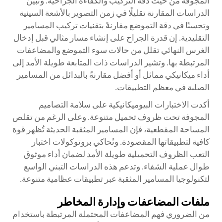
المجوفة من حيث دقة التركيب والكفاءة الجراحية. وتُبين
الدراسات المقارنة تقليلًا في زمن التصوير بالأشعة السينية
وتحسنًا في دقة التموضع مقارنةً بتقنيات تركيب المسامير
التقليدية. إن قدرة الجراح على إنشاء مسار مثالي قبل إدخال
الغرس النهائي تقلل من حالات سوء التموضع والمضاعفات
المرتبطة بها. وتشير الدراسات ذات المتابعة طويلة الأمد إلى
أداء ميكانيكي مماثل أو أفضل مقارنةً بالبدائل من المسامير
الصلبة في معظم التطبيقات.
أكدت الاختبارات البيوميكانيكية على سلامة التصاميم
المجوفة تحت ظروف تحميل متنوعة. وعلى الرغم من تقلص
المساحة المقطعية، فإن المسامير المثقبة الحديثة تُظهر قوة
كافية لتطبيقاتها المقصودة. وتُحاكي بروتوكولات اختبار
التعب الظروف التحميلية طويلة الأمد لضمان أداء موثوق
طوال عملية الشفاء. وتدعم هذه الدراسات التبني الواسع
لتكنولوجيا المسامير المثقبة عبر تطبيقات عظامية متنوعة.
ملفات المضاعفات وإدارة المخاطر
من الضروري فهم المضاعفات المحتملة المرتبطة باستخدام