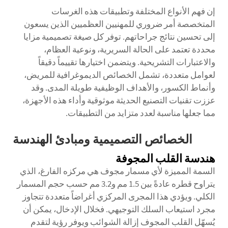
إن فهم الأنواع المختلفة وتطبيقات هذه الغرسات
المتخصصة أمر ضروري للمهنيين العظميين الذين يسعون
إلى تحسين نتائج جراحاتهم. توفر كل صيغة تصميمية مزايا
محددة تعتمد على الحالة السريرية، ونوعية العظام،
والاعتبارات التشريحية. ويتضمن اختيارها تقييماً دقيقاً
لعوامل متعددة، تشمل الخصائص الديموغرافية للمريض،
وأنماط الكسور، والأهداف الوظيفية طويلة المدى. وقد
عززت تقنيات التصنيع الحديثة موثوقية وأداء هذه الأجهزة،
مما جعلها مناسبة لعدد متزايد من التطبيقات.
الخصائص التصميمية ومبادئ الهندسة
هندسة القلب المجوفة
السمة المميزة لأي مسمار مجوف هي مركزه الفارغ، الذي
يتراوح قطره عادةً بين 1.5 مم و3.2 مم حسب حجم المسمار
الكلي. ويؤدي هذا المجرى المركزي أغراضاً متعددة تتجاوز
مجرد استيعاب السلك التوجيهي. فخلال الإدخال، يمكن أن
يُسهّل القلب المجوف إزالة الشوائب ويوفر رؤية لتقدم