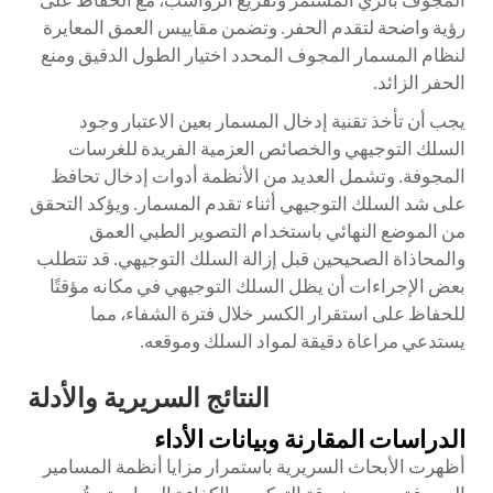
المجوف بالري المستمر وتفريغ الرواسب، مع الحفاظ على
رؤية واضحة لتقدم الحفر. وتضمن مقاييس العمق المعايرة
لنظام المسمار المجوف المحدد اختيار الطول الدقيق ومنع
الحفر الزائد.
يجب أن تأخذ تقنية إدخال المسمار بعين الاعتبار وجود
السلك التوجيهي والخصائص العزمية الفريدة للغرسات
المجوفة. وتشمل العديد من الأنظمة أدوات إدخال تحافظ
على شد السلك التوجيهي أثناء تقدم المسمار. ويؤكد التحقق
من الموضع النهائي باستخدام التصوير الطبي العمق
والمحاذاة الصحيحين قبل إزالة السلك التوجيهي. قد تتطلب
بعض الإجراءات أن يظل السلك التوجيهي في مكانه مؤقتًا
للحفاظ على استقرار الكسر خلال فترة الشفاء، مما
يستدعي مراعاة دقيقة لمواد السلك وموقعه.
النتائج السريرية والأدلة
الدراسات المقارنة وبيانات الأداء
أظهرت الأبحاث السريرية باستمرار مزايا أنظمة المسامير