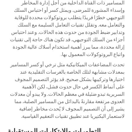
المسامير ذات القناة الداخلية من أجل إدارة المخاطر
وإسداء المشورة للمرضى. ويمثل كسر أو احتباس السلك
التوجيهي خطرًا فريدًا يتطلب بروتوكولات محددة للوقاية
والتعامل معه. وتقلل تقنيات التعامل السليمة مع السلك
وتدابير ضبط الجودة من حدوث هذه الحالات. وعند احتباس
أجزاء من السلك التوجيهي، قد تكون هناك حاجة إلى تقنيات
إزالة محددة، مما يبرز أهمية استخدام أسلاك عالية الجودة
واتباع البروتوكولات المعمول بها.
تحدث المضاعفات الميكانيكية مثل ترخي أو كسر المسامير
بمعدلات مشابهة لتلك الخاصة بالغرسات التقليدية عند
اختيارها وتركيبها بشكل صحيح. قد يؤثر التصميم المجوف
على أنماط الكسر في حال حدوث فشل، لكن الأهمية
السريرية تبدو ضئيلة في معظم الحالات. ولا يبدو أن معدلات
العدوى مرتفعة مقارنةً بالبدائل من المسامير الصلبة، مما
يشير إلى أن التصميم المجوف لا يُحدث مخاطر إضافية
لاستعمار البكتيريا عند تطبيق تقنيات التعقيم القياسية.
التطورات والابتكارات المستقبلية