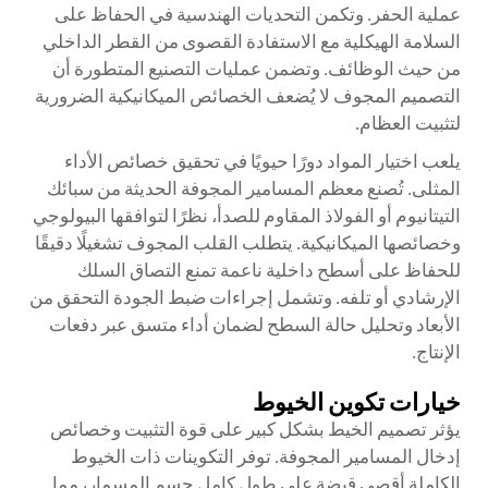
عملية الحفر. وتكمن التحديات الهندسية في الحفاظ على
السلامة الهيكلية مع الاستفادة القصوى من القطر الداخلي
من حيث الوظائف. وتضمن عمليات التصنيع المتطورة أن
التصميم المجوف لا يُضعف الخصائص الميكانيكية الضرورية
لتثبيت العظام.
يلعب اختيار المواد دورًا حيويًا في تحقيق خصائص الأداء
المثلى. تُصنع معظم المسامير المجوفة الحديثة من سبائك
التيتانيوم أو الفولاذ المقاوم للصدأ، نظرًا لتوافقها البيولوجي
وخصائصها الميكانيكية. يتطلب القلب المجوف تشغيلًا دقيقًا
للحفاظ على أسطح داخلية ناعمة تمنع التصاق السلك
الإرشادي أو تلفه. وتشمل إجراءات ضبط الجودة التحقق من
الأبعاد وتحليل حالة السطح لضمان أداء متسق عبر دفعات
الإنتاج.
خيارات تكوين الخيوط
يؤثر تصميم الخيط بشكل كبير على قوة التثبيت وخصائص
إدخال المسامير المجوفة. توفر التكوينات ذات الخيوط
الكاملة أقصى قبضة على طول كامل جسم المسمار، مما