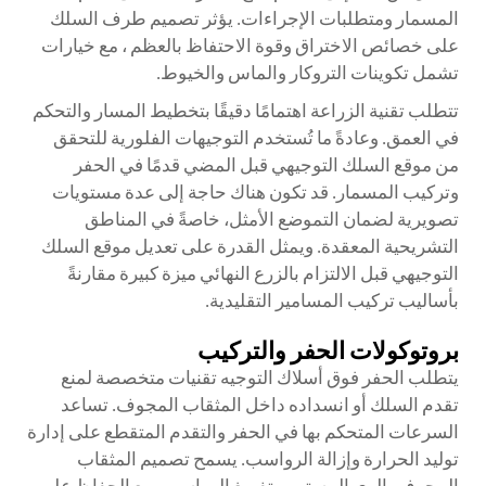
المسمار ومتطلبات الإجراءات. يؤثر تصميم طرف السلك
على خصائص الاختراق وقوة الاحتفاظ بالعظم ، مع خيارات
تشمل تكوينات التروكار والماس والخيوط.
تتطلب تقنية الزراعة اهتمامًا دقيقًا بتخطيط المسار والتحكم
في العمق. وعادةً ما تُستخدم التوجيهات الفلورية للتحقق
من موقع السلك التوجيهي قبل المضي قدمًا في الحفر
وتركيب المسمار. قد تكون هناك حاجة إلى عدة مستويات
تصويرية لضمان التموضع الأمثل، خاصةً في المناطق
التشريحية المعقدة. ويمثل القدرة على تعديل موقع السلك
التوجيهي قبل الالتزام بالزرع النهائي ميزة كبيرة مقارنةً
بأساليب تركيب المسامير التقليدية.
بروتوكولات الحفر والتركيب
يتطلب الحفر فوق أسلاك التوجيه تقنيات متخصصة لمنع
تقدم السلك أو انسداده داخل المثقاب المجوف. تساعد
السرعات المتحكم بها في الحفر والتقدم المتقطع على إدارة
توليد الحرارة وإزالة الرواسب. يسمح تصميم المثقاب