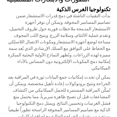
تكنولوجيا الغرس الذكية
بدأت التقنيات الناشئة في دمج قدرات الاستشعار ضمن
تصاميم المسامير المجوفة. ويمكن أن توفر أجهزة
الاستشعار المدمجة ملاحظات فورية حول ظروف التحميل،
وتقدم عملية الالتئام، وسلامة الزرع. ويتيح اللب المجوف
مساحة لوضع أجهزة الاستشعار ومكونات الاتصال اللاسلكي
مع الحفاظ على التوافق مع السلك الإرشادي الذي يُعد سمة
مميزة لهذه الزراعات. وتُظهر النماذج الأولية البحثية المبكرة
إمكانية دمج المكونات الإلكترونية دون المساس بالأداء
الميكانيكي.
يمكن أن تحدث إمكانيات جمع البيانات ثورة في المراقبة بعد
الجراحة وتتيح بروتوكولات إعادة تأهيل مخصصة. ويمكن أن
تُمكّن المراقبة المستمرة للحمل الميكانيكي من اكتشاف
المضاعفات قبل أن تصبح ظاهرة سريرياً، مما يحتمل منع
فشل الغرسات وتحسين النتائج. ويمثل دمج التكنولوجيا
الذكية مع تصاميم المسامير المجوفة الراسخة تطوراً طبيعياً
يستفيد من تقنيات الجراحة الحالية مع إضافة إمكانيات