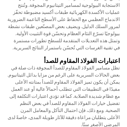
الاستجابة البيولوجية لمسامير التيتانيوم المجوفة. وتُنتج
عمليات الأكسدة الكهربائية طبقات أكسيد مضبوطة تحفّز
الاندماج العظمي مع الحفاظ على الأسطح الناعمة الضرورية
لمرور السلك الدليل. ويضيف بعض المصنّعين طبقات نشطة
بيولوجيًا تسرّع التئام العظام وتحسّن قوة التثبيت الأولية.
وتمثل هذه التعديلات المتقدمة للسطح تطورات مستمرة
في تقنية الغرسات التي تُحسّن باستمرار النتائج السريرية.
اعتبارات الفولاذ المقاوم للصدأ
تظل مسامير الفولاذ المقاوم للصدأ المجوفة ذات صلة في
بعض الحالات السريرية على الرغم من مزايا بدائل التيتانيوم.
يمكن أن يكون تميز الفولاذ المقاوم للصدأ بمتانته الأعلى
مفيدًا في التطبيقات التي تتطلب أحمالاً عالية أو عند العمل
مع عظام شديدة الصلابة. كما قد تؤدي اعتبارات التكلفة إلى
تفضيل خيارات الفولاذ المقاوم للصدأ في بعض النظم
الصحية. ومع ذلك، فإن احتمال التآكل والمعامل المرن
الأعلى يتطلبان مراعاة دقيقة للآثار طويلة المدى، خاصةً لدى
المرضى الأصغر سنًا.