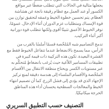
يجعلها مثالية في الحالات التي تتطلب ضغطًا عبر مواقع
الكسور أو عند العمل مع عظام رقيقة ناتجة عن هشاشة
العظام. يتم تحسين خطوة الخيط وعمقه لتحقيق توازن بين
قوة الإمساك ومتطلبات عزم الدوران أثناء الإدخال. عمومًا،
توفر الخيوط الأعمق تثبيتًا أقوى ولكنها تتطلب قوة دورانية
أكبر أثناء التركيب.
تدمج التصاميم شبه المُلخّصة قسمًا أملسًا بالقرب من
الرأس، مما يسمح بالانضغاط عندما تتفاعل الخيوط فقط مع
القشرة البعيدة. تكون هذه التركيبة ذات قيمة كبيرة في
تطبيقات المسامير اللاّغية حيث يُرغب بانضغاطٍ مُتحكَّم به
عبر مستويات الكسر. ويحتاج منطقة الانتقال بين الأقسام
الملخّصة والأقسام الملساء إلى هندسة دقيقة لمنع تركيز
الإجهاد الذي قد يؤدي إلى فشل الزرع. كما أن تصميم انتهاء
الخيط والمعالجات السطحية يحسنان أداء هذه المناطق
الحرجة ميكانيكيًا.
التصنيف حسب التطبيق السريري