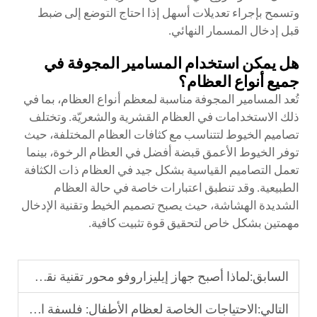
وتسمح بإجراء تعديلات أسهل إذا احتاج التوضع إلى ضبط
قبل إدخال المسمار النهائي.
هل يمكن استخدام المسامير المجوفة في
جميع أنواع العظام؟
تُعد المسامير المجوفة مناسبة لمعظم أنواع العظام، بما في
ذلك الاستخدامات في العظام القشرية والشعريّة. وتختلف
تصاميم الخيوط لتتناسب مع كثافات العظام المختلفة، حيث
توفر الخيوط الأعمق قبضة أفضل في العظام الرخوة، بينما
تعمل التصاميم القياسية بشكل جيد في العظام ذات الكثافة
الطبيعية. وقد تنطبق اعتبارات خاصة في حالة العظام
الشديدة الهشاشة، حيث يصبح تصميم الخيط وتقنية الإدخال
مهمتين بشكل خاص لتحقيق قوة تثبيت كافية.
السابق:
لماذا أصبح جهاز إيليزاروفو محور تقنية نقل العظام التي يفضلها أطباء العظام؟
التالي:
الاحتياجات الخاصة لعظام الأطفال: فلسفة التصميم لأنظمة التثبيت الداخلي للأطفال