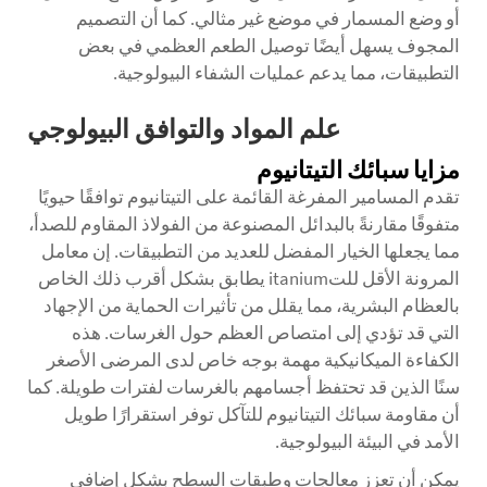
أو وضع المسمار في موضع غير مثالي. كما أن التصميم
المجوف يسهل أيضًا توصيل الطعم العظمي في بعض
التطبيقات، مما يدعم عمليات الشفاء البيولوجية.
علم المواد والتوافق البيولوجي
مزايا سبائك التيتانيوم
تقدم المسامير المفرغة القائمة على التيتانيوم توافقًا حيويًا
متفوقًا مقارنةً بالبدائل المصنوعة من الفولاذ المقاوم للصدأ،
مما يجعلها الخيار المفضل للعديد من التطبيقات. إن معامل
المرونة الأقل للتitanium يطابق بشكل أقرب ذلك الخاص
بالعظام البشرية، مما يقلل من تأثيرات الحماية من الإجهاد
التي قد تؤدي إلى امتصاص العظم حول الغرسات. هذه
الكفاءة الميكانيكية مهمة بوجه خاص لدى المرضى الأصغر
سنًا الذين قد تحتفظ أجسامهم بالغرسات لفترات طويلة. كما
أن مقاومة سبائك التيتانيوم للتآكل توفر استقرارًا طويل
الأمد في البيئة البيولوجية.
يمكن أن تعزز معالجات وطبقات السطح بشكل إضافي