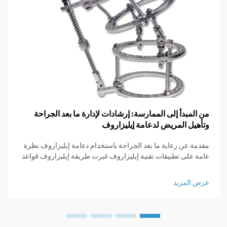
من المبدأ إلى الممارسة: إرشادات لإدارة ما بعد الجراحة
وتأهيل المريض لدعامة إيليزاروف
مقدمة عن رعاية ما بعد الجراحة باستخدام دعامة إيليزاروف نظرة
عامة على تطبيقات تقنية إيليزاروف غيرت طريقة إيليزاروف قواعد
اللعبة بالنسبة للأطباء الجراحين العظام لأنها قدمت وسائل لزيادة
طول العظام، واستقرار المناطق المكسورة، وتصحيح التشوهات
عرض المزيد
التي...