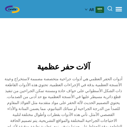
AR
آلات حفر عظمية
أدوات الحفر العظمي هي أدوات جراحية متخصصة مصممة لاستخراج وعينة
الأنسجة العظمية بدقة في الإجراءات العظمية. تحتوي هذه الأدوات القاطعة
ذات الشكل الأسطواني على حواف حادة ومسننة تمكن الجراحين من تنفيذ
قطع دائرية مسيطر عليها في الأنسجة العظمية مع حد أدنى من الصدمات.
يحتوي التصميم الحديث لآلة الحفر على مواد متقدمة مثل الفولاذ المقاوم
للصدأ من الدرجة الجراحية أو سبائك التيتانيوم، مما يضمن المتانة والأداء
القصصي الأمثل. تأتي هذه الأدوات بقطرات وأطوال مختلفة لتلبية
الاحتياجات الجراحية المختلفة والمواقع التشريحية. يتم تصميم الحافة
القاطعة بدقة للحفاظ على حدتها وتوفير نوى عظمية نظيفة ودقيقة لأغراض