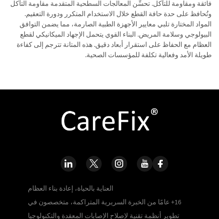
فائقة ومقاومة للتآكل. تحسِّن المعالجات السطحية المتقدمة مقاومة التآكل
وتُحافظ على حدة حافة القطع خلال الاستخدام المتكرر ودورة التعقيم.
المواد المختارة تلبي معايير الأجهزة الطبية الصارمة، مما يضمن التوافق
البيولوجي وسلامة المريض. البناء القوي يتحمل الإجهاد الميكانيكي لقطع
العظام مع الحفاظ على استقرار أبعاد دقيق. هذه المتانة تترجم إلى كفاءة
طويلة الأمد وفعالية تكلفة للمؤسسات الصحية.
العناية بالحياة، إعادة بناء العظام
16+ عامًا من الخبرة السريرية المتراكمة، متخصصون في
تطوير أنظمة تقنية لإصلاح الإصابات المعقدة والتكنولوجيا