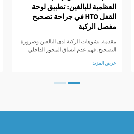
العظمية للبالغين: تطبيق لوحة
القفل HTO في جراحة تصحيح
مفصل الركبة
مقدمة: تشوهات الركبة لدى البالغين وضرورة
التصحيح. فهم عدم اتساق المحور الداخلي
(Varus) وعدم اتساق المحور الخارجي
عرض المزيد
(Valgus). التشوهان الرئيسيان اللذان يظهران
لدى البالغين هما عدم اتساق المحور الداخلي
وعدم اتساق المحور الخارجي. عندما يعاني
شخص ما من اتساق داخلي، تميل ركبتيه إلى
الانحناء...