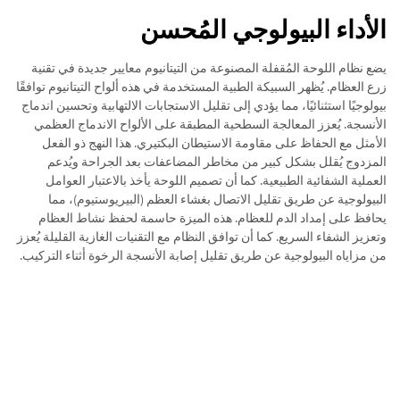
الأداء البيولوجي المُحسن
يضع نظام اللوحة المُقفلة المصنوعة من التيتانيوم معايير جديدة في تقنية
زرع العظام. يُظهر السبيكة الطبية المستخدمة في هذه ألواح التيتانيوم توافقًا
بيولوجيًا استثنائيًا، مما يؤدي إلى تقليل الاستجابات الالتهابية وتحسين اندماج
الأنسجة. يُعزز المعالجة السطحية المطبقة على الألواح الاندماج العظمي
الأمثل مع الحفاظ على مقاومة الاستيطان البكتيري. هذا النهج ذو الفعل
المزدوج يُقلل بشكل كبير من مخاطر المضاعفات بعد الجراحة ويُدعم
العملية الشفائية الطبيعية. كما أن تصميم اللوحة يأخذ بالاعتبار العوامل
البيولوجية عن طريق تقليل الاتصال بغشاء العظم (البيريوستيوم)، مما
يحافظ على إمداد الدم للعظام. هذه الميزة حاسمة لحفظ نشاط العظام
وتعزيز الشفاء السريع. كما أن توافق النظام مع التقنيات الغازية القليلة يُعزز
من مزاياه البيولوجية عن طريق تقليل إصابة الأنسجة الرخوة أثناء التركيب.