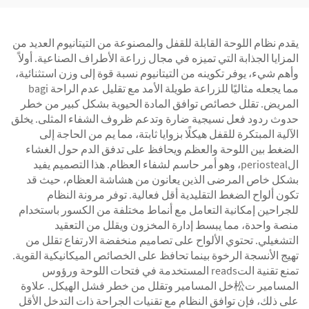
يقدم نظام اللوحة القابلة للقفل والمصنوعة من التيتانيوم العديد من
المزايا الجذابة التي تميزه في مجال زراعة الأطراف الصناعية. أولاً
وأهم شيء، يوفر تكوينه من التيتانيوم نسبة قوة إلى وزن استثنائية،
مما يجعله مثاليًا للزراعة طويلة الأمد مع تقليل عدم الراحة bagi
المريض. تقلل خصائص توافق المادة الحيوية بشكل كبير من خطر
حدوث ردود فعل نسيجية ضارة وتدعم ظروف الشفاء المثلى. يخلق
الآلية المبتكرة للقفل هيكلًا بزوايا ثابتة، مما يم من الحاجة إلى
الضغط بين اللوحة والعظم ويحافظ على تدفق الدم حول الغشاء
الperiosteal، وهو أمر حاسم لشفاء العظام. هذا التصميم يفيد
بشكل خاص المرضى الذين يعانون من هشاشة العظام، حيث قد
تكون ألواح الضغط التقليدية أقل فعالية. توفر مرونة النظام
للجراحين إمكانية التعامل مع أنماط مختلفة من الكسور باستخدام
منصة واحدة، مما يبسط إدارة المخزون ويقلل من التعقيد
التشغيلي. تحتوي الألواح على تصاميم منخفضة الارتفاع تقلل من
تهيج الأنسجة الرخوة بينما تحافظ على الخصائص الميكانيكية القوية.
تمنع تقنية التreads المستخدمة في فتحات اللوحة ورؤوس
المسامير ت松خل المسامير وتقلل من خطر فشل الهيكل. علاوة
على ذلك، فإن توافق النظام مع تقنيات الجراحة ذات التدخل الأقل