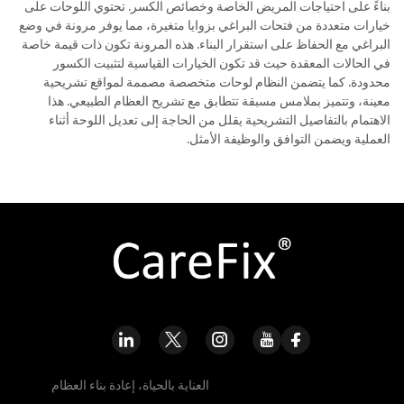
بناءً على احتياجات المريض الخاصة وخصائص الكسر. تحتوي اللوحات على
خيارات متعددة من فتحات البراغي بزوايا متغيرة، مما يوفر مرونة في وضع
البراغي مع الحفاظ على استقرار البناء. هذه المرونة تكون ذات قيمة خاصة
في الحالات المعقدة حيث قد تكون الخيارات القياسية لتثبيت الكسور
محدودة. كما يتضمن النظام لوحات متخصصة مصممة لمواقع تشريحية
معينة، وتتميز بملامس مسبقة تتطابق مع تشريح العظام الطبيعي. هذا
الاهتمام بالتفاصيل التشريحية يقلل من الحاجة إلى تعديل اللوحة أثناء
العملية ويضمن التوافق والوظيفة الأمثل.
العناية بالحياة، إعادة بناء العظام