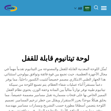
AR
لوحة تيتانيوم قابلة للقفل
تُمثّل اللوحة المعدنية القابلة للقفل والمصنوعة من التيتانيوم تقدماً مهماً في
مجال الأجهزة العظمية، حيث تجمع بين قوة فائقة وتوافق بيولوجي استثنائي.
هذا الجهاز الطبي الابتكاري مصمم خصيصاً لتثبيت الكسور داخلياً، مما يوفر
دعماً مستقراً أثناء عمليات شفاء العظام. يتم تصنيع اللوحة من سبيكة
تيتانيوم طبية توفر توازناً مثالياً بين المتانة وخفة الوزن. يحتوي نظام القفل
المميز الخاص بها على فتحات مسمارية تقبل مسامير مصممة خصيصاً، مما
يخلق هيكلًا موحدًا يعزز الاستقرار ويقلل من خطر ترخيم المسامير. تصميم
اللوحة يتضمن أسطحًا مطورة حسب التشريح ومسارات مسامير مهندسة
بدقة، مما يضمن التوافق الأمثل والوظيفة المثلى في مواقع تشريحية