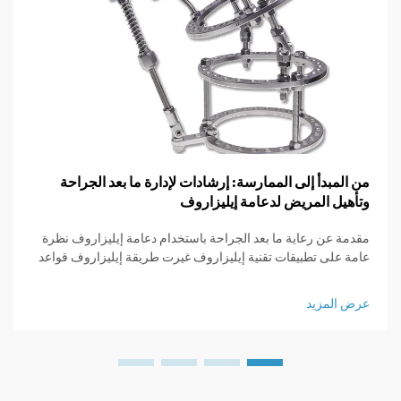
من المبدأ إلى الممارسة: إرشادات لإدارة ما بعد الجراحة
وتأهيل المريض لدعامة إيليزاروف
مقدمة عن رعاية ما بعد الجراحة باستخدام دعامة إيليزاروف نظرة
عامة على تطبيقات تقنية إيليزاروف غيرت طريقة إيليزاروف قواعد
اللعبة بالنسبة للأطباء الجراحين العظام لأنها قدمت وسائل لزيادة
طول العظام، واستقرار المناطق المكسورة، وتصحيح التشوهات
عرض المزيد
التي...