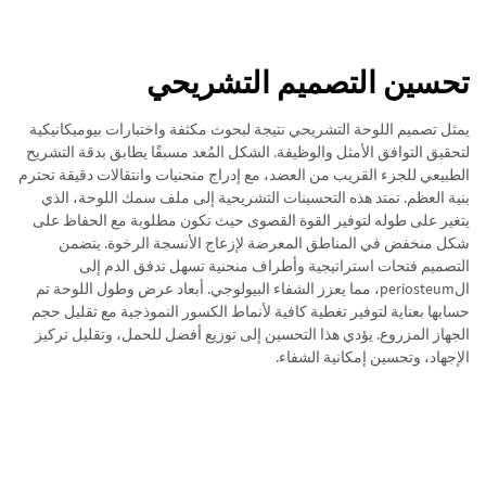
تحسين التصميم التشريحي
يمثل تصميم اللوحة التشريحي نتيجة لبحوث مكثفة واختبارات بيوميكانيكية
لتحقيق التوافق الأمثل والوظيفة. الشكل المُعد مسبقًا يطابق بدقة التشريح
الطبيعي للجزء القريب من العضد، مع إدراج منحنيات وانتقالات دقيقة تحترم
بنية العظم. تمتد هذه التحسينات التشريحية إلى ملف سمك اللوحة، الذي
يتغير على طوله لتوفير القوة القصوى حيث تكون مطلوبة مع الحفاظ على
شكل منخفض في المناطق المعرضة لإزعاج الأنسجة الرخوة. يتضمن
التصميم فتحات استراتيجية وأطراف منحنية تسهل تدفق الدم إلى
الperiosteum، مما يعزز الشفاء البيولوجي. أبعاد عرض وطول اللوحة تم
حسابها بعناية لتوفير تغطية كافية لأنماط الكسور النموذجية مع تقليل حجم
الجهاز المزروع. يؤدي هذا التحسين إلى توزيع أفضل للحمل، وتقليل تركيز
الإجهاد، وتحسين إمكانية الشفاء.