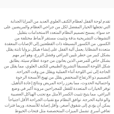
تقدم لوحة القفل لعظام الكتف العلوي العديد من المزايا الجذابة
التي تجعلها الخيار المفضل لكل من جراحي العظام والمريضين على
حد سواء. يسمح تصميم النظام المتعدد الاستخدامات بتقليل
التشوهات التشريحية بدقة وتثبيت مستقر لأنماط مختلفة من
الكسور، من الكسور البسيطة ذات القطعتين إلى الإصابات المعقدة
متعددة الشظايا. يعمل آلية القفل على إنشاء هيكل بزوايا ثابتة يقلل
بشكل كبير من خطر تليين البراغي وفشل الزرع، وهو أمر مهم
بشكل خاص للمرضى الذين يعانون من جودة عظام سيئة. يطابق
شكل اللوحة المسبقاً التشريح الطبيعي للكتف العلوي، مما يقلل من
الحاجة إلى ثني اللوحة أثناء العملية ويقلل من وقت الجراحة.
التصميم ذو الارتفاع المنخفض يقلل من تهيج الأنسجة الرخوة
واحتمالية الحدوث، مما يعزز راحة المريض ونتائج إعادة التأهيل.
توفر الخيارات المتعددة للقفل للمجراحين مرونة أكبر في وضع
البراغي، مما يتيح تثبيت الكسر الأمثل مع تجنب الهياكل العصبية
والوعائية الحرجة. توافق النظام مع تقنيات الجراحة الأقل اجتياحاً
يمكن أن يؤدي إلى شقوق أصغر، وأقل إصابة للأنسجة، وربما فترات
تعافي أسرع. تشمل الميزات المتخصصة مثل فتحات الخيوط