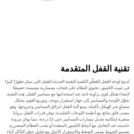
تقنية القفل المتقدمة
تُدمج لوحة القفل للعَظْمِ الكتفية التقنية الحديثة للقفل التي تمثل تطورًا كبيرًا
في تثبيت الكسور. تحتوي النظام على فتحات مسمارية مصممة خصيصًا
لإنشاء هيكل قوي بزاوية ثابتة عند استخدامها مع مسامير القفل. هذه التقنية
تحوّل اللوحة والمسامير إلى جهاز استقرار موحد، وتوزيع القوى بشكل
متساوٍ عبر الهيكل بأكمله. يمنع آلية القفل انزلاق المسامير وخروجها، وهو
مصدر قلق شائع مع أنظمة اللوحات التقليدية. توفر قدرات القفل بزوايا
متغيرة إمكانية تعديل مسارات المسامير حتى 15 درجة، مما يوفر مرونة
حاسمة عند التعامل مع أنماط الكسور المعقدة أو تجنب العظام المتضررة.
تصميم الخيوط يضمن الضغط والاستقرار الأمثل مع تقليل خطر التآكل أثناء