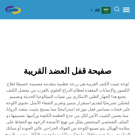
AR
صفيحة قفل العضد القريبة
لوحة تثبيت الكتف القريبة هي زرعة عظمية متقدمة مصممة خصيصًا لعلاج
الكسور والإصابات المعقدة لعظام الذراع العلوي بالقرب من مفصل الكتف.
يجمع هذا الجهاز الطبي الابتكاري بين تقنيات الميتالوجيا الحديثة وتصميم
مُحسَّن تشريحيًا لتقديم استقرار متميز وتعزيز الشفاء الأمثل. تحتوي اللوحة
على فتحات مسامير قفل موزعة استراتيجيًا مما يسمح بتثبيت متعدد الزوايا،
مما يضمن التثبيت الآمن لكل من جذع العظمة الكتفية ورأسها. تصميمها ذو
الملف الشخصي المنخفض يقلل من تهيج الأنسجة الرخوة مع الحفاظ على
سلامة الهيكل. يتم تصنيع اللوحة من الفولاذ الجراحي عالي الجودة أو سبائك
التيتانيوم، مما يقدم توافقًا بيولوجيًا ممتازًا وممانعة ضد التآكل. تتضمن النسخ