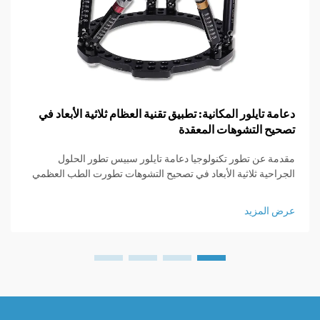
دعامة تايلور المكانية: تطبيق تقنية العظام ثلاثية الأبعاد في
تصحيح التشوهات المعقدة
مقدمة عن تطور تكنولوجيا دعامة تايلور سبيس تطور الحلول
الجراحية ثلاثية الأبعاد في تصحيح التشوهات تطورت الطب العظمي
بشكل كبير منذ الأيام التي كانت تعني فيها الجراحة شقوقاً كبيرةً
وعدم التحكم الكبير في النتائج. في الماضي...
عرض المزيد