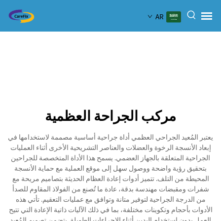
AR
مركب الجراحة العظمية
يعتبر المُعيد الجراحي العظمي أداة جراحية أساسية مصممة لاستخدامها في
إبعاد الأنسجة الرخوة والعضلات والعناصر التشريحية الأخرى أثناء العمليات
الجراحية المتعلقة بالجهاز العضمي. يسمح هذا الأداة المتخصصة للجراحين
بتحقيق رؤية واضحة ووصول سهل إلى موقع العملية مع حماية الأنسجة
المحيطة من التلف. تتميز أدوات إعادة العظام الحديثة بتصاميم مريحة مع
شفرات ومقبضات مهندسة بدقة، عادة ما تُصنع من الفولاذ المقاوم للصدأ
من الدرجة الجراحية لتوفير متانة وتوافق مع عمليات التعقيم. تأتي هذه
الأدوات بأحجام وتكوينات مختلفة، بما في ذلك الآليات ذاتية الإعادة التي تتيح
العمل بدون استخدام اليدين أثناء الإجراءات الطويلة. يتضمن تصميم المُعيد