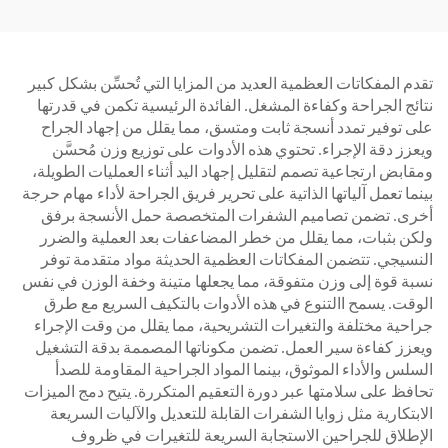
تقدم المفكاتات العظمية العديد من المزايا التي تُحسِّن بشكل كبير
نتائج الجراحة وكفاءة المشغل. الفائدة الرئيسية تكمن في قدرتها
على توفير تمدد أنسجة ثابت ومتسق، مما يقلل من إجهاد الجراح
ويعزز دقة الإجراء. تحتوي هذه الأدوات على توزيع وزن مُحسَّن
ومقابض ارتجاعية تصمم لتقليل إجهاد اليد أثناء العمليات الطويلة،
بينما تعمل آلياتها الذاتية على تحرير فريق الجراحة لأداء مهام حرجة
أخرى. تضمن تصاميم الشفرات المتخصصة حمل الأنسجة برفق
ولكن بثبات، مما يقلل من خطر المضاعفات بعد العملية والضرر
النسيجي. تتضمن المفكاتات العظمية الحديثة مواد متقدمة توفر
نسبة قوة إلى وزن متفوقة، مما يجعلها متينة وخفة الوزن في نفس
الوقت. يسمح االتنوع في هذه الأدوات بالتكيف السريع مع طرق
جراحية مختلفة والتغيرات التشريحية، مما يقلل من وقت الإجراء
ويعزز كفاءة سير العمل. تضمن مكوناتها المصممة بدقة التشغيل
السلس والأداء الموثوق، بينما المواد الجراحية المقاومة للصدأ
تحافظ على سلامتها عبر دورة التعقيم المتكررة. يتيح دمج الميزات
الابتكارية مثل زوايا الشفرات القابلة للتعديل والآليات السريعة
الإطلاق للجراحين الاستجابة السريعة للتغيرات في ظروف