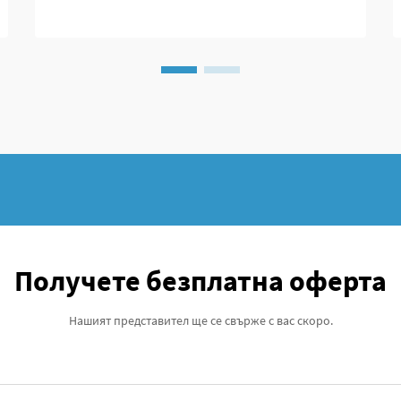
скелетни разстройства при децата
Забелязахме реален скок в броя на
децата, получили диагноза с мускулно-
скелетни проблеми през последното
десетилетие или около това време.
Заболявания като ...
Получете безплатна оферта
Нашият представител ще се свърже с вас скоро.