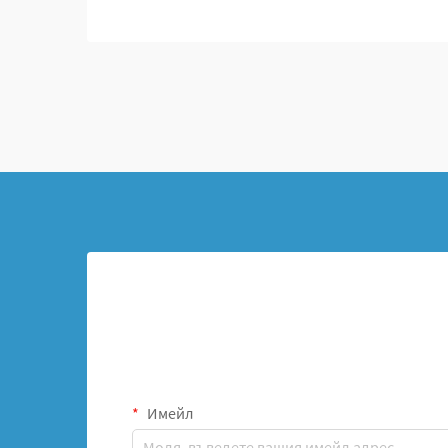
Ортопедичната медицина се е развила
драматично от дните, когато операцията
означаваше големи разрези и малък
контрол върху резултатите. В онези дн...
Имейл