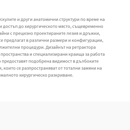
скулите и други анатомични структури по време на
и достъп до хирургическото място, същевременно
айни с прецизно проектираните лезия и дръжки,
се предлагат в различни размери и конфигурации,
ължителни процедури. Дизайнът на ретрактора
 пространства и специализирани краища за работа
то предоставят подобрена видимост в дълбоките
 които се разпространяват от тотални замяни на
ималното хирургическо разкриване.