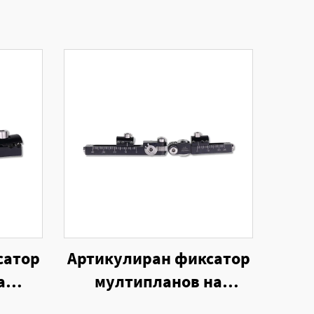
сатор
Артикулиран фиксатор
а
мултипланов на
ншен
единостранен външен