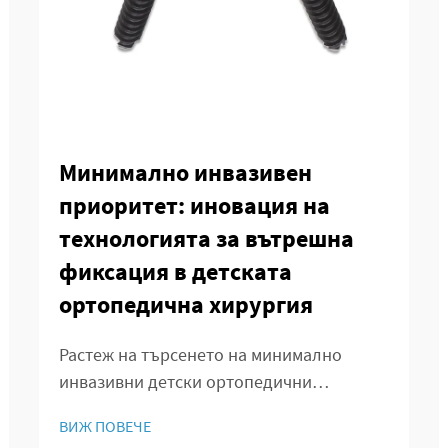
Минимално инвазивен
приоритет: иновация на
технологията за вътрешна
фиксация в детската
ортопедична хирургия
Растеж на търсенето на минимално
инвазивни детски ортопедични
операции Поради увеличаване на
ВИЖ ПОВЕЧЕ
разпространеността на мускулно-