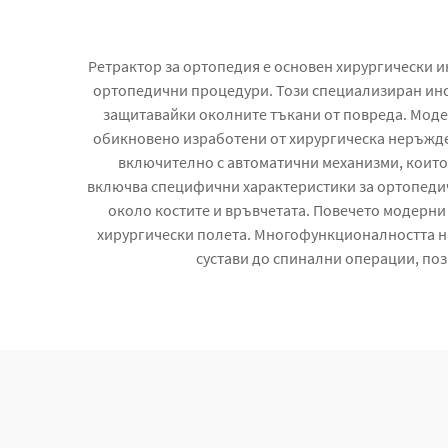
Ретрактор за ортопедия е основен хирургически и
ортопедични процедури. Този специализиран инс
защитавайки околните тъкани от повреда. Моде
обикновено изработени от хирургическа неръждей
включително с автоматични механизми, които
включва специфични характеристики за ортопедич
около костите и връвчетата. Повечето модерни
хирургически полета. Многофункционалността на
сустави до спинални операции, по