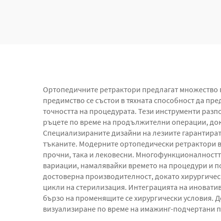
фиксатор
Ортопедичните ретрактори предлагат множество п
предимство се състои в тяхната способност да пр
точността на процедурата. Тези инструменти раз
ръцете по време на продължителни операции, док
Специализираните дизайни на лезиите гарантират
тъканите. Модерните ортопедически ретрактори в
прочни, така и лековесни. Многофункционалностт
вариации, намалявайки времето на процедури и п
достоверна производителност, докато хирургическ
цикли на стерилизация. Интеграцията на иновати
бързо на променящите се хирургически условия. 
визуализиране по време на имажинг-подчертани п