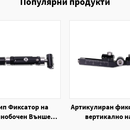
Популярни продукти
ип Фиксатор на
Артикулиран фик
инобочен Външен
вертикално н
Фиксатор
единостранен въ