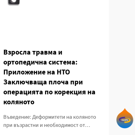
Взросла травма и
При
ортопедична система:
ме
Приложение на HTO
пр
Заключваща плоча при
лу
операцията по корекция на
Въве
коляното
гръб
Забо
Въведение: Деформитети на коляното
ВИЖ 
създ
при възрастни и необходимост от
за з
корекция Разбиране на варусното и