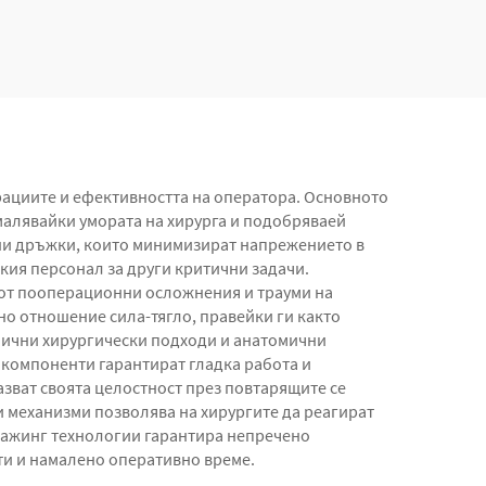
фиксатор
рациите и ефективността на оператора. Основното
амалявайки умората на хирурга и подобряваей
чни дръжки, които минимизират напрежението в
ия персонал за други критични задачи.
 от пооперационни осложнения и трауми на
о отношение сила-тягло, правейки ги както
лични хирургически подходи и анатомични
компоненти гарантират гладка работа и
зват своята целостност през повтарящите се
 механизми позволява на хирургите да реагират
мажинг технологии гарантира непречено
ти и намалено оперативно време.