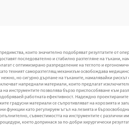
фиксатор
редимства, които значително подобряват резултатите от опе
едоставят последователно и стабилно разтегляне на тъкани, н
полагат с оптимизирано разпределение на теглото и ергономи
ато техният саморазтеглящ механизъм освобождава медицинск
 нежно, но сигурно дърпане на тъканите, намалявайки рискът
ключват напреднали материали, които предлагат изключителн
а на инструментите позволява бързо приспособяване към раз
одобряваей работната ефективност. Надеждно проектираните 
ите градусни материали се съпротивляват на корозията и запа
вни функции като регулируем ъгъл на лезията и бързосвободни
Допълнително, съвместимостта на инструментите с различни и
роцедури, което допринася за по-добри хирургически резулта