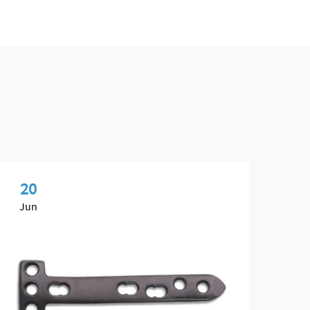
20
2
Jun
Ju