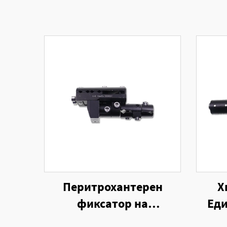
Перитрохантерен
Х
фиксатор на
Ед
едностранен външен