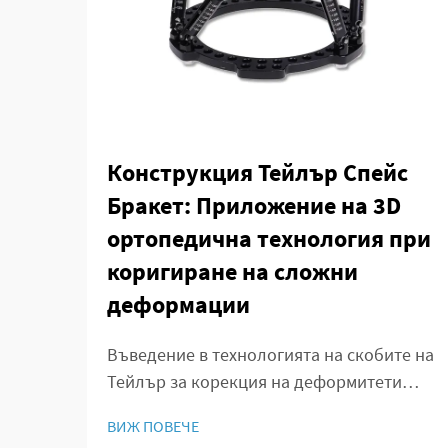
Конструкция Тейлър Спейс
Бракет: Приложение на 3D
ортопедична технология при
коригиране на сложни
деформации
Въведение в технологията на скобите на
Тейлър за корекция на деформитети
Еволюция на 3D ортопедичните решения
ВИЖ ПОВЕЧЕ
в корекцията на деформитети