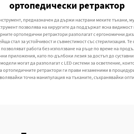
ортопедически ретрактор
нструмент, предназначен да държи настрани меките тъкани, му
трумент позволява на хирургите да поддържат ясна видимост 
рните ортопедични ретрактори разполагат с ергономични диз
ща стал за устойчивост и съвместимост със стерилизация. Те 
 позволяват работа без използване на ръце по време на прод
ни приложения, като по-дълбоки лезия за достъп до суставни
 модели могат да разполагат с LED системи за осветление, кои
 ортопедичните ретрактори ги прави незаменими в процедури,
зволявайки точна манипулация на тъканите, съхранявайки опт