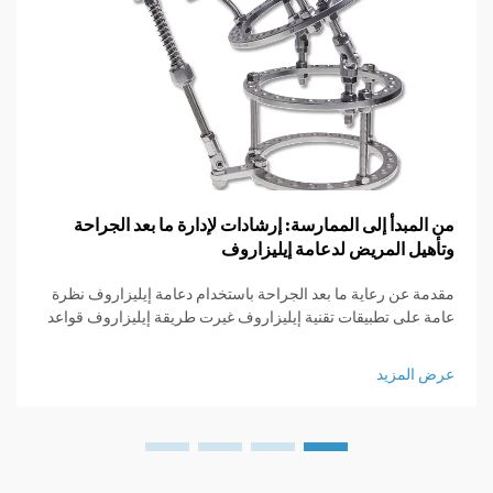
من المبدأ إلى الممارسة: إرشادات لإدارة ما بعد الجراحة
وتأهيل المريض لدعامة إيليزاروف
مقدمة عن رعاية ما بعد الجراحة باستخدام دعامة إيليزاروف نظرة
عامة على تطبيقات تقنية إيليزاروف غيرت طريقة إيليزاروف قواعد
اللعبة بالنسبة للأطباء الجراحين العظام لأنها قدمت وسائل لزيادة
طول العظام، واستقرار المناطق المكسورة، وتصحيح التشوهات
عرض المزيد
التي...