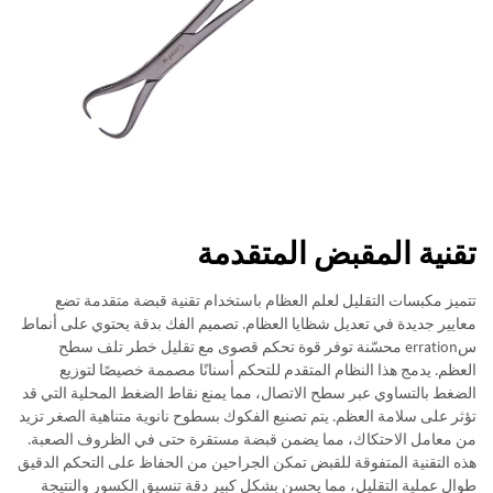
تقنية المقبض المتقدمة
تتميز مكبسات التقليل لعلم العظام باستخدام تقنية قبضة متقدمة تضع
معايير جديدة في تعديل شظايا العظام. تصميم الفك بدقة يحتوي على أنماط
سerration محسّنة توفر قوة تحكم قصوى مع تقليل خطر تلف سطح
العظم. يدمج هذا النظام المتقدم للتحكم أسنانًا مصممة خصيصًا لتوزيع
الضغط بالتساوي عبر سطح الاتصال، مما يمنع نقاط الضغط المحلية التي قد
تؤثر على سلامة العظم. يتم تصنيع الفكوك بسطوح نانوية متناهية الصغر تزيد
من معامل الاحتكاك، مما يضمن قبضة مستقرة حتى في الظروف الصعبة.
هذه التقنية المتفوقة للقبض تمكن الجراحين من الحفاظ على التحكم الدقيق
طوال عملية التقليل، مما يحسن بشكل كبير دقة تنسيق الكسور والنتيجة