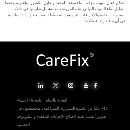
بشكل فعال لتثبيت مؤقت أثناء وضع اللوحة، وتقليل الكسور مباشرة، وحفظ
التقليل أثناء التثبيت النهائي. هذه المرونة تمتد لتشمل تطبيقها في حالات
الصدمات الحادة والإجراءات الترميمية المخططة، مما يجعلها أداة أساسية
في أي بيئة جراحية مَعْدِيَة.
العناية بالحياة، إعادة بناء العظام
16+ عامًا من الخبرة السريرية المتراكمة، متخصصون في
تطوير أنظمة تقنية لإصلاح الإصابات المعقدة والتكنولوجيا
العظمية