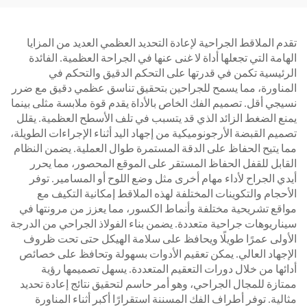
تقدم الملاقط الجراحية لإعادة التحديد العظمي العديد من المزايا
الهامة التي تجعلها أداة لا غنى عنها في الجراحة العظمية. الفائدة
الرئيسية تكمن في قدرتها على التحكم الدقيق والتحكم في
المناورة، مما يسمح للجراحين بتحقيق تناسق عظمي دقيق مع ضرر
نسيجي أقل. تصميم الفك الخاص بالأداة يقدم قوة ملابسة مثلى بينما
يمنع الضغط الزائد الذي قد يتسبب في تلف الأسطح العظمية. يقلل
تصميم القبضة الأرجونوميكية من إجهاد اليد أثناء الإجراءات الطويلة،
مما يتيح الحفاظ على الدقة المستمرة طوال العملية. يضمن النظام
القابل للقفل الحفاظ المستقر على الموقع المحصور، مما يحرر
أيدي الجراح لأداء مهام أخرى مثل وضع اللوح أو المسامير. توفر
الأحجام والتكوينات المختلفة لهذه الملاقط إمكانية التكيف مع
مواقع تشريحية مختلفة وأنماط الكسور، مما يعزز من مرونتها في
سيناريوهات جراحية متعددة. يضمن بناء الفولاذ الجراحي من الدرجة
الأولى عمرًا طويلًا ويحافظ على سلامة الهيكل حتى تحت ظروف
الإجهاد العالي. يمكن تعقيم الأدوات بسهولة وتحافظ على خصائص
أدائها من خلال دورات التعقيم المتعددة. يسهل تصميمها رؤية
ممتازة للمجال الجراحي، وهو أمر حاسم لتحقيق نتائج إعادة تحديد
مثالية. توفر أطراف الفك المسننة استقرارًا أكبر أثناء المناورة