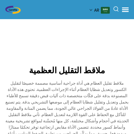
AR
ملاقط التقليل العظمية
ملاقط تقليل العظام هي أداة جراحية أساسية مصممة خصيصًا لتقليل
الكسور وتعديل شظايا العظام أثناء الإجراءات العظمية. تحتوي هذه الأداة
المصنوعة بدقة على فكّات متخصصة ذات آليات قبض دقيقة تسمح للأطباء
بحمل وتعديل وتقليل شظايا العظام إلى موضعها التشريحي بدقة. يتم تصنيع
الأداة عادةً من الفولاذ الجراحي عالي الجودة، مما يضمن المتانة والمقاومة
للتآكل مع الحفاظ على القوة اللازمة لتعديل العظام. تأتي ملاقط التقليل
الحديثة في أحجام وأشكال مختلفة، كل منها مُحسَّنة لمواقع تشريحية معينة
وأنماط كسور محددة. تتضمن الأداة مقابض ارتجاعية توفر تحكمًا ممتازًا
وردود فعل حسية، مما يمكّن الجراحين من تطبيق الضغط المناسب أثناء