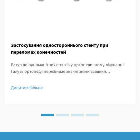
Застосування одностороннього стенту при
переломах конечностей
Вступ до одноманітних стентів у ортопедичному лікуванні
Галузь ортопедії переживає значні зміни завдяки
одноманітним стентам, які пропонують нові підходи до
лікування переломів кісток. Багато десятиліть лікарі в
Дивитися більше
основному використовували зовнішню фіксацію де...