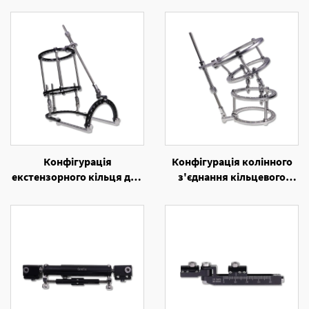
Конфігурація
Конфігурація колінного
екстензорного кільця для
з'єднання кільцевого
лікування еквинуса та
зовнішнього фіксаля
фузії голеностопа