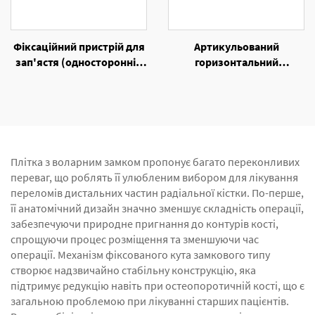
Фіксаційний пристрій для
Артикульований
зап'ястя (односторонній
горизонтальний
зовнішній фіксаційний
фіксаційний пристрій
пристрій)
унілатерального
зовнішнього фіксаційного
пристрою
Плітка з воларним замком пропонує багато переконливих
переваг, що роблять її улюбленим вибором для лікування
переломів дистальних частин радіальної кістки. По-перше,
її анатомічний дизайн значно зменшує складність операції,
забезпечуючи природне пригнання до контурів кості,
спрощуючи процес розміщення та зменшуючи час
операції. Механізм фіксованого кута замкового типу
створює надзвичайно стабільну конструкцію, яка
підтримує редукцію навіть при остеопоротичній кості, що є
загальною проблемою при лікуванні старших пацієнтів.