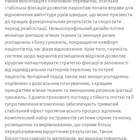
Рання мобілізація є ключовою перевагою, оскільки
стабільна фіксація дозволяє пацієнтам почати вправи для
відновлення амплітуди рухів швидше, що може призвести
до кращих функціональних результатів та скоротити
період реабілітації. Низькопрофільний дизайн плітки
мінімізує іритацію м'яких тканин та зменшує ризик
ускладнень з боку сухожиль, покращуючи комфорт
пацієнтів під час фази відновлення. Крім того, гнучкість
системи щодо варіантів розміщення відрізків дозволяє
хірургам налаштовувати стратегію фіксації в залежності
від індивідуальних паттернів перелому та потреб
пацієнтів. Воларний підхід також має менше ускладнень
порівняно з дорсальним плосуванням, з кращим
прикриттям м'яких тканин та зменшеним ризиком іритації
сухожиль. З довгострокового погляду, стійкість плітки та її
супротивлення втомленню забезпечують тривалий
стабільний ефект протягом всього процесу зцілення.
Комплексний набір інструментів системи сприяє точному
розміщенню та вирівнюванню, що сприяє більш
передбачуваним хірургічним результатам. Також
біологічна сумісність матеріалів, які використовуються,