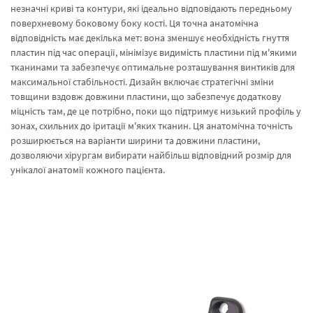
незначні криві та контури, які ідеально відповідають передньому
поверхневому боковому боку кості. Ця точна анатомічна
відповідність має декілька мет: вона зменшує необхідність гнуття
пластин під час операції, мінімізує видимість пластини під м'якими
тканинами та забезпечує оптимальне розташування винтиків для
максимальної стабільності. Дизайн включає стратегічні зміни
товщини вздовж довжини пластини, що забезпечує додаткову
міцність там, де це потрібно, поки що підтримує низький профіль у
зонах, схильних до іритації м'яких тканин. Ця анатомічна точність
розширюється на варіанти ширини та довжини пластини,
дозволяючи хірургам вибирати найбільш відповідний розмір для
унікалої анатомії кожного пацієнта.