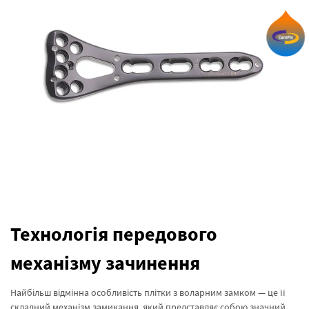
Технологія передового
механізму зачинення
Найбільш відмінна особливість плітки з воларним замком — це її
складний механізм замикання, який представляє собою значний