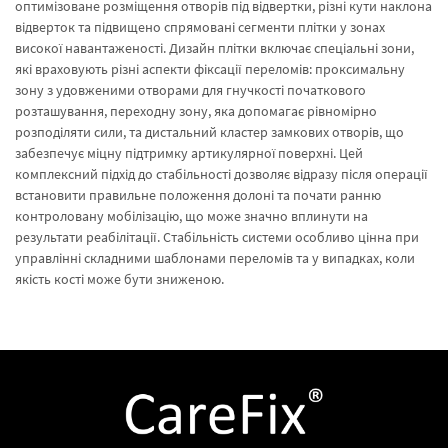
оптимізоване розміщення отворів під відвертки, різні кути наклона
відверток та підвищено спрямовані сегменти плітки у зонах
високої навантаженості. Дизайн плітки включає спеціальні зони,
які враховують різні аспекти фіксації переломів: проксимальну
зону з удовженими отворами для гнучкості початкового
розташування, переходну зону, яка допомагає рівномірно
розподіляти сили, та дистальний кластер замкових отворів, що
забезпечує міцну підтримку артикулярної поверхні. Цей
комплексний підхід до стабільності дозволяє відразу після операції
встановити правильне положення долоні та почати ранню
контроловану мобілізацію, що може значно вплинути на
результати реабілітації. Стабільність системи особливо цінна при
управлінні складними шаблонами переломів та у випадках, коли
якість кості може бути зниженою.