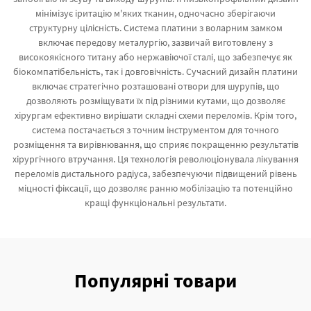
мінімізує іритацію м'яких тканин, одночасно зберігаючи
структурну цілісність. Система платини з воларним замком
включає передову металургію, зазвичай виготовлену з
високоякісного титану або нержавіючої сталі, що забезпечує як
біокомпатібельність, так і довговічність. Сучасний дизайн платини
включає стратегічно розташовані отвори для шурупів, що
дозволяють розміщувати їх під різними кутами, що дозволяє
хірургам ефективно вирішати складні схеми переломів. Крім того,
система постачається з точним інструментом для точного
розміщення та вирівнювання, що сприяє покращенню результатів
хірургічного втручання. Ця технологія революціонувала лікування
переломів дистального радіуса, забезпечуючи підвищений рівень
міцності фіксації, що дозволяє ранню мобілізацію та потенційно
кращі функціональні результати.
Популярні товари