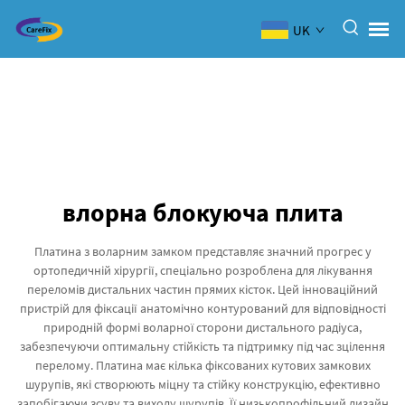
UK
влорна блокуюча плита
Платина з воларним замком представляє значний прогрес у
ортопедичній хірургії, спеціально розроблена для лікування
переломів дистальних частин прямих кісток. Цей інноваційний
пристрій для фіксації анатомічно контурований для відповідності
природній формі воларної сторони дистального радіуса,
забезпечуючи оптимальну стійкість та підтримку під час зцілення
перелому. Платина має кілька фіксованих кутових замкових
шурупів, які створюють міцну та стійку конструкцію, ефективно
запобігаючи зсуву та виходу шурупів. Її низькопрофільний дизайн