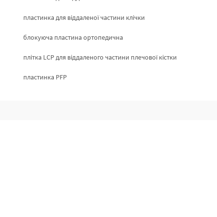
пластинка для віддаленої частини клічки
блокуюча пластина ортопедична
плітка LCP для віддаленого частини плечової кістки
пластинка PFP