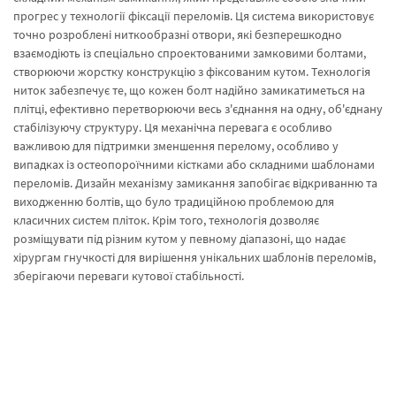
прогрес у технології фіксації переломів. Ця система використовує
точно розроблені ниткообразні отвори, які безперешкодно
взаємодіють із спеціально спроектованими замковими болтами,
створюючи жорстку конструкцію з фіксованим кутом. Технологія
ниток забезпечує те, що кожен болт надійно замикатиметься на
плітці, ефективно перетворюючи весь з'єднання на одну, об'єднану
стабілізуючу структуру. Ця механічна перевага є особливо
важливою для підтримки зменшення перелому, особливо у
випадках із остеопороїчними кістками або складними шаблонами
переломів. Дизайн механізму замикання запобігає відкриванню та
виходженню болтів, що було традиційною проблемою для
класичних систем пліток. Крім того, технологія дозволяє
розміщувати під різним кутом у певному діапазоні, що надає
хірургам гнучкості для вирішення унікальних шаблонів переломів,
зберігаючи переваги кутової стабільності.