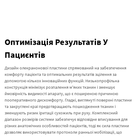
Оптимізація Результатів У
Пациєнтів
Дизайн олекранонової пластини спрямований на забезпечення
комфорту пацієнта та оптимальних результатів зцілення за
допомогою кількох інноваційних функцій. Низькопрофільна
конструкція мінімізує розпалення м'яких тканин і зменшує
ймовірність видимості апарату, що є поширеною причиною
пооперативного дискомфорту. Гладкі, виглянуті поверхні пластини
та закруглені краї предотвращають пошкодження тканин і
зменшують ризик іритації сухожиль при руху. Комплексний
діапазон розмірів системи забезпечує відповідне вписування для
різних анатомічних особливостей пацієнтів, тоді як сила пластини
дозволяє використовувати протоколи ранньої мобілізації, що