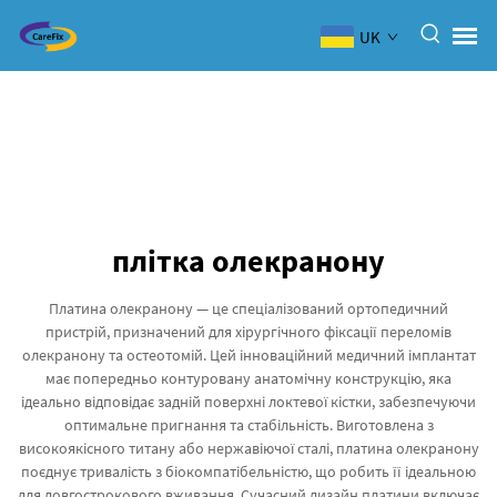
UK
плітка олекранону
Платина олекранону — це спеціалізований ортопедичний
пристрій, призначений для хірургічного фіксації переломів
олекранону та остеотомій. Цей інноваційний медичний імплантат
має попередньо контуровану анатомічну конструкцію, яка
ідеально відповідає задній поверхні локтевої кістки, забезпечуючи
оптимальне пригнання та стабільність. Виготовлена з
високоякісного титану або нержавіючої сталі, платина олекранону
поєднує тривалість з біокомпатібельністю, що робить її ідеальною
для довгострокового вживання. Сучасний дизайн платини включає