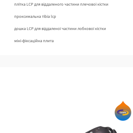
плітка LCP для віддаленого частини плечової кістки
проксимальна тibia lcp
дошка LCP для віддаленої частини лобкової кістки
міні-фіксаційна плита