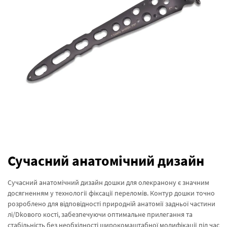
Сучасний анатомічний дизайн
Сучасний анатомічний дизайн дошки для олекранону є значним
досягненням у технології фіксації переломів. Контур дошки точно
розроблено для відповідності природній анатомії задньої частини
лі/Dkового кості, забезпечуючи оптимальне прилегання та
стабільність без необхідності широкомаштабної модифікації під час