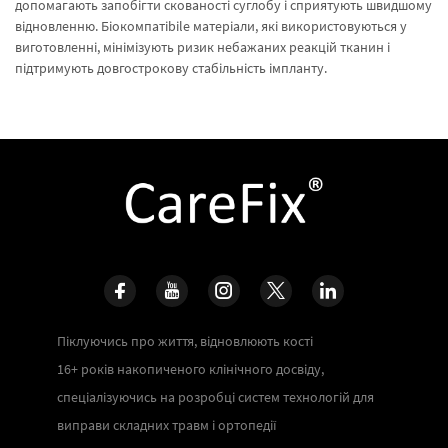
допомагають запобігти скованості суглобу і сприятують швидшому
відновленню. Біокомпатibile матеріали, які використовуються у
виготовленні, мінімізують ризик небажаних реакцій тканин і
підтримують довгострокову стабільність імпланту.
Піклуючись про життя, відновлюють кості
16+ років накопиченого клінічного досвіду,
спеціалізуючись на розробці систем технологій для
виправи складних травм і ортопедії