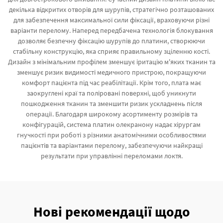
декілька відкритих отворів для шурупів, стратегічно розташованих
для забезпечення максимальної сили фіксації, враховуючи різні
варіанти перелому. Наперед передбачена технологія блокування
дозволяє безпечну фіксацію шурупів до платини, створюючи
стабільну конструкцію, яка сприяє правильному зціленню кості.
Дизайн з мінімальним профілем зменшує іритацію м'яких тканин та
зменшує ризик видимості медичного пристрою, покращуючи
комфорт пацієнта під час реабілітації. Крім того, плата має
заокруглені краї та поліровані поверхні, щоб уникнути
пошкодження тканин та зменшити ризик ускладнень після
операції. Благодаря широкому асортименту розмірів та
конфігурацій, система платин олекранону надає хірургам
гнучкості при роботі з різними анатомічними особливостями
пацієнтів та варіантами перелому, забезпечуючи найкращі
результати при управлінні переломами локтя.
Нові рекомендації щодо