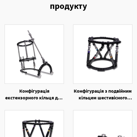
продукту
Конфігурація
Конфігурація з подвійним
екстензорного кільця для
кільцем шестивісного
лікування еквинуса та
кільцевого
фузії голеностопа
екстернального
фіксаційного пристрою