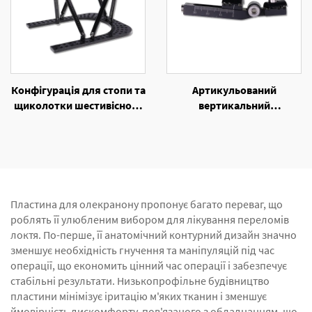
Конфігурація для стопи та
Артикульований
щиколотки шестивісного
вертикальний
кільцевого
фіксаційний пристрій
екстернального
унілатерального
фіксаційного пристрою
зовнішнього фіксаційного
пристрою
Пластина для олекранону пропонує багато переваг, що
роблять її улюбленим вибором для лікування переломів
локтя. По-перше, її анатомічний контурний дизайн значно
зменшує необхідність гнучення та маніпуляцій під час
операції, що економить цінний час операції і забезпечує
стабільні результати. Низькопрофільне будівництво
пластини мінімізує іритацію м'яких тканин і зменшує
ймовірність дискомфорту, пов'язаного з обладнанням, що