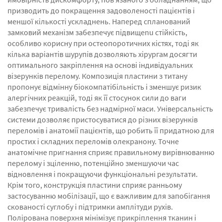
призводить до покращення задоволеності пацієнтів і
меншої кількості ускладнень. Наперед спланований
замковий механізм забезпечує підвищenu стійкість,
особливо корисну при остеопоротичних кістях, тоді як
кілька варіантів шурупів дозволяють хірургам досягти
оптимального закріплення на основі індивідуальних
візерунків перелому. Композиція пластини з титану
пропонує відмінну біокомпатібільність і зменшує ризик
алергічних реакцій, тоді як її стосунок сили до ваги
забезпечує тривалість без надмірної маси. Універсальність
системи дозволяє пристосуватися до різних візерунків
переломів і анатомії пацієнтів, що робить її придатною для
простих і складних переломів олекранону. Точне
анатомічне пригнання сприяє правильному вирівнюванню
перелому і зціленню, потенційно зменшуючи час
відновлення і покращуючи функціональні результати.
Крім того, конструкція пластини сприяє ранньому
застосуванню мобілізації, що є важливим для запобігання
скованості суглобу і підтримки амплітуди рухів.
Полірована поверхня мінімізує прикріплення тканин і