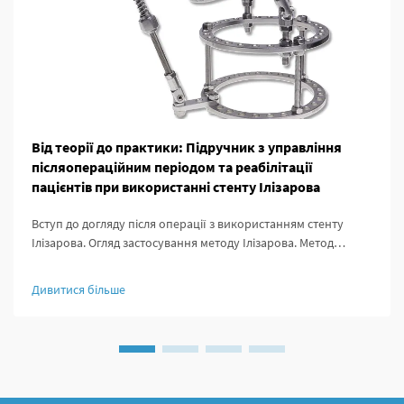
Від теорії до практики: Підручник з управління
післяопераційним періодом та реабілітації
пацієнтів при використанні стенту Ілізарова
Вступ до догляду після операції з використанням стенту
Ілізарова. Огляд застосування методу Ілізарова. Метод
Ілізарова суттєво змінив ортопедичну хірургію, адже дав
можливість здійснювати подовження кісток, стабілізацію
Дивитися більше
уражених ділянок та виправлення деформацій, які раніше
були важкими для лікування.