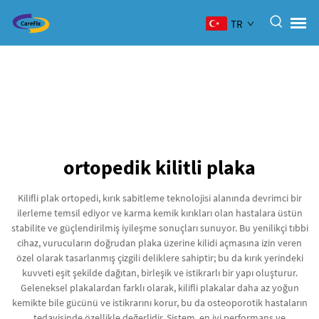
TR
ortopedik kilitli plaka
Kilifli plak ortopedi, kırık sabitleme teknolojisi alanında devrimci bir
ilerleme temsil ediyor ve karma kemik kırıkları olan hastalara üstün
stabilite ve güçlendirilmiş iyileşme sonuçları sunuyor. Bu yenilikçi tıbbi
cihaz, vurucuların doğrudan plaka üzerine kilidi açmasına izin veren
özel olarak tasarlanmış çizgili deliklere sahiptir; bu da kırık yerindeki
kuvveti eşit şekilde dağıtan, birleşik ve istikrarlı bir yapı oluşturur.
Geleneksel plakalardan farklı olarak, kilifli plakalar daha az yoğun
kemikte bile gücünü ve istikrarını korur, bu da osteoporotik hastaların
tedavisinde özellikle değerlidir. Sistem, en iyi performans ve