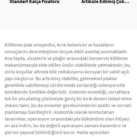
Standart Kalça Fixatörü
Artiküle Edilmiş Çok
Düzlemli Fixatör
Kilitleme plak ortopedisi, kırık tedavisini ve hastaların
sonuçlarını devrimleştiren birçok etkili avantaj sunmaktadır.
Ana fayda, visselerin ve plağın arasındaki benzersiz kilitleme
mekanizmasıyla elde edilen üstün stabilitede yatmaktadır; bu,
zorlu koşullar altında bile reduksiyonu koruyan bir sabit-açılı
yapı oluşturur. Bu artırılmış stabilite, geleneksel plaklar
genellikle sabitlemeyi sürdürmede zorlandığı osteoporotik
kemiklerde özellikle değerlidir. Sistemin esnekliği, cerrahlara
tek bir pla plating çözümüyle geniş bir kırık deseni tedavi etme
imkanı tanır, bu da envanter gereksinimlerini azaltır ve cerrahi
planlamayı basitleştirir. Anatomik olarak konturlanan
tasarımlar, operasyon sırasındaki pla bükümüne olan ihtiyacı
en aza indirir, bu da değerli operasyon zamanı kazandırır ve
pla'nın yapısal bütünlüğünü korur. Hasta açısından