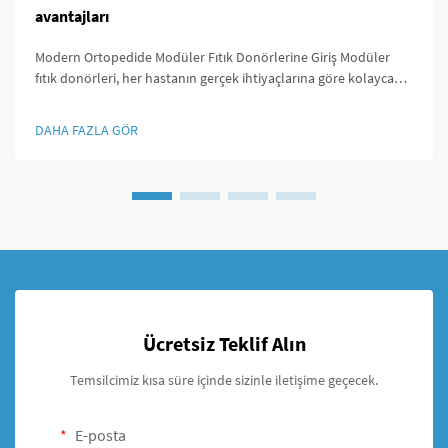
avantajları
Modern Ortopedide Modüler Fıtık Donörlerine Giriş Modüler
fıtık donörleri, her hastanın gerçek ihtiyaçlarına göre kolayca
özelleştirilmesi açısından ortopedi alanında oldukça özel bir
yere sahiptir. Bu fıtık donörlerini dikkat çekici kılan şey ...
DAHA FAZLA GÖR
Ücretsiz Teklif Alın
Temsilcimiz kısa süre içinde sizinle iletişime geçecek.
E-posta