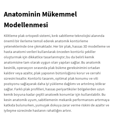
Anatominin Mükemmel
Modellenmesi
Kilitleme plak ortopedi sistemi, kırık sabitleme teknolojisi alanında
önemli bir ilerleme temsil ederek anatomik kontürleme
yeteneklerinde öne çıkmaktadır. Her bir plak, hassas 3D modelleme ve
hasta anatomi verileri kullanılarak önceden kontürlü şekiller
oluşturmak için dikkatlice tasarlanmıştır; bu da belirli kemik
anatomisine tam olarak uygun olan yapıları sağlar. Bu anatomik
kesinlik, operasyon sırasında plak bükme gereksinimini ortadan
kaldırır veya azaltır, plak yapısının bütünlüğünü korur ve cerrahi
süresini kısaltır. Kontürlü tasarım, optimal plak konumu ve viti
pozisyonu sağlayarak daha iyi yükleme dağılımı ve artırılmış istikrar
sağlar. Farklı plak profilleri, hassas periyartiküler bölgelerden uzun
kemik boyuna kadar çeşitli anatомik konumlar için kullanılabilir. Bu
kesin anatomik uyum, sabitlemenin mekanik performansını artırmaya
katkıda bulunurken, yumuşak dokuya zarar verme riskini de azaltır ve
iyileşme sürecinde hastanın rahatlığını artırır.