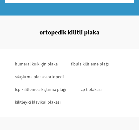
ortopedik kilitli plaka
humeral kırık için plaka
fibula kilitleme plağı
sıkıştırma plakası ortopedi
lcp kilitleme sıkıştırma plağı
lcp t plakası
kilitleyici klavikül plakası