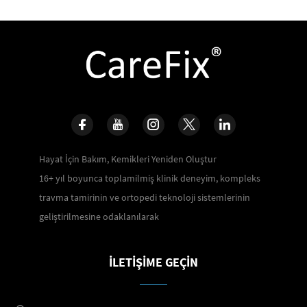
Hayat İçin Bakım, Kemikleri Yeniden Oluştur
16+ yıl boyunca toplamilmiş klinik deneyim, kompleks
travma tamirinin ve ortopedi teknoloji sistemlerinin
geliştirilmesine odaklanılarak
İLETIŞIME GEÇIN