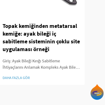
Topak kemiğinden metatarsal
Yet
kemiğe: ayak bileği iç
Sis
sabitleme sisteminin çoklu site
Kor
uygulaması örneği
Kil
Giriş: Ayak Bileği Kırığı Sabitleme
Giriş
İhtiyaçlarını Anlamak Kompleks Ayak Bileği
Gere
Kırıklarının Yaygınlığı Ayak bileklerini kırma
Kavr
DAHA FAZLA GÖR
DAHA
vakaları her geçen gün artmaktadır ve
defor
bunun birçok nedeni vardır - spor yaparken,
Bir k
ıslak zeminlerde kayarken, trafik kazalarına
kemer
karışırken...