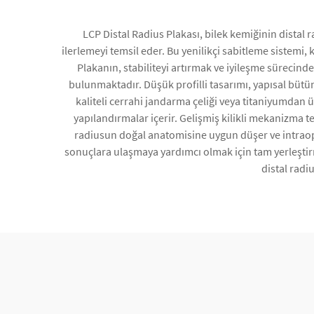
LCP Distal Radius Plakası, bilek kemiğinin distal 
ilerlemeyi temsil eder. Bu yenilikçi sabitleme sistemi,
Plakanın, stabiliteyi artırmak ve iyileşme sürecind
bulunmaktadır. Düşük profilli tasarımı, yapısal büt
kaliteli cerrahi jandarma çeliği veya titaniyumdan ü
yapılandırmalar içerir. Gelişmiş kilikli mekanizma te
radiusun doğal anatomisine uygun düşer ve intraoper
sonuçlara ulaşmaya yardımcı olmak için tam yerleştirme
distal radi