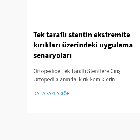
Tek taraflı stentin ekstremite
kırıkları üzerindeki uygulama
senaryoları
Ortopedide Tek Taraflı Stentlere Giriş
Ortopedi alanında, kırık kemiklerin
tedavisinde taze yaklaşımlar sunan tek
DAHA FAZLA GÖR
taraflı stentler sayesinde büyük
değişiklikler yaşanıyor. Uzun yıllar boyunca
doktorlar genellikle harici fiksasyon
cihazlarını tercih ettiler...