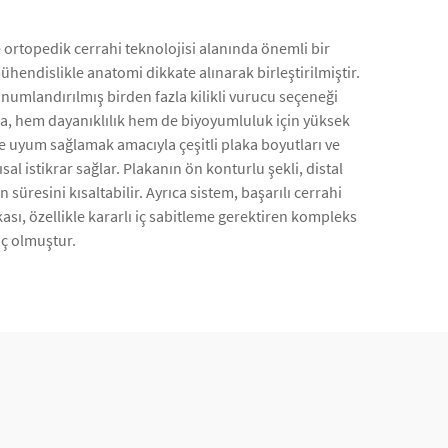
e ortopedik cerrahi teknolojisi alanında önemli bir
ühendislikle anatomi dikkate alınarak birleştirilmiştir.
onumlandırılmış birden fazla kilikli vurucu seçeneği
ka, hem dayanıklılık hem de biyoyumluluk için yüksek
ine uyum sağlamak amacıyla çeşitli plaka boyutları ve
al istikrar sağlar. Plakanın ön konturlu şekli, distal
resini kısaltabilir. Ayrıca sistem, başarılı cerrahi
ası, özellikle kararlı iç sabitleme gerektiren kompleks
aç olmuştur.