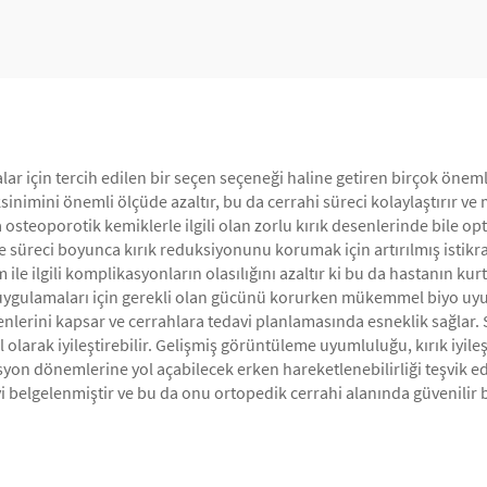
Yapılandırması
lar için tercih edilen bir seçen seçeneği haline getiren birçok önem
sinimini önemli ölçüde azaltır, bu da cerrahi süreci kolaylaştırır v
a osteoporotik kemiklerle ilgili olan zorlu kırık desenlerinde bile op
süreci boyunca kırık reduksiyonunu korumak için artırılmış istikra
le ilgili komplikasyonların olasılığını azaltır ki bu da hastanın ku
ygulamaları için gerekli olan gücünü korurken mükemmel biyo uyuml
senlerini kapsar ve cerrahlara tedavi planlamasında esneklik sağlar.
 olarak iyileştirebilir. Gelişmiş görüntüleme uyumluluğu, kırık iyile
syon dönemlerine yol açabilecek erken hareketlenebilirliği teşvik ed
 iyi belgelenmiştir ve bu da onu ortopedik cerrahi alanında güvenilir 