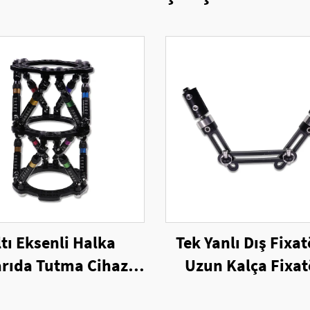
ltı Eksenli Halka
Tek Yanlı Dış Fixa
arıda Tutma Cihazı
Uzun Kalça Fixat
Üçlü Halka