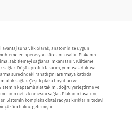
li avantaj sunar. İlk olarak, anatominize uygun
e muhtemelen operasyon süresini kısaltır. Plakanın
timal sabitlemeyi sağlama imkanı tanır. Kilitleme
r sağlar. Düşük profilli tasarım, yumuşak dokuya
rtarma sürecindeki rahatlığını artırmaya katkıda
uluk sağlar. Çeşitli plaka boyutları ve
 Sistemin kapsamlı alet takımı, doğru yerleştirme ve
şmesinin net izlenmesini sağlar. Plakanın tasarımı,
er. Sistemin kompleks distal radyus kırıklarını tedavi
bir çözüm haline getirmiştir.