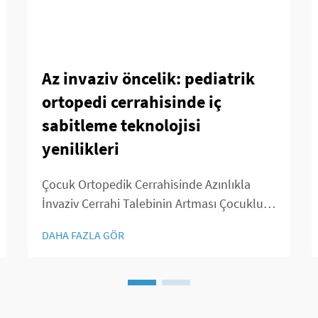
Az invaziv öncelik: pediatrik
ortopedi cerrahisinde iç
sabitleme teknolojisi
yenilikleri
Çocuk Ortopedik Cerrahisinde Azınlıkla
İnvaziv Cerrahi Talebinin Artması Çocukluk
Çağı Kas-İskelet Sistemi Bozukluklarının
DAHA FAZLA GÖR
Yaygınlaşmasının Artması Geçtiğimiz on yıl
içinde çocuklarda kas-iskelet sistemi
problemleri tanısının konmasında gerçek
bir artış gördük. Şartlar gibi ...