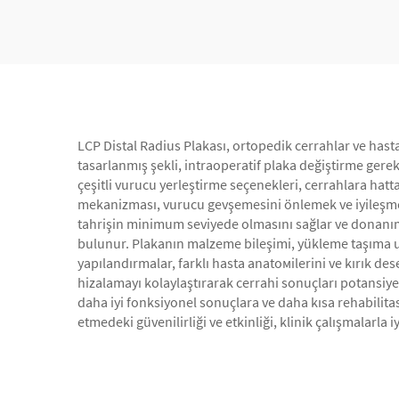
LCP Distal Radius Plakası, ortopedik cerrahlar ve hasta
tasarlanmış şekli, intraoperatif plaka değiştirme gerek
çeşitli vurucu yerleştirme seçenekleri, cerrahlara hatt
mekanizması, vurucu gevşemesini önlemek ve iyileşme 
tahrişin minimum seviyede olmasını sağlar ve donanım i
bulunur. Plakanın malzeme bileşimi, yükleme taşıma u
yapılandırmalar, farklı hasta anatомilerini ve kırık de
hizalamayı kolaylaştırarak cerrahi sonuçları potansiyel
daha iyi fonksiyonel sonuçlara ve daha kısa rehabilita
etmedeki güvenilirliği ve etkinliği, klinik çalışmalarla