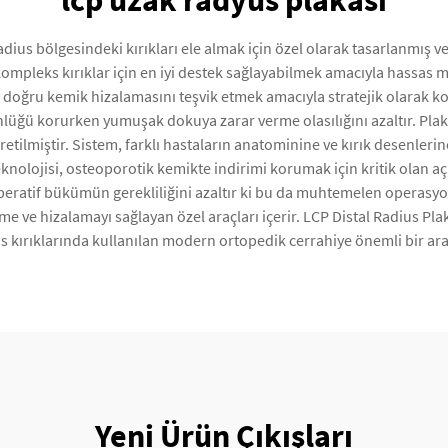
lcp uzak radyus plakası
radius bölgesindeki kırıkları ele almak için özel olarak tasarlanmış v
 kompleks kırıklar için en iyi destek sağlayabilmek amacıyla hassas m
e doğru kemik hizalamasını teşvik etmek amacıyla stratejik olarak k
ünlüğü korurken yumuşak dokuya zarar verme olasılığını azaltır. Pla
retilmiştir. Sistem, farklı hastaların anatominine ve kırık desenler
knolojisi, osteoporotik kemikte indirimi korumak için kritik olan açıs
atif bükümün gerekliliğini azaltır ki bu da muhtemelen operasyon sü
 ve hizalamayı sağlayan özel araçları içerir. LCP Distal Radius Plak
us kırıklarında kullanılan modern ortopedik cerrahiye önemli bir ar
Yeni Ürün Çıkışları