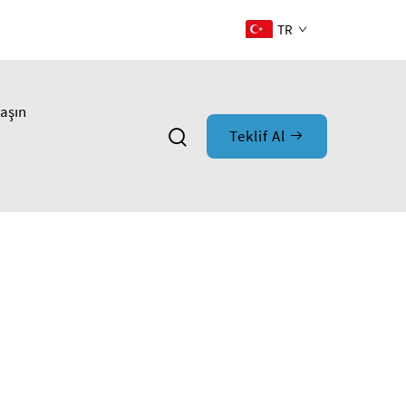
TR
laşın
Teklif Al