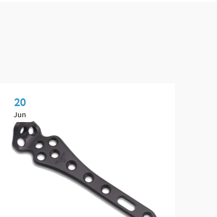
20
2
Jun
Ju