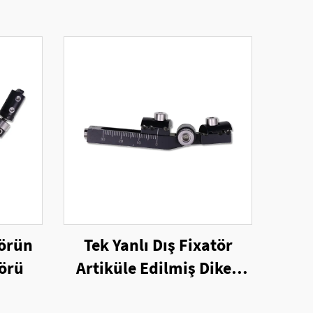
törün
Tek Yanlı Dış Fixatör
örü
Artiküle Edilmiş Dikey
Fixatör