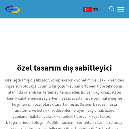
TR
özel tasarım dış sabitleyici
Özelleştirilmiş dış fiksator, kompleks kırık yönetimi ve uzaklık yeniden
inşası için oldukça uyumlu bir çözüm sunan ortopedi tıbbi teknolojisi
alanında önemli bir ilerlemeyi temsil eder. Bu yenilikçi cihaz, stabil
kemik sabitlemesini sağlarken hassas ayarlama ve optimal iyileşme
koşulları için özel olarak tasarlanmıştır. Sistem, bireysel hasta
anatомisi ve belirli kırık desenlerine uyum sağlamak üzere
yapılandırılabilen yüksek kalitedeki tıbbi çelik veya karbon lif
bileşenlerinden oluşur. Modüler tasarımı, cerrahların kesin azaltmayı
gerçekleştirmesine ve iyileşme süreci boyunca doğru hizalama