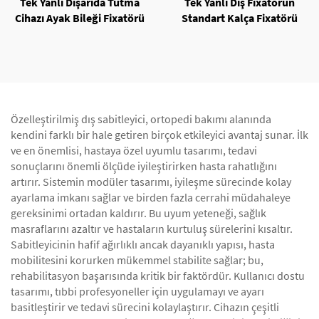
Tek Yanlı Dışarıda Tutma
Tek Yanlı Dış Fixatörün
Cihazı Ayak Bileği Fixatörü
Standart Kalça Fixatörü
Özelleştirilmiş dış sabitleyici, ortopedi bakımı alanında
kendini farklı bir hale getiren birçok etkileyici avantaj sunar. İlk
ve en önemlisi, hastaya özel uyumlu tasarımı, tedavi
sonuçlarını önemli ölçüde iyileştirirken hasta rahatlığını
artırır. Sistemin modüler tasarımı, iyileşme sürecinde kolay
ayarlama imkanı sağlar ve birden fazla cerrahi müdahaleye
gereksinimi ortadan kaldırır. Bu uyum yeteneği, sağlık
masraflarını azaltır ve hastaların kurtuluş sürelerini kısaltır.
Sabitleyicinin hafif ağırlıklı ancak dayanıklı yapısı, hasta
mobilitesini korurken mükemmel stabilite sağlar; bu,
rehabilitasyon başarısında kritik bir faktördür. Kullanıcı dostu
tasarımı, tıbbi profesyoneller için uygulamayı ve ayarı
basitleştirir ve tedavi sürecini kolaylaştırır. Cihazın çeşitli