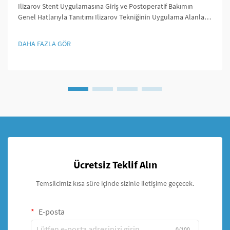
Ilizarov Stent Uygulamasına Giriş ve Postoperatif Bakımın
Genel Hatlarıyla Tanıtımı Ilizarov Tekniğinin Uygulama Alanları
Ilizarov yöntemi, kemikleri uzatma, kırık bölgeleri sabitleme ve
şekil bozukluklarını düzeltme imkanı sunmasıyla ortopedi
DAHA FAZLA GÖR
cerrahlarının elini güçlendirmiştir. Bu yöntem, önceki
yaklaşımların ötesinde çözüm sunarak...
Ücretsiz Teklif Alın
Temsilcimiz kısa süre içinde sizinle iletişime geçecek.
E-posta
0/100