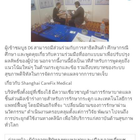
ผู้เข้าชมบูธ D6 สามารถมีส่วนร่วมกับการสาธิตสินค้า ศึกษากรณี
ศึกษา และพูดคุยเกี่ยวกับความร่วมมือที่ออกแบบมาเพื่อปรับปรุง
ผลลัพธ์ของผู้ป่วย นอกจากนี้งานนี้ยังเป็นเวทีสำหรับการพูดคุยถึง
แนวโน้มใหม่ๆ ในด้านกระดูกและข้อ รวมถึงบทบาทของระบบ
สุขภาพดิจิทัลในการจัดการบาดแผลจากการบาดเจ็บ
เกี่ยวกับ Shanghai CareFix Medical
บริษัทซึ่งตั้งอยู่ที่เซี่ยงไฮ้ มีความเชี่ยวชาญด้านการรักษาบาดแผล
ชิ้นส่วนฝังเข้าร่างกายสำหรับการรักษากระดูก และเทคโนโลยีการ
แพทย์ฟื้นฟู โดยมีพันธกิจที่จะ "เปลี่ยนนิยามของการรักษาผ่าน
นวัตกรรม" ดำเนินงานครอบคลุมตั้งแต่การวิจัย พัฒนา ไปจนถึง
การประยุกต์ใช้งานทางคลินิก เพื่อให้บริการแก่สถาบันด้านสุขภาพ
ทั่วโลก
ก่อนหน้า :
ผู้นำจากบริษัทลงทุนเหอเฟยและเมืองเฉาหูเยี่ยมชมบริษัทเซี่ยงไฮ้แคร์ฟิกซ์ เมดิคอล