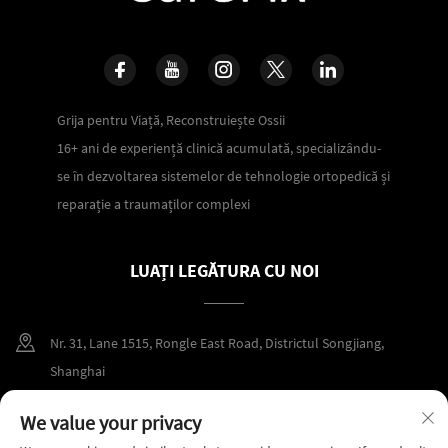
Grija pentru Viață, Reconstruiește Ossii
16+ ani de experiență clinică acumulată, specializându-
se în dezvoltarea sistemelor de tehnologie ortopedică și
reparație a traumaților complexi
LUAȚI LEGĂTURA CU NOI
Nr. 31, Lane 1515, Rongle East Road, Districtul Songjiang,
Shanghai
+86 400 098 2859
We value your privacy