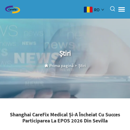
RO
Știri
Prima pagină
>
Știri
Shanghai CareFix Medical Și-A Încheiat Cu Succes
Participarea La EPOS 2026 Din Sevilla