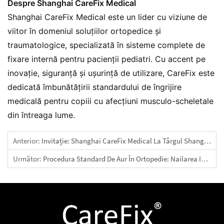
Despre Shanghai CareFix Medical
Shanghai CareFix Medical este un lider cu viziune de
viitor în domeniul soluțiilor ortopedice și
traumatologice, specializată în sisteme complete de
fixare internă pentru pacienții pediatri. Cu accent pe
inovație, siguranță și ușurință de utilizare, CareFix este
dedicată îmbunătățirii standardului de îngrijire
medicală pentru copiii cu afecțiuni musculo-scheletale
din întreaga lume.
Anterior:
Invitație: Shanghai CareFix Medical La Târgul Shanghai Fair Healthcare 2026 (Sesiunile Din Thailanda Și Malaysia)
Următor:
Procedura Standard De Aur În Ortopedie: Nailarea Intramedulară Pentru Fracturile Intertrohanteriene – Reducere Precisă + Recuperare Rapidă