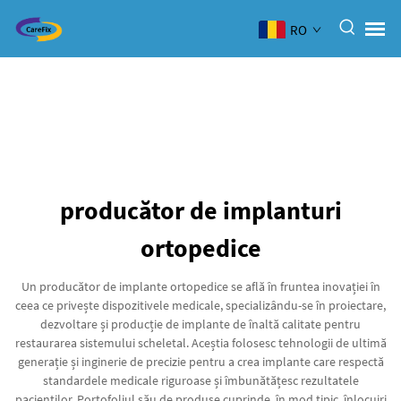
RO
producător de implanturi
ortopedice
Un producător de implante ortopedice se află în fruntea inovației în
ceea ce privește dispozitivele medicale, specializându-se în proiectare,
dezvoltare și producție de implante de înaltă calitate pentru
restaurarea sistemului scheletal. Aceștia folosesc tehnologii de ultimă
generație și inginerie de precizie pentru a crea implante care respectă
standardele medicale riguroase și îmbunătățesc rezultatele
pacienților. Portofoliul său de produse cuprinde, în mod tipic, înlocuiri