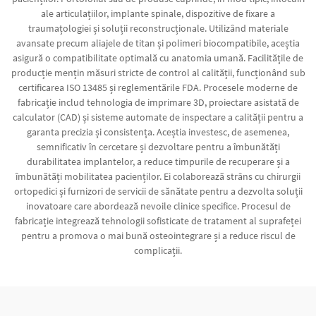
ale articulațiilor, implante spinale, dispozitive de fixare a
traumațologiei și soluții reconstrucționale. Utilizând materiale
avansate precum aliajele de titan și polimeri biocompatibile, aceștia
asigură o compatibilitate optimală cu anatomia umană. Facilitățile de
producție mențin măsuri stricte de control al calității, funcționând sub
certificarea ISO 13485 și reglementările FDA. Procesele moderne de
fabricație includ tehnologia de imprimare 3D, proiectare asistată de
calculator (CAD) și sisteme automate de inspectare a calității pentru a
garanta precizia și consistența. Aceștia investesc, de asemenea,
semnificativ în cercetare și dezvoltare pentru a îmbunătăți
durabilitatea implantelor, a reduce timpurile de recuperare și a
îmbunătăți mobilitatea pacienților. Ei colaborează strâns cu chirurgii
ortopedici și furnizori de servicii de sănătate pentru a dezvolta soluții
inovatoare care abordează nevoile clinice specifice. Procesul de
fabricație integrează tehnologii sofisticate de tratament al suprafeței
pentru a promova o mai bună osteointegrare și a reduce riscul de
complicații.