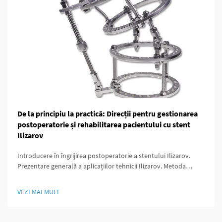
De la principiu la practică: Direcții pentru gestionarea
postoperatorie și rehabilitarea pacientului cu stent
Ilizarov
Introducere în îngrijirea postoperatorie a stentului Ilizarov.
Prezentare generală a aplicațiilor tehnicii Ilizarov. Metoda
Ilizarov a schimbat jocul pentru chirurgii ortopezi deoarece a
oferit modalități de a prelungi oasele, de a stabiliza zonele
VEZI MAI MULT
fracturate și de a corecta malformațiile care...