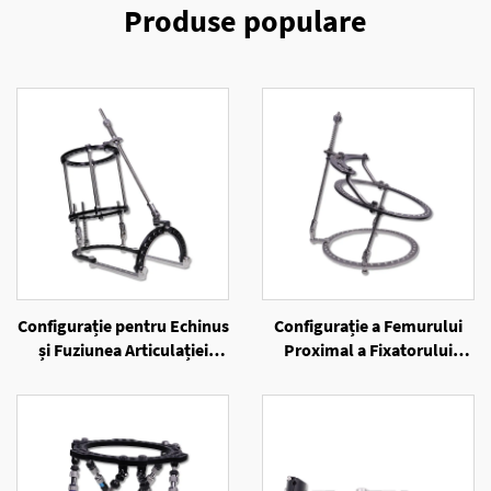
Produse populare
Configurație pentru Echinus
Configurație a Femurului
și Fuziunea Articulației
Proximal a Fixatorului
Alungii a Fixatorului Extern
Extern cu Inele
cu Inele