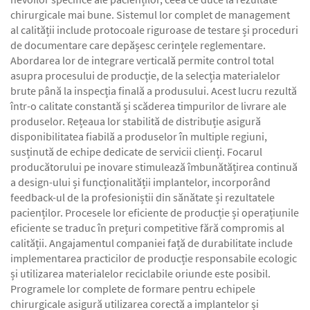
chirurgicale mai bune. Sistemul lor complet de management
al calității include protocoale riguroase de testare și proceduri
de documentare care depășesc cerințele reglementare.
Abordarea lor de integrare verticală permite control total
asupra procesului de producție, de la selecția materialelor
brute până la inspecția finală a produsului. Acest lucru rezultă
într-o calitate constantă și scăderea timpurilor de livrare ale
produselor. Rețeaua lor stabilită de distribuție asigură
disponibilitatea fiabilă a produselor în multiple regiuni,
susținută de echipe dedicate de servicii clienți. Focarul
producătorului pe inovare stimulează îmbunătățirea continuă
a design-ului și funcționalității implantelor, incorporând
feedback-ul de la profesioniștii din sănătate și rezultatele
pacienților. Procesele lor eficiente de producție și operațiunile
eficiente se traduc în prețuri competitive fără compromis al
calității. Angajamentul companiei față de durabilitate include
implementarea practicilor de producție responsabile ecologic
și utilizarea materialelor reciclabile oriunde este posibil.
Programele lor complete de formare pentru echipele
chirurgicale asigură utilizarea corectă a implantelor și