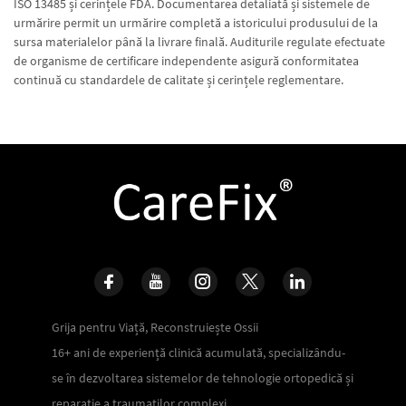
ISO 13485 și cerințele FDA. Documentarea detaliată și sistemele de
urmărire permit un urmărire completă a istoricului produsului de la
sursa materialelor până la livrare finală. Auditurile regulate efectuate
de organisme de certificare independente asigură conformitatea
continuă cu standardele de calitate și cerințele reglementare.
Grija pentru Viață, Reconstruiește Ossii
16+ ani de experiență clinică acumulată, specializându-
se în dezvoltarea sistemelor de tehnologie ortopedică și
reparație a traumaților complexi