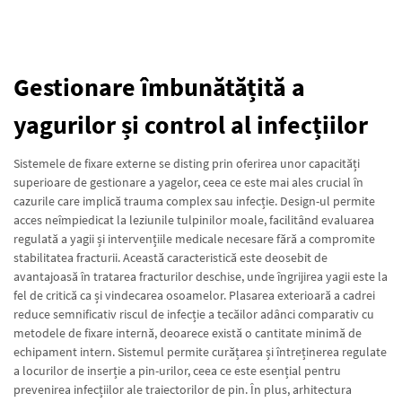
Gestionare îmbunătățită a
yagurilor și control al infecțiilor
Sistemele de fixare externe se disting prin oferirea unor capacități
superioare de gestionare a yagelor, ceea ce este mai ales crucial în
cazurile care implică trauma complex sau infecție. Design-ul permite
acces neîmpiedicat la leziunile tulpinilor moale, facilitând evaluarea
regulată a yagii și intervențiile medicale necesare fără a compromite
stabilitatea fracturii. Această caracteristică este deosebit de
avantajoasă în tratarea fracturilor deschise, unde îngrijirea yagii este la
fel de critică ca și vindecarea osoamelor. Plasarea exterioară a cadrei
reduce semnificativ riscul de infecție a tecăilor adânci comparativ cu
metodele de fixare internă, deoarece există o cantitate minimă de
echipament intern. Sistemul permite curățarea și întreținerea regulate
a locurilor de inserție a pin-urilor, ceea ce este esențial pentru
prevenirea infecțiilor ale traiectorilor de pin. În plus, arhitectura