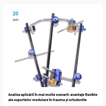
20
Jun
Analiza aplicării în mai multe scenarii: avantaje flexible
ale suportelor modulare în trauma și ortodontie