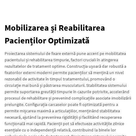
Mobilizarea și Reabilitarea
Pacienților Optimizată
Proiectarea sistemului de fixare externă pune accent pe mobilitatea
pacientului și rehabilitarea timpurie, factori cruciali în atingerea
rezultatelor de tratament optime. Construcția ușoară dar robustă a
fixatorilor externi moderni permite pacienților să mențină un nivel
rezonabil de activitate în timpul tratamentului, promovând o
circulație mai bună și păstrarea musculaturii. Stabilitatea sistemului
permite suportarea greutății timpurie în cazurile potrivite, accelerând
procesul de rehabilitare și prevenind complicațiile asociate imobilizării
prelungite. Configurația carcaselor poate fi optimizată pentru a
permite mișcarea maximă a articulațiilor, menținând stabilitatea
necesară, ajutând la prevenirea rigidității și facilitând recuperarea
funcțională mai rapidă. Pacienții pot să efectueze activitățile zilnice
esențiale cu o independență relativă, contribuind la binele lor