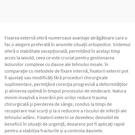
Unilateral
Unilateral
Fixarea externă oferă numeroase avantaje atrăgătoare care o
fac o alegere preferată în anumite situații ortopedice. Sistemul
oferă o stabilitate excepțională, permitând în același timp
acces la would, ceea ce este crucial pentru gestionarea
leziunilor complexe cu daune ale tehnului moale. În
comparație cu metodele de fixare internă, fixatorii externi pot
fi ajustați sau modificăți fără proceduri chirurgicale
suplimentare, permițând corecția progresivă a deformităților
și alinierea optimă în timpul procesului de vindecare. Natura
minim invazivă a inserării pin-urilor reduce trauma
chirurgicală și pierderea de sânge, condus la timpi de
recuperare mai scurți și la o reducere a riscului de infecții ale
tehnului adânc. Fixatorii externi se dovedesc deosebit de
beneficii în situații de urgență, deoarece pot fi aplicați rapid
pentru a stabiliza fracturile și a controla daunele.