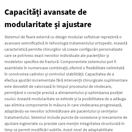
Capacități avansate de
modularitate și ajustare
Sistemul de fixare externă cu design modular sofisticat reprezintă o
avansare semnificativă în tehnologia tratamentului ortopedic. Această
caracteristică permite chirurgilor să creeze configurări personalizate
care se potrivesc exact nevoilor individuale ale pacienților și
modelelor specifice de fractură. Componentele sistemului pot fi
asamblate în numeroase combinații, oferind o flexibilitate nelimitată
în construirea cadrelor și controlul stabilității. Capacitatea de a
efectua ajustări incrementale fără intervenții chirurgicale suplimentare
este deosebit de valoroasă în timpul procesului de vindecare,
permițând o corecție precisă a aliniamentului și optimizarea poziției
osului. Această modularitate se extinde și la posibilitatea de a adăuga
sau elimina componente în măsura în care vindecarea progresează,
adaptându-se nevoilor schimbătoare ale pacientului și cerințelor
tratamentului. Sistemul include puncte de conexiune și mecanisme de
ajustare ingineriate cu precizie care mențin integritatea structurală în
timp ce permit modificări subtile. Acest nivel de adaptabilitate