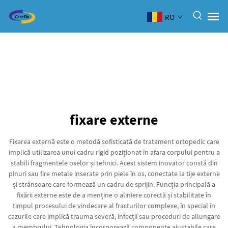
RO
fixare externe
Fixarea externă este o metodă sofisticată de tratament ortopedic care
implică utilizarea unui cadru rigid poziționat în afara corpului pentru a
stabili fragmentele oselor și tehnici. Acest sistem inovator constă din
pinuri sau fire metale inserate prin piele în os, conectate la tije externe
și strânsoare care formează un cadru de sprijin. Funcția principală a
fixării externe este de a menține o aliniere corectă și stabilitate în
timpul procesului de vindecare al fracturilor complexe, în special în
cazurile care implică trauma severă, infecții sau proceduri de allungare
a membrului. Tehnologia încorporează componente ajustabile care