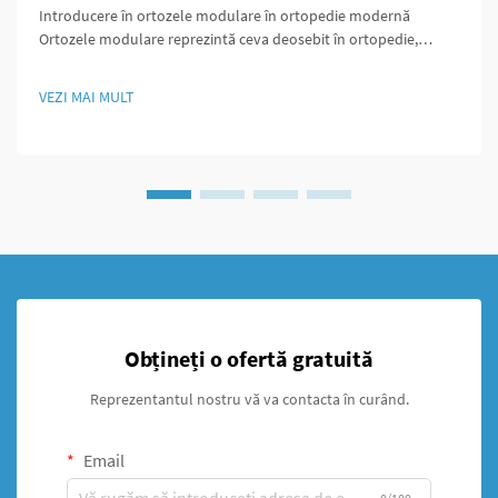
Introducere în ortozele modulare în ortopedie modernă
Ortozele modulare reprezintă ceva deosebit în ortopedie,
deoarece sunt concepute astfel încât să poată fi ușor
personalizate în funcție de nevoile specifice ale fiecărui pacient.
VEZI MAI MULT
Ceea ce face aceste ortoze să iasă în evidență este...
Obțineți o ofertă gratuită
Reprezentantul nostru vă va contacta în curând.
Email