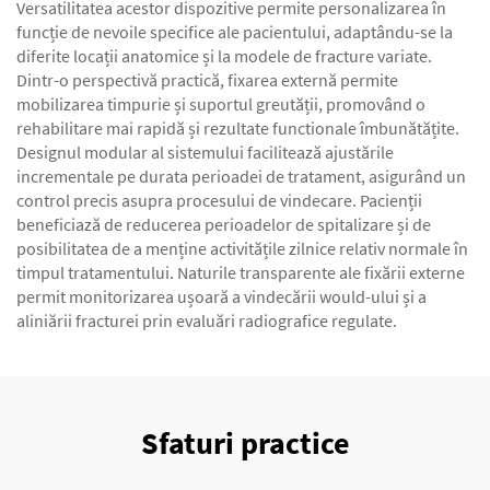
Versatilitatea acestor dispozitive permite personalizarea în
funcție de nevoile specifice ale pacientului, adaptându-se la
diferite locații anatomice și la modele de fracture variate.
Dintr-o perspectivă practică, fixarea externă permite
mobilizarea timpurie și suportul greutății, promovând o
rehabilitare mai rapidă și rezultate functionale îmbunătățite.
Designul modular al sistemului facilitează ajustările
incrementale pe durata perioadei de tratament, asigurând un
control precis asupra procesului de vindecare. Pacienții
beneficiază de reducerea perioadelor de spitalizare și de
posibilitatea de a menține activitățile zilnice relativ normale în
timpul tratamentului. Naturile transparente ale fixării externe
permit monitorizarea ușoară a vindecării would-ului și a
aliniării fracturei prin evaluări radiografice regulate.
Sfaturi practice