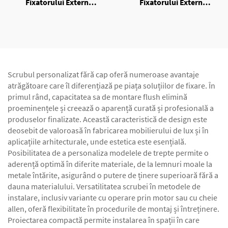
Fixatorului Extern
Fixatorului Extern
Unilateral
Unilateral
Scrubul personalizat fără cap oferă numeroase avantaje
atrăgătoare care îl diferențiază pe piața soluțiilor de fixare. În
primul rând, capacitatea sa de montare flush elimină
proeminențele și creează o aparență curată și profesională a
produselor finalizate. Această caracteristică de design este
deosebit de valoroasă în fabricarea mobilierului de lux și în
aplicațiile arhitecturale, unde estetica este esențială.
Posibilitatea de a personaliza modelele de trepte permite o
aderență optimă în diferite materiale, de la lemnuri moale la
metale întărite, asigurând o putere de ținere superioară fără a
dauna materialului. Versatilitatea scrubei în metodele de
instalare, inclusiv variante cu operare prin motor sau cu cheie
allen, oferă flexibilitate în procedurile de montaj și întreținere.
Proiectarea compactă permite instalarea în spații în care