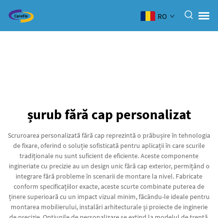
RO
șurub fără cap personalizat
Scruroarea personalizată fără cap reprezintă o prăbușire în tehnologia
de fixare, oferind o soluție sofisticată pentru aplicații în care scurile
tradiționale nu sunt suficient de eficiente. Aceste componente
ingineriate cu precizie au un design unic fără cap exterior, permițând o
integrare fără probleme în scenarii de montare la nivel. Fabricate
conform specificațiilor exacte, aceste scurte combinate puterea de
ținere superioară cu un impact vizual minim, făcându-le ideale pentru
montarea mobilierului, instalări arhitecturale și proiecte de inginerie
de precizie. Opțiunile de personalizare se extind la modelul de treptă,