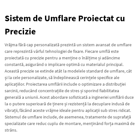
Sistem de Umflare Proiectat cu
Precizie
Vrăjma fără cap personalizată prezintă un sistem avansat de umflare
care reprezintă vârful tehnologiei de fixare. Fiecare umflă este
proiectată cu precizie pentru a menține o înălțime și adâncime
constantă, asigurând o implicare optimă cu materialul principal.
Această precizie se extinde atât la modelele standard de umflare, cât
și la cele personalizate, să îndeplinească cerințele specifice ale
aplicațiilor. Proiectarea umflării include o optimizare a distribuției
sarcinii, reducând concentrațiile de stres și sporind fiabilitatea
generală a uniunii. Acest abordare sofisticată a ingineriei umflării duce
la o putere superioară de ținere și rezistență la decuplare indusă de
vibrații, făcând aceste vrăjme ideale pentru aplicații sub stres ridicat.
Sistemul de umflare include, de asemenea, tratamente de suprafață
specializate care reduc cuplu de montare, menținând forța maximă de
strâns.