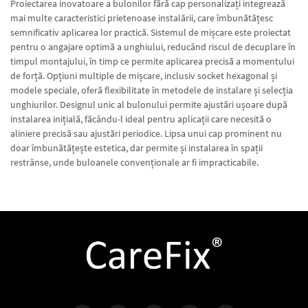
Proiectarea inovatoare a bulonilor fără cap personalizați integrează
mai multe caracteristici prietenoase instalării, care îmbunătățesc
semnificativ aplicarea lor practică. Sistemul de mișcare este proiectat
pentru o angajare optimă a unghiului, reducând riscul de decuplare în
timpul montajului, în timp ce permite aplicarea precisă a momentului
de forță. Opțiuni multiple de mișcare, inclusiv socket hexagonal și
modele speciale, oferă flexibilitate în metodele de instalare și selecția
unghiurilor. Designul unic al bulonului permite ajustări ușoare după
instalarea inițială, făcându-l ideal pentru aplicații care necesită o
aliniere precisă sau ajustări periodice. Lipsa unui cap prominent nu
doar îmbunătățește estetica, dar permite și instalarea în spații
restrânse, unde buloanele convenționale ar fi impracticabile.