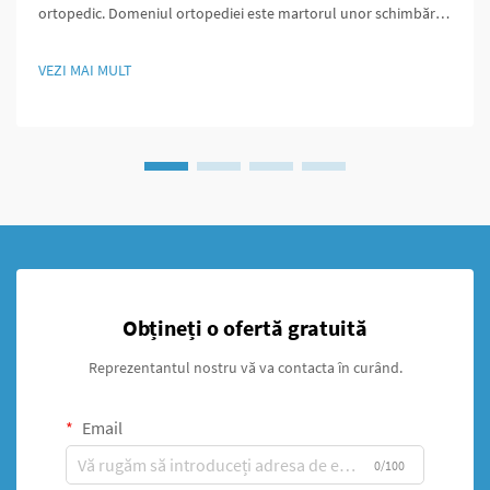
ortopedic. Domeniul ortopediei este martorul unor schimbări
majore datorită stenturilor unilaterale, care oferă abordări
inovatoare pentru gestionarea fracturilor. De-a lungul
VEZI MAI MULT
decadelor, medicii au utilizat în principal fixarea externă de...
Obțineți o ofertă gratuită
Reprezentantul nostru vă va contacta în curând.
Email
0/100