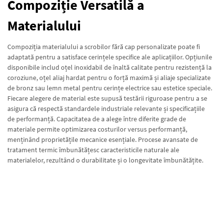
Compoziție Versatilă a
Materialului
Compoziția materialului a scrobilor fără cap personalizate poate fi
adaptată pentru a satisface cerințele specifice ale aplicațiilor. Opțiunile
disponibile includ oțel inoxidabil de înaltă calitate pentru rezistență la
coroziune, oțel aliaj hardat pentru o forță maximă și aliaje specializate
de bronz sau lemn metal pentru cerințe electrice sau estetice speciale.
Fiecare alegere de material este supusă testării riguroase pentru a se
asigura că respectă standardele industriale relevante și specificațiile
de performanță. Capacitatea de a alege între diferite grade de
materiale permite optimizarea costurilor versus performanță,
menținând proprietățile mecanice esențiale. Procese avansate de
tratament termic îmbunătățesc caracteristicile naturale ale
materialelor, rezultând o durabilitate și o longevitate îmbunătățite.