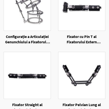
Configurație a Articulației
Fixator cu Pin T al
Genunchiului a Fixatorului
Fixatorului Extern
Extern cu Inele
Unilateral
Fixator Straight al
Fixator Pelvian Lung al