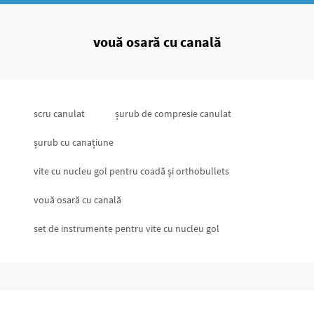
vouă osară cu canală
scru canulat
șurub de compresie canulat
șurub cu canațiune
vite cu nucleu gol pentru coadă și orthobullets
vouă osară cu canală
set de instrumente pentru vite cu nucleu gol