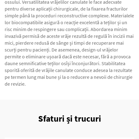
ossului. Versatilitatea vrăjelilor canulate le face adecvate
pentru diverse aplicații chirurgicale, de la fixarea fracturilor
simple până la proceduri reconstructive complexe. Materialele
lor biocompatibile asigură o reacție excelentă a teților și un
risc minim de respingere sau complicații. Abordarea minim
invazivă permisă de aceste vrăje rezultă de regulă în incizii mai
mici, pierdere redusă de sânge și timpi de recuperare mai
scurți pentru pacienți. De asemenea, design-ul vrăjelor
permite o eliminare ușoară dacă este necesar, fără a provoca
daune semnificative teților osîși înconjurători. Stabilitatea
sporită oferită de vrăjile canulate conduce adesea la rezultate
pe termen lung mai bune și la o reducere a nevoii de chirurgie
de revizie.
Sfaturi și trucuri