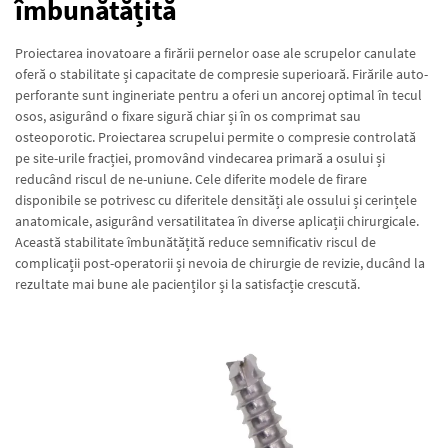
îmbunătățită
Proiectarea inovatoare a firării pernelor oase ale scrupelor canulate
oferă o stabilitate și capacitate de compresie superioară. Firările auto-
perforante sunt ingineriate pentru a oferi un ancorej optimal în tecul
osos, asigurând o fixare sigură chiar și în os comprimat sau
osteoporotic. Proiectarea scrupelui permite o compresie controlată
pe site-urile fracției, promovând vindecarea primară a osului și
reducând riscul de ne-uniune. Cele diferite modele de firare
disponibile se potrivesc cu diferitele densități ale ossului și cerințele
anatomicale, asigurând versatilitatea în diverse aplicații chirurgicale.
Această stabilitate îmbunătățită reduce semnificativ riscul de
complicații post-operatorii și nevoia de chirurgie de revizie, ducând la
rezultate mai bune ale pacienților și la satisfacție crescută.