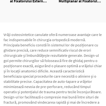
al Fixatorului Extern
Multiplanar al Fixatorului
Unilateral
Extern Unilateral
Vrăji osteosintetice canulate oferă numeroase avantaje care le
fac indispensabile în chirurgia ortopedică modernă.
Principala beneficiu constă în sistemul lor de poziționare cu
ghidare precisă, care reduce semnificativ riscul de erori
chirurgicale și îmbunătățește rezultatele generale. Design-ul
gol permite chirurgilor să folosească fire de ghidaj pentru o
poziționare exactă, asigurând o plasare optimă a vrăjelui chiar
și în locații anatomici dificile. Această caracteristică
beneficiaza special procedurile care necesită o aliniere și o
stabilitate precise. Capacitatea de auto-tapare a vrăjelor
minimizează nevoia de pre-perforare, reducând timpul
operativ și potențialul de trauma pentru tecile înconjurătoare.
Design-ul lor facilitează o compresie mai bună între situri de
fractură, promovând vindecarea rapidă și mai de încredere a