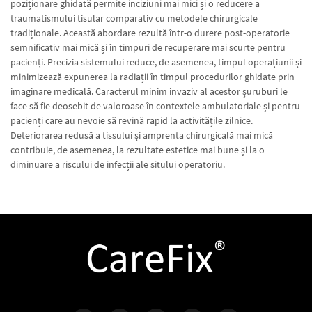
poziționare ghidată permite inciziuni mai mici și o reducere a
traumatismului tisular comparativ cu metodele chirurgicale
tradiționale. Această abordare rezultă într-o durere post-operatorie
semnificativ mai mică și în timpuri de recuperare mai scurte pentru
pacienți. Precizia sistemului reduce, de asemenea, timpul operațiunii și
minimizează expunerea la radiații în timpul procedurilor ghidate prin
imaginare medicală. Caracterul minim invaziv al acestor șuruburi le
face să fie deosebit de valoroase în contextele ambulatoriale și pentru
pacienți care au nevoie să revină rapid la activitățile zilnice.
Deteriorarea redusă a tissului și amprenta chirurgicală mai mică
contribuie, de asemenea, la rezultate estetice mai bune și la o
diminuare a riscului de infecții ale sitului operatoriu.