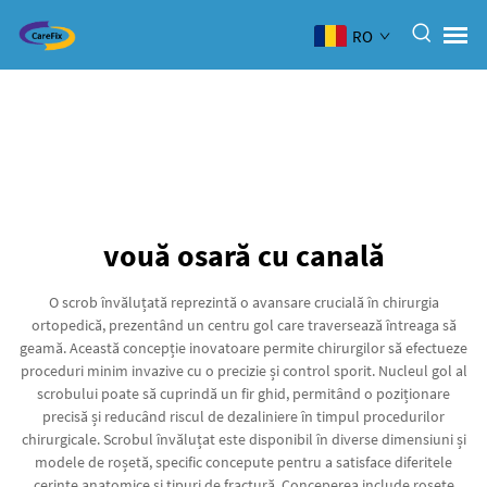
RO
vouă osară cu canală
O scrob învăluțată reprezintă o avansare crucială în chirurgia
ortopedică, prezentând un centru gol care traversează întreaga să
geamă. Această concepție inovatoare permite chirurgilor să efectueze
proceduri minim invazive cu o precizie și control sporit. Nucleul gol al
scrobului poate să cuprindă un fir ghid, permitând o poziționare
precisă și reducând riscul de dezaliniere în timpul procedurilor
chirurgicale. Scrobul învăluțat este disponibil în diverse dimensiuni și
modele de roșetă, specific concepute pentru a satisface diferitele
cerințe anatomice și tipuri de fractură. Conceperea include roșete