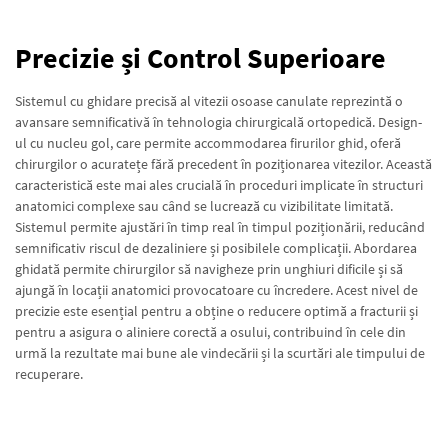
Precizie și Control Superioare
Sistemul cu ghidare precisă al vitezii osoase canulate reprezintă o
avansare semnificativă în tehnologia chirurgicală ortopedică. Design-
ul cu nucleu gol, care permite accommodarea firurilor ghid, oferă
chirurgilor o acuratețe fără precedent în poziționarea vitezilor. Această
caracteristică este mai ales crucială în proceduri implicate în structuri
anatomici complexe sau când se lucrează cu vizibilitate limitată.
Sistemul permite ajustări în timp real în timpul poziționării, reducând
semnificativ riscul de dezaliniere și posibilele complicații. Abordarea
ghidată permite chirurgilor să navigheze prin unghiuri dificile și să
ajungă în locații anatomici provocatoare cu încredere. Acest nivel de
precizie este esențial pentru a obține o reducere optimă a fracturii și
pentru a asigura o aliniere corectă a osului, contribuind în cele din
urmă la rezultate mai bune ale vindecării și la scurtări ale timpului de
recuperare.