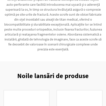
auto-perforante care facilită introducerea mai ușoară și o aderență
superioară la os, în timp ce structura învăluțată asigură o compresie
optimă pe site-urile de fractură. Aceste scrofe sunt de obicei fabricate
din oțel inoxidabil sau aleații de titan medical, oferind o
biocompatibilitate și durabilitate excepțională. Aplicațiile lor se întind
peste multe proceduri ortopedice, inclusiv fixarea fracturilor, fuziunea
articulară și reatașarea fragmentelor osiene. Abordarea sistematică a
instalării, ghidată de tehnologia de imaginare, face ca aceste scrofe să
fie deosebit de valoroase în scenarii chirurgicale complexe unde
precizia este esențială.
Noile lansări de produse