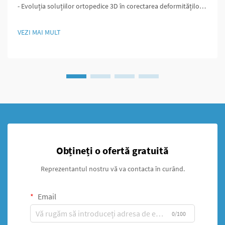
- Evoluția soluțiilor ortopedice 3D în corectarea deformităților
Medicina ortopedică a evoluat semnificativ de pe vremea când
intervenția chirurgicală însemna incizii mari și un control redus
VEZI MAI MULT
asupra rezultatelor. În acele vremuri...
Obțineți o ofertă gratuită
Reprezentantul nostru vă va contacta în curând.
Email
0/100