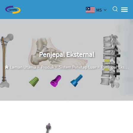
MS
Penjepal Eksternal
Laman Utama
>
Produk
>
Sistem Penetap Luar
>
Penjepal Eksternal